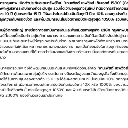
ารกรุงเทพ เปิดตัวประกันสะสมทรัพย์ใหม่ “เกนเฟิสต์ เซฟวิ่งส์ เท็นเอกซ์ 15/10” (
Ga
พาะผู้บริหารระดับกลางถึงระดับสูง รวมทั้งเจ้าของธุรกิจรุ่นใหม่ ที่ต้องการสร้างควา
พียง 10 ปี คุ้มครองถึง 15 ปี  ให้ผลประโยชน์เป็นเงินคืนทุกปี ปีละ 10% ของทุนประกัน
ความคุ้มครองชีวิต และเพิ่มเติมกรณีเสียชีวิตจากอุบัติเหตุสูงสุด 1050% รวมผล
้ช่วยผู้จัดการใหญ่ สายช่องทางสถาบันการเงินและพันธมิตรทางธุรกิจ บริษัท กรุงเทพปร
ณ์ที่ดอกเบี้ยเงินฝากอยู่ในทิศทางขาลง การวางแผนการเงินที่ดีจะเป็นปัจจัยนำไปสู่ความ
น
แบบประกันสะสมทรัพย์ที่กรุงเทพประกันชีวิตและธนาคารกรุงเทพได้พัฒนาร่วมกันมา
มีแบบประกันให้เลือกหลากหลายตามความต้องการ  และเป็นที่ยอมรับในกลุ่มลูกค้าขอ
เด่นด้านผลตอบแทนที่ได้มากกว่าเงินฝากและยังช่วยสร้างความมั่นคงทั้งการเงินและค
ะยาว 
ละธนาคารกรุงเทพ จึงได้พัฒนาแบบประกันสะสมทรัพย์ตัวใหม่ล่าสุด 
“เกนเฟิสต์ เซฟวิ่งส
ศักยภาพโดยเฉพาะกลุ่มผู้บริหารระดับกลางถึงระดังสูงและเจ้าของธุรกิจซึ่งเป็นคนรุ่น
 แต่ได้รับความคุ้มครองชีวิตถึง 15 ปี และได้รับผลตอบแทนที่แน่นอนปีละ 10% ของทุนปร
ต้องเสียภาษี เมื่อครบกำหนดสัญญารับเงินคืนก้อนใหญ่ 10X หรือ 1000% ของจำนวน
ณีเสียชีวิตเพิ่มขึ้นต่อเนื่องสูงสูด 1050% และเพิ่มเติมกรณีเสียชีวิตเนื่องจากอุบั
งสุด 2,100% ของจำนวนเงินเอาประกันภัย