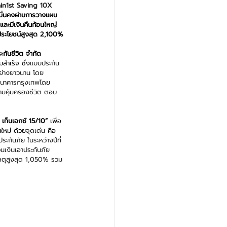
in1st Saving 10X 
มมั่นคงผ่านการวางแผน
 และมีเงินคืนก้อนใหญ่
ประโยชน์สูงสุด 2,100%
ะกันชีวิต จำกัด 
สำเร็จ ซึ่ง
แบบประกัน 
อย่างยาวนาน โดย
งธนาคารกรุงเทพโดย
วามคุ้มครองชีวิต ตอบ
์ เท็นเอกซ์ 15/10” 
เพื่อ
ใหม่ ด้วย
จุดเด่น
คือ
ะกันภัย ในระหว่างปีที่ 
เงินเอาประกันภัย 
ติเหตุสูงสุด 1,050% รวม