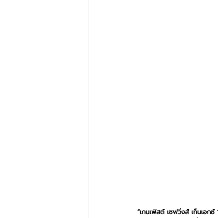
“เกนเฟิสต์ เซฟวิ่งส์ เท็นเอกซ์