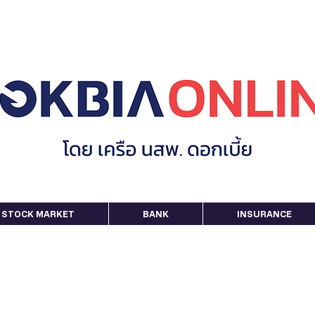
STOCK MARKET
BANK
INSURANCE