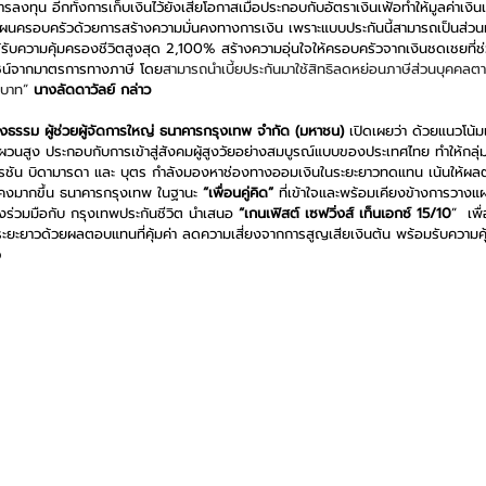
ารลงทุน อีกทั้งการเก็บเงินไว้ยังเสียโอกาสเมื่อประกอบกับอัตราเงินเฟ้อทำให้มูลค่าเง
งแผนครอบครัวด้วยการสร้างความมั่นคงทางการเงิน เพราะแบบประกันนี้สามารถเป็นส่วน
ด้รับความคุ้มครองชีวิตสูงสุด 2,100% สร้างความอุ่นใจให้ครอบครัวจากเงินชดเชยที่
ยชน์จากมาตรการทางภาษี โดย
สามารถนำเบี้ยประกันมาใช้สิทธิลดหย่อนภาษีส่วนบุคคล
 บาท” 
นางลัดดาวัลย์ กล่าว
งธรรม ผู้ช่วยผู้จัดการใหญ่ ธนาคารกรุงเทพ จำกัด (มหาชน) 
เปิดเผยว่า ด้วยแนวโน้
ผวนสูง ประกอบกับการเข้าสู่สังคมผู้สูงวัยอย่างสมบูรณ์แบบของประเทศไทย ทำให้กลุ่ม
เรชัน บิดามารดา และ บุตร กำลังมองหาช่องทางออมเงินในระยะยาวทดแทน เน้นให้ผล
นคงมากขึ้น ธนาคารกรุงเทพ ในฐานะ 
“เพื่อนคู่คิด”
 ที่เข้าใจและพร้อมเคียงข้างการวางแผ
ึงร่วมมือกับ กรุงเทพประกันชีวิต นำเสนอ 
“เกนเฟิสต์ เซฟวิ่งส์ เท็นเอกซ์ 15/10
”  เพ
ะยะยาวด้วยผลตอบแทนที่คุ้มค่า ลดความเสี่ยงจากการสูญเสียเงินต้น พร้อมรับความคุ้
ว