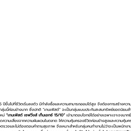
 ปีขึ้นไปที่ชีวิตเริ่มลงตัว มีกำลังซื้อและความสามารถออมได้สูง จึงต้องการสร้างความ
ลุ่มนี้ค่อนข้างมาก ซึ่งปกติ “เกนเฟิสต์” จะเป็นกลุ่มแบบประกันสะสมทรัพย์ยอดนิยมสำหรั
หม่ 
“เกนเฟิสต์ เซฟวิ่งส์ เท็นเอกซ์ 15/10”
 เข้ามาตอบโจทย์ได้อย่างเฉพาะเจาะจงมากยิ่
ิดความเสี่ยงจากความผันผวนในตลาด ให้ความคุ้มครองชีวิตค่อนข้างสูงและความคุ้มค
่ต้องตรวจและไม่ต้องตอบคำถามสุขภาพ จึงเหมาะสำหรับกลุ่มคนทำงานไม่ว่าจะเป็นพนักงา