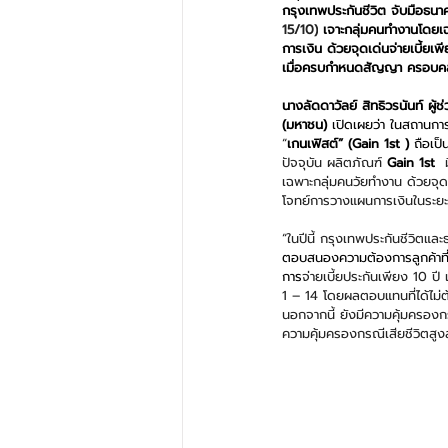
กรุงเทพประกันชีวิต จับมือธนาค
15/10)
 เจาะกลุ่มคนทำงานโดยเฉ
การเงิน ด้วยจุดเด่นจ่ายเบี้ยเ
เมื่อครบกำหนดสัญญา ครอบคลุม
นางลัดดาวัลย์ สิทธิวรนันท์ ผู
(มหาชน) 
เปิดเผยว่า ในสถานการ
“
เกนเฟิสต์” (Gain 1st ) 
ถือเป็
ปัจจุบัน ผลิตภัณฑ์
 Gain 1st 
 
เฉพาะกลุ่มคนวัยทำงาน ด้วยจุด
โจทย์การวางแผนการเงินในระย
“ในปีนี้ กรุงเทพประกันชีวิตแ
ตอบสนองความต้องการลูกค้าที่มี
การ
จ่ายเบี้ยประกันเพียง 10 ปี
1 – 14 โดยผลตอบแทนที่ได้ไม่
นอกจากนี้ ยังมีความคุ้มครองกร
ความคุ้มครองกรณีเสียชีวิตสู