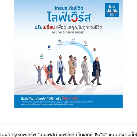
บงก์กรุงเทพเสิร์ฟ "เกนเฟิสต์ เซฟวิ่งส์ เท็นเอกซ์ 15/10" แบบประกันที่ใช