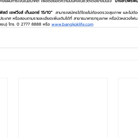
อวางแผนการเงินในอนาคต เพื่อต่อยอดความมั่นคงในชีวิตได้อย่างมั่นใจ” 
นางสาวพรพิม
ฟิสต์ เซฟวิ่งส์ เท็นเอกซ์ 15/10”
  สามารถสมัครได้โดยไม่ต้องตรวจสุขภาพ และไม่ต
่วประเทศ หรือสอบถามรายละเอียดเพิ่มเติมได้ที่ สาขาธนาคารกรุงเทพ หรือบัวหลวงโฟน 
หาชน) โทร. 0 2777 8888 หรือ 
www.bangkoklife.com