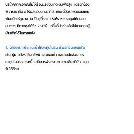
บริโภคภาคเอกชนไม่ให้ร้อนแรงจนเกิดเงินเฟ้อสูง แต่สิ่งที่ต้อง
พิจารณาคือจะให้ผลตอบแทนเท่าไร ขณะนี้อัตราผลตอบแทน
พันธบัตรรัฐบาล 10 ปีอยู่ที่ราว 1.50% หากจะจูงให้คนออ
มมากๆ ก็อาจสูงได้ถึง 2.50% แต่สิ่งที่น่าห่วงคือไม่สามารถสู้
เงินเฟ้อได้ในภายหลัง
4. นักวิเคราะห์จะแนะนำให้ลงทุนในสินทรัพย์ที่ชนะเงินเฟ้อ
เช่น หุ้น อสังหาริมทรัพย์ และทองคำ และลดสัดส่วนการ
ลงทุนในตราสารหนี้ แต่ก็ควรพิจารณาความเสี่ยงที่นักลงทุน
รับได้ด้วย
5. การค้าการลงทุนโลกเปลี่ยน อาจเกิดกระแสต่อต้านการค้า
เสรี
 (anti-globalization) แต่ละประเทศหันมาพึ่งพาตัวเอง
มากขึ้น ท่องเที่ยวในประเทศ ใช้สินค้าในประเทศ สนับสนุนการ
จ้างงานและการลงทุนในประเทศ เพื่อลดรายจ่ายและฟื้นฟู
เศรษฐกิจในประเทศก่อน หลายประเทศอาจใช้มาตรการกีดกัน
ทางการค้า เช่น ขึ้นภาษี หรือจำกัดการนำเข้า มาตรการเหล่า
นี้อาจดีในระยะสั้น แต่ไม่ส่งผลดีต่อเศรษฐกิจโลกในระยะยาว 
เพราะการผลิตจะขาดประสิทธิภาพ เราควรเดินหน้าสนับสนุน