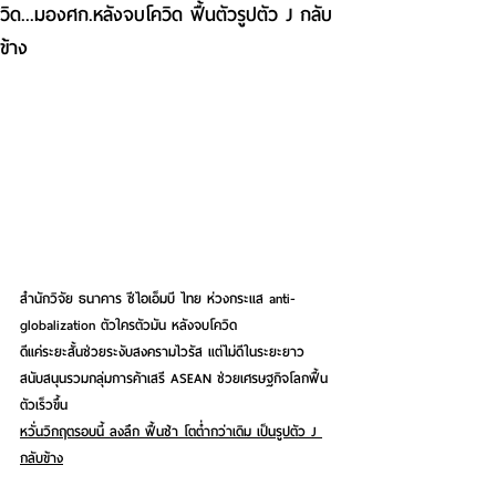
วิด...มองศก.หลังจบโควิด ฟื้นตัวรูปตัว J กลับ
ข้าง
สำนักวิจัย ธนาคาร ซีไอเอ็มบี ไทย ห่วงกระแส anti-
globalization ตัวใครตัวมัน หลังจบโควิด
ดีแค่ระยะสั้นช่วยระงับสงครามไวรัส แต่ไม่ดีในระยะยาว
สนับสนุนรวมกลุ่มการค้าเสรี ASEAN ช่วยเศรษฐกิจโลกฟื้น
ตัวเร็วขึ้น
หวั่นวิกฤตรอบนี้ ลงลึก ฟื้นช้า โตต่ำกว่าเดิม เป็นรูปตัว J 
กลับข้าง