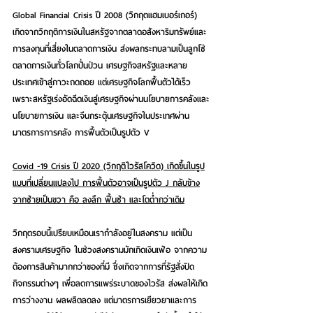
Global Financial Crisis ปี 2008 (วิกฤตแฮมเบอร์เกอร์) 
เกิดจากวิกฤติการเงินในสหรัฐจากตลาดอสังหาริมทรัพย์และ
การลงทุนที่เสี่ยงในตลาดการเงิน ส่งผลกระทบลามเป็นลูกโซ่ 
ตลาดการเงินทั่วโลกปั่นป่วน เศรษฐกิจสหรัฐและหลาย
ประเทศเข้าสู่ภาวะถดถอย แต่เศรษฐกิจโลกฟื้นตัวได้เร็ว 
เพราะสหรัฐเร่งอัดฉีดเงินสู่เศรษฐกิจผ่านนโยบายการคลังและ
นโยบายการเงิน และจีนกระตุ้นเศรษฐกิจในประเทศผ่าน
มาตรการการคลัง การฟื้นตัวเป็นรูปตัว V
Covid -19 Crisis ปี 2020 (วิกฤติไวรัสโควิด) เกิดขึ้นในรูป
แบบที่เปลี่ยนแปลงไป การฟื้นตัวอาจเป็นรูปตัว J กลับข้าง
จากซ้ายเป็นขวา คือ ลงลึก ฟื้นช้า และโตต่ำกว่าเดิม
วิกฤตรอบนี้เปรียบเหมือนเรากำลังอยู่ในสงคราม แต่เป็น
สงครามเศรษฐกิจ ในช่วงสงครามมักเกิดเงินเฟ้อ จากความ
ต้องการสินค้ามากกว่าของที่มี ซึ่งเกิดจากการที่รัฐสั่งปิด
กิจกรรมต่างๆ เพื่อลดการแพร่ระบาดของไวรัส ส่งผลให้เกิด
การว่างงาน ผลผลิตลดลง แต่มาตรการเยียวยาและการ