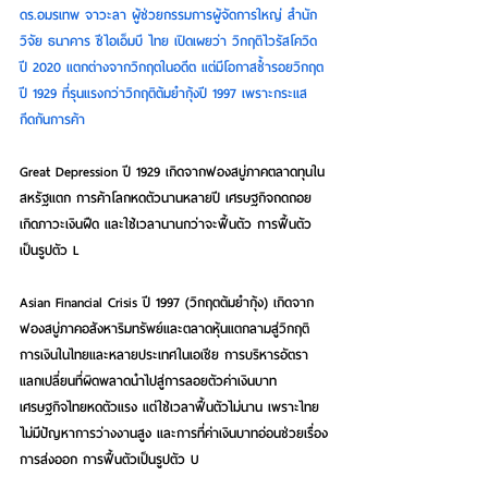
ดร.อมรเทพ จาวะลา ผู้ช่วยกรรมการผู้จัดการใหญ่ สำนัก
วิจัย ธนาคาร ซีไอเอ็มบี ไทย เปิดเผยว่า วิกฤติไวรัสโควิด 
ปี 2020 แตกต่างจากวิกฤตในอดีต แต่มีโอกาสซ้ำรอยวิกฤต
ปี 1929 ที่รุนแรงกว่าวิกฤติต้มยำกุ้งปี 1997 เพราะกระแส
กีดกันการค้า
Great Depression ปี 1929 เกิดจากฟองสบู่ภาคตลาดทุนใน
สหรัฐแตก การค้าโลกหดตัวนานหลายปี เศรษฐกิจถดถอย 
เกิดภาวะเงินฝืด และใช้เวลานานกว่าจะฟื้นตัว การฟื้นตัว
เป็นรูปตัว L
Asian Financial Crisis ปี 1997 (วิกฤตต้มยำกุ้ง) เกิดจาก
ฟองสบู่ภาคอสังหาริมทรัพย์และตลาดหุ้นแตกลามสู่วิกฤติ
การเงินในไทยและหลายประเทศในเอเชีย การบริหารอัตรา
แลกเปลี่ยนที่ผิดพลาดนำไปสู่การลอยตัวค่าเงินบาท 
เศรษฐกิจไทยหดตัวแรง แต่ใช้เวลาฟื้นตัวไม่นาน เพราะไทย
ไม่มีปัญหาการว่างงานสูง และการที่ค่าเงินบาทอ่อนช่วยเรื่อง
การส่งออก การฟื้นตัวเป็นรูปตัว U