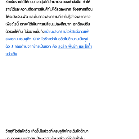
ชดเชยรายได้ให้คนบางกลุ่มได้เข้ามาประคองกำลังซื้อ ทำให้
รายได้และความต้องการสินค้าไม่ได้ลดลงมาก จึงอยากเตือน
ให้ระวังเงินเฟ้อ และในภาวะสงครามที่เราไม่รู้ว่าจะลากยาว
เพียงไรนี้ เราจะได้เห็นการเปลี่ยนแปลงอีกมาก เราต้องปรับ
ตัวเองให้ทัน ไม่อย่างนั้นถึง
แม้ชนะสงครามไวรัสแต่อาจแพ้
สงครามเศรษฐกิจ GDP โตช้ากว่าในอดีตไปอีกนานเป็นรูป 
ตัว J กลับด้านจากซ้ายเป็นขวา คือ 
ลงลึก ฟื้นช้า และโตต่ำ
กว่าเดิม
วิกฤติไวรัสโควิด เกิดขึ้นในช่วงที่เศรษฐกิจไทยเติบโตต่ำมา
นานจากหลายปัจจัย ปัญหาเชิงโครงสร้างที่กำลังซื้อใน