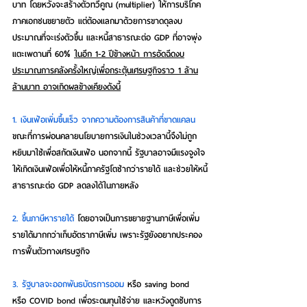
บาท โดยหวังจะสร้างตัวทวีคูณ (multiplier) ให้การบริโภค
ภาคเอกชนขยายตัว แต่ต้องแลกมาด้วยการขาดดุลงบ
ประมาณที่จะเร่งตัวขึ้น และหนี้สาธารณะต่อ GDP ที่อาจพุ่ง
แตะเพดานที่ 60% 
ในอีก 1-2 ปีข้างหน้า การอัดฉีดงบ
ประมาณการคลังครั้งใหญ่เพื่อกระตุ้นเศรษฐกิจราว 1 ล้าน
ล้านบาท อาจเกิดผลข้างเคียงดังนี้
1. เงินเฟ้อเพิ่มขึ้นเร็ว จากความต้องการสินค้าที่ขาดแคลน
ขณะที่การผ่อนคลายนโยบายการเงินในช่วงเวลานี้จึงไม่ถูก
หยิบมาใช้เพื่อสกัดเงินเฟ้อ นอกจากนี้ รัฐบาลอาจมีแรงจูงใจ
ให้เกิดเงินเฟ้อเพื่อให้หนี้ภาครัฐโตช้ากว่ารายได้ และช่วยให้หนี้
สาธารณะต่อ GDP ลดลงได้ในภายหลัง
2. ขึ้นภาษีหารายได้
 โดยอาจเป็นการขยายฐานภาษีเพื่อเพิ่ม
รายได้มากกว่าเก็บอัตราภาษีเพิ่ม เพราะรัฐยังอยากประคอง
การฟื้นตัวทางเศรษฐกิจ
3. รัฐบาลจะออกพันธบัตรการออม
 หรือ saving bond 
หรือ COVID bond เพื่อระดมทุนใช้จ่าย และหวังดูดซับการ