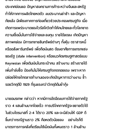
ประเทศอ่อนแอ ปัญหาสงครามการค้าระหว่างจีนและสหรัฐ
ทำให้ภาคการผลิตไทยหดตัว งบประมาณล่าช้า และปัญหา
ภัยแล้ง มีเพียงภาคการท่องเที่ยวช่วยประคองเศรษฐกิจ เมื่อ
เกิดการแพร่ระบาดของไวรัสโควิดทำให้คนไทยและทั่วโลกขาด
ความเชื่อมั่นในการใช้จ่ายและลงทุน รายได้ลดลง เกิดปัญหา
สภาพคล่อง มีการเทขายสินทรัพย์ต่างๆ ทั้งหุ้น ตราสารหนี้ 
หรืออสังหาริมทรัพย์ เพื่อถือเงินสด ต้องอาศัยการแทรกแซง
ของรัฐ (state intervention) หรือแนวคิดเศรษฐศาสตร์แบบ 
Keynesian เพื่อเติมเงินในกระเป๋าคน สร้างงาน สร้างรายได้ 
เพิ่มกำลังซื้อ ป้องกันไม่ให้เศรษฐกิจถดถอยแรง เพราะหาก
ปล่อยให้กลไกตลาดทำงานเองจะเกิดปัญหาการว่างงาน ซ้ำ
รอยวิกฤติปี 1929 ที่รุนแรงกว่าวิกฤติต้มยำกุ้ง
นายอมรเทพ กล่าวว่า หากมีการอัดฉีดงบการใช้จ่ายภาครัฐ
ราว 4 แสนล้านบาทโดยเร็ว การบริโภคภาครัฐจะขยายตัวได้
ในช่วงไตรมาสที่ 2-4 ได้ราว 20% และจะมีส่วนให้ GDP ดี
ขึ้นกว่ากรณีฐานราว 2% คือหดตัวน้อยลง   อย่างไรก็ดี 
มาตรการการคลังที่เตรียมใช้เม็ดเงินทั้งหมดราว 1 ล้านล้าน