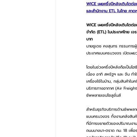
WICE 
เผยครึ่งปีหลังเติบโตต่อเน
และสำนักงาน ETL ในไทย คาดห
WICE เผยครึ่งปีหลังเติบโตต่อเนื
จำกัด (ETL) ในประเทศไทย เจร
บาท 
นายชูเดช คงสุนทร กรรมการผู้จั
ประเทศแบบครบวงจร เปิดเผยว่า 
โดยในช่วงครึ่งปีหลังถือเป็นไฮ
เนื่อง อาทิ สหรัฐฯ และ จีน ทำให
เครื่องใช้ในบ้าน, กลุ่มสินค้าใ
บริการทางอากาศ (Air Freight
ซัพพลายเชน
โซลูชั่นส์
สำหรับ
ธุรกิจบริการด้านซัพพลา
แบบครบวงจร ทั้งงานคลังสินค้
ที่มีการขยายตัวของปริมาณงานกา
ถนนบางนา-ตราด กม. 18 เพื่อร