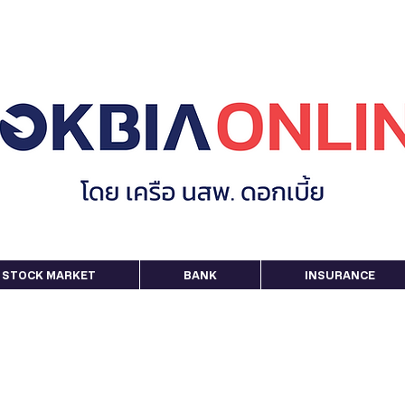
STOCK MARKET
BANK
INSURANCE