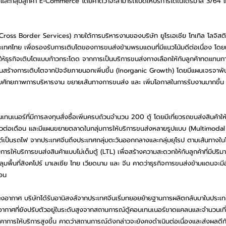
il) และกลุ่มลูกค้า E-Commerce โดยคาดว่าจะสามารถเปิดให้บริการได้ในไตรมาส 3/64 แ
ross Border Services) ภายใต้การบริหารงานของบริษัท ยูโรเอเชีย โทเทิล โลจิสติ
ระเทศไทย เพื่อรองรับการเติบโตของการขนส่งข้ามพรมแดนที่มีแนวโน้มดีต่อเนื่อง โ
ห้ธุรกิจเติบโตแบบก้าวกระโดด จากการเป็นบริการขนส่งทางเลือกให้กับลูกค้าทดแทนก
นสร้างการเติบโตจากปัจจัยภายนอกเพิ่มขึ้น (Inorganic Growth) โดยมีแผนเจรจาพันธม
ยายศักยภาพการบริหารงาน ขยายเส้นทางการขนส่ง และ เพิ่มโอกาสในการรับงานมากขึ้น
เทนเนอร์ที่มีการลงทุนสั่งซื้อเพิ่มครบถ้วนจำนวน 200 ตู้ โดยมีเที่ยวรถขนส่งสินค้าให้
่ยวต่อเดือน และมีแผนขยายตลาดในกลุ่มการให้บริการขนส่งหลายรูปแบบ (Multimodal
ต์เป็นรถไฟ จากประเทศจีนถึงประเทศกลุ่มตะวันออกกลางและกลุ่มยุโรป ตามเส้นทาง
การให้บริการขนส่งสินค้าแบบไม่เต็มตู้ (LTL) เพื่อสร้างความสะดวกให้กับลูกค้าที่มีปริ
พื้นที่สิงคโปร์ มาเลเซีย ไทย เวียดนาม และ จีน คาดว่าธุรกิจการขนส่งข้ามแดนจะมีอ
่อน
างอากาศ บริษัทได้รับอานิสงส์จากประเทศจีนเริ่มทยอยย้ายฐานการผลิตกลับมาในประเ
งอากาศที่ยังปรับตัวอยู่ในระดับสูงจากสถานการณ์ตู้คอนเทนเนอร์ขาดแคลนและจำนวนเที่ย
คาการให้บริการสูงขึ้น คาดว่าสถานการณ์ดังกล่าวจะยังคงดำเนินต่อเนื่องและส่งผลดีกับ