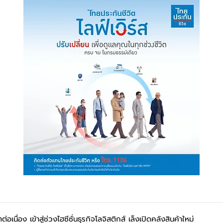
อเนื่อง เข้าสู่ช่วงไฮซีซั่นธุรกิจโลจิสติกส์ เล็งเปิดคลังสินค้าใหม่