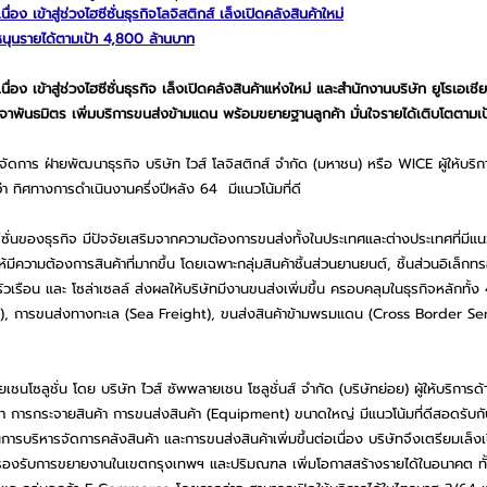
ื่อง เข้าสู่ช่วงไฮซีซั่นธุรกิจโลจิสติกส์ 
เล็งเปิดคลังสินค้าใหม่
นุนรายได้ตามเป้า 4,800 ล้านบาท
่อง เข้าสู่ช่วงไฮซีซั่นธุรกิจ เล็งเปิดคลังสินค้าแห่งใหม่ และสำนักงานบริษัท ยูโรเอเชีย
จาพันธมิตร เพิ่มบริการขนส่งข้ามแดน พร้อมขยายฐานลูกค้า มั่นใจรายได้เติบโตตามเ
ดการ ฝ่ายพัฒนาธุรกิจ บริษัท ไวส์ โลจิสติกส์ จำกัด (มหาชน) หรือ WICE ผู้ให้บริกา
ทิศทางการดำเนินงานครึ่งปีหลัง 64  มีแนวโน้มที่ดี
ซีซั่นของธุรกิจ มีปัจจัยเสริมจากความต้องการขนส่งทั้งในประเทศและต่างประเทศที่มีแน
้มีความต้องการสินค้าที่มากขึ้น โดยเฉพาะกลุ่มสินค้าชิ้นส่วนยานยนต์, ชิ้นส่วนอิเล็กทรอ
นครัวเรือน และ โซล่าเซลล์ ส่งผลให้บริษัทมีงานขนส่งเพิ่มขึ้น ครอบคลุมในธุรกิจหลักทั้
), การขนส่งทางทะเล (Sea Freight), ขนส่งสินค้าข้ามพรมแดน (Cross Border Ser
ยเชนโซลูชั่น โดย 
บริษัท ไวส์ ซัพพลายเชน โซลูชั่นส์ จำกัด (บริษัทย่อย) ผู้ให้บริการด
า การกระจายสินค้า การขนส่งสินค้า (Equipment) ขนาดใหญ่ มีแนวโน้มที่ดีสอดรับกั
รบริหารจัดการคลังสินค้า และการขนส่งสินค้าเพิ่มขึ้นต่อเนื่อง บริษัทจึงเตรียมเล็งเป
องรับการขยายงานในเขตกรุงเทพฯ และปริมณฑล เพิ่มโอกาสสร้างรายได้ในอนาคต ทั้ง