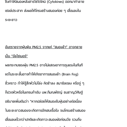
ซึ่งทำให้สมองหลั่งสารไซโตไคน์ (Cytokines) ออกมาทำลาย
เซลล์ประสาท ส่งผลให้โครงสร้างสมองค่อย ๆ เสื่อมลงใน
ระยะยาว
อันตรายจากฝุ่นพิษ PM2.5 จากแค่ “สมองล้า” อาจกลาย
เป็น “อัลไซเมอร์”
ผลกระทบของฝุ่น PM2.5 อาจไม่แสดงอาการรุนแรงในทันที 
แต่
ในระยะสั้นอาจทำให้เกิดอาการสมองล้า (Brain Fog) 
ชั่วคราว ทำให้รู้สึกหัวไม่โล่ง คิดช้าลง สมาธิลดลง หรือจู่ ๆ 
ก็ปวดหัวหรือไมเกรนกำเริบ 
นพ.ภีมณพัชญ์ ธนชาญวิศิษฐ์
อธิบายเพิ่มเติมว่า 
"หากปล่อยให้สมองรับฝุ่นอย่างต่อเนื่อง 
ในระยะยาวสมองจะเกิดการอักเสบเรื้อรัง
 จนโครงสร้างสมอง
เสื่อมลงเร็วกว่าปกติและเกิด
ภาวะสมองฝ่อ
ก่อนวัย รวมถึง