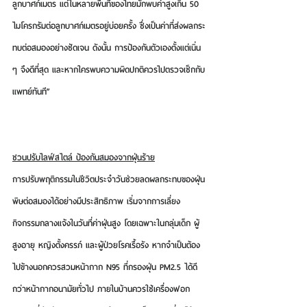
ลูกบาศก์เมตร 
แต่ในหลายพื้นที่ของไทยมักพบค่าสูงเกิน 50 
ไมโครกรัมต่อลูกบาศก์เมตรอยู่บ่อยครั้ง ซึ่งเป็นค่าที่ส่งผลกระ
ทบต่อสมองอย่างชัดเจน ดังนั้น การป้องกันตัวเองตั้งแต่เนิ่น 
ๆ จึงดีที่สุด และหากใครพบความผิดปกติควรไปตรวจเช็กกับ
แพทย์ทันที”
ชวนปรับไลฟ์สไตล์ ป้องกันสมองจากฝุ่นร้าย
การปรับพฤติกรรมในชีวิตประจำวันช่วยลดผลกระทบของฝุ่น
พิษต่อสมองได้อย่างมีประสิทธิภาพ เริ่มจากการเลี่ยง
กิจกรรมกลางแจ้งในวันที่ค่าฝุ่นสูง โดยเฉพาะในกลุ่มเด็ก ผู้
สูงอายุ หญิงตั้งครรภ์ และผู้ป่วยโรคเรื้อรัง หากจำเป็นต้อง
ไปข้างนอกควรสวมหน้ากาก N95 ที่กรองฝุ่น PM2.5 ได้ดี
กว่าหน้ากากอนามัยทั่วไป ภายในบ้านควรใช้เครื่องฟอก