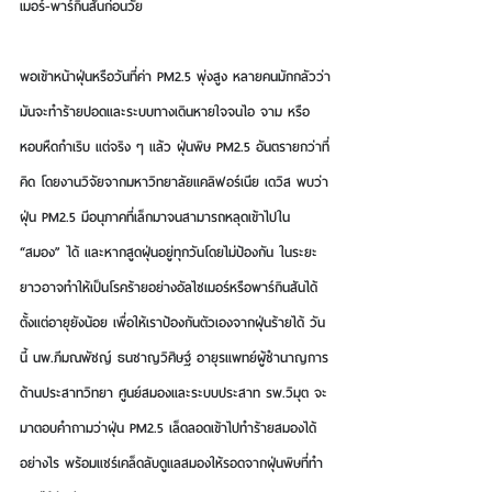
เมอร์-พาร์กินสันก่อนวัย
พอเข้าหน้าฝุ่นหรือวันที่ค่า PM2.5 พุ่งสูง หลายคนมักกลัวว่า
มันจะทำร้ายปอดและระบบทางเดินหายใจจนไอ จาม หรือ
หอบหืดกำเริบ แต่จริง ๆ แล้ว ฝุ่นพิษ PM2.5 อันตรายกว่าที่
คิด 
โดยงานวิจัยจากมหาวิทยาลัยแคลิฟอร์เนีย เดวิส พบว่า
ฝุ่น PM2.5 มีอนุภาคที่เล็กมาจนสามารถหลุดเข้าไปใน 
“สมอง” ได้ 
และหากสูดฝุ่นอยู่ทุกวันโดยไม่ป้องกัน ในระยะ
ยาวอาจทำให้เป็นโรคร้ายอย่างอัลไซเมอร์หรือพาร์กินสันได้
ตั้งแต่อายุยังน้อย เพื่อให้เราป้องกันตัวเองจากฝุ่นร้ายได้ วัน
นี้ 
นพ.ภีมณพัชญ์ ธนชาญวิศิษฐ์ อายุรแพทย์ผู้ชำนาญการ
ด้านประสาทวิทยา ศูนย์สมองและระบบประสาท รพ.วิมุต 
จะ
มาตอบคำถามว่าฝุ่น PM2.5 เล็ดลอดเข้าไปทำร้ายสมองได้
อย่างไร พร้อมแชร์เคล็ดลับดูแลสมองให้รอดจากฝุ่นพิษที่ทำ