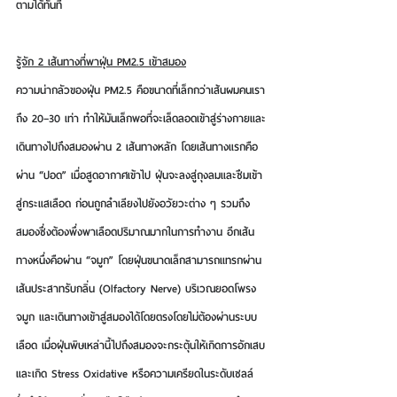
ตามได้ทันที
รู้จัก 2 เส้นทางที่พาฝุ่น PM2.5 เข้าสมอง
ความน่ากลัวของฝุ่น PM2.5 
คือขนาดที่เล็กกว่าเส้นผมคนเรา
ถึง 20–30 เท่า ทำให้มันเล็กพอที่จะเล็ดลอดเข้าสู่ร่างกายและ
เดินทางไปถึงสมองผ่าน 2 เส้นทางหลัก
 โดย
เส้นทางแรกคือ
ผ่าน “ปอด”
 เมื่อสูดอากาศเข้าไป ฝุ่นจะลงสู่ถุงลมและซึมเข้า
สู่กระแสเลือด ก่อนถูกลำเลียงไปยังอวัยวะต่าง ๆ รวมถึง
สมองซึ่งต้องพึ่งพาเลือดปริมาณมากในการทำงาน 
อีกเส้น
ทางหนึ่งคือผ่าน “จมูก”
 โดยฝุ่นขนาดเล็กสามารถแทรกผ่าน
เส้นประสาทรับกลิ่น (Olfactory Nerve) บริเวณยอดโพรง
จมูก และเดินทางเข้าสู่สมองได้โดยตรงโดยไม่ต้องผ่านระบบ
เลือด เมื่อฝุ่นพิษเหล่านี้ไปถึงสมองจะกระตุ้นให้เกิด
การอักเสบ
และเกิด Stress Oxidative หรือความเครียดในระดับเซลล์