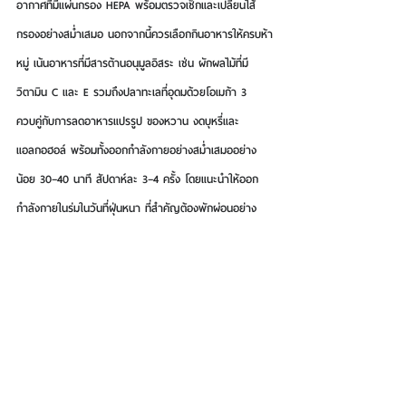
อากาศที่มีแผ่นกรอง HEPA พร้อมตรวจเช็กและเปลี่ยนไส้
กรองอย่างสม่ำเสมอ นอกจากนี้ควรเลือกกินอาหารให้ครบห้า
หมู่ เน้นอาหารที่มีสารต้านอนุมูลอิสระ เช่น ผักผลไม้ที่มี
วิตามิน C และ E รวมถึงปลาทะเลที่อุดมด้วยโอเมก้า 3 
ควบคู่กับการลดอาหารแปรรูป ของหวาน งดบุหรี่และ
แอลกอฮอล์ พร้อมทั้งออกกำลังกายอย่างสม่ำเสมออย่าง
น้อย 30–40 นาที สัปดาห์ละ 3–4 ครั้ง โดยแนะนำให้ออก
กำลังกายในร่มในวันที่ฝุ่นหนา ที่สำคัญต้องพักผ่อนอย่าง
เพียงพอ จะช่วยฟื้นฟูสุขภาพสมองได้อย่างเต็มที่
"แม้เราจะเลี่ยงฝุ่น PM2.5 ไม่ได้ทั้งหมด แต่สามารถผ่อนหนัก
เป็นเบาได้ด้วยการหันมาใส่ใจตัวเอง และป้องกันด้วยการเลี่ยง
วันฝุ่นหนาหรือสวมหน้ากากหากต้องออกไปข้างนอก ส่วนใคร
ที่เริ่มรู้สึกถึงความผิดปกติ สมองล้า คิดช้า หรือปวดหัวบ่อย