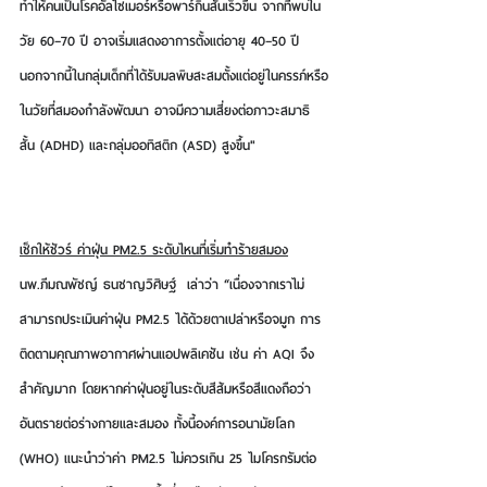
ทำให้คนเป็น
โรคอัลไซเมอร์หรือพาร์กินสันเ
ร็วขึ้น จากที่พบใน
วัย 60–70 ปี อาจเริ่มแสดงอาการตั้งแต่อายุ 40–50 ปี 
นอกจากนี้ในกลุ่มเด็กที่ได้รับมลพิษสะสมตั้งแต่อยู่ในครรภ์หรือ
ในวัยที่สมองกำลังพัฒนา อาจมีความเสี่ยงต่อ
ภาวะสมาธิ
สั้น (ADHD) และกลุ่มออทิสติก (ASD) 
สูงขึ้น"
เช็กให้ชัวร์ ค่าฝุ่น PM2.5 ระดับไหนที่เริ่มทำร้ายสมอง
นพ.ภีมณพัชญ์ ธนชาญวิศิษฐ์
  เล่าว่า “เนื่องจากเราไม่
สามารถประเมินค่าฝุ่น PM2.5 ได้ด้วยตาเปล่าหรือจมูก การ
ติดตามคุณภาพอากาศผ่านแอปพลิเคชัน เช่น 
ค่า AQI จึง
สำคัญมาก 
โดยหากค่าฝุ่นอยู่ใน
ระดับสีส้มหรือสีแดง
ถือว่า
อันตรายต่อร่างกายและสมอง ทั้งนี้
องค์การอนามัยโลก 
(WHO) แนะนำว่าค่า PM2.5 ไม่ควรเกิน 25 ไมโครกรัมต่อ