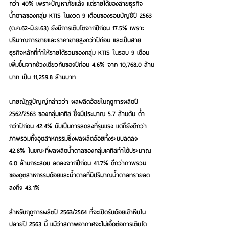
กว่า 40% เพราะปัญหาภัยแล้ง แต่รายได้ของสายธุรกิจ
น้ำตาลของกลุ่ม KTIS ในงวด 9 เดือนของรอบบัญชีปี 2563 
(ต.ค.62-มิ.ย.63) ยังมีการเติบโตจากปีก่อน 17.5% เพราะ
ปริมาณการขายและราคาขายสูงกว่าปีก่อน และเป็นสาย
ธุรกิจหลักที่ทำให้รายได้รวมของกลุ่ม KTIS ในรอบ 9 เดือน 
เพิ่มขึ้นจากช่วงเดียวกันของปีก่อน 4.6% จาก 10,768.0 ล้าน
บาท เป็น 11,259.8 ล้านบาท
นายณัฎฐปัญญ์กล่าวว่า ผลผลิตอ้อยในฤดูการผลิตปี 
2562/2563 ของกลุ่มเคทิส ซึ่งมีประมาณ 5.7 ล้านตัน ต่ำ
กว่าปีก่อน 42.4% นับเป็นการลดลงที่รุนแรง แต่ก็ยังดีกว่า
ภาพรวมทั้งอุตสาหกรรมซึ่งผลผลิตอ้อยทั้งระบบลดลง 
42.8% ในขณะที่ผลผลิตน้ำตาลของกลุ่มเคทิสทำได้ประมาณ 
6.0 ล้านกระสอบ ลดลงจากปีก่อน 41.7% ดีกว่าภาพรวม
ของอุตสาหกรรมอ้อยและน้ำตาลที่มีปริมาณน้ำตาลทรายลด
ลงถึง 43.1%
สำหรับฤดูการผลิตปี 2563/2564 ที่จะเปิดรับอ้อยเข้าหีบใน
ปลายปี 2563 นี้ แม้ว่าสภาพอากาศจะไม่เอื้อต่อการเติบโต