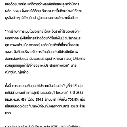
ของอ้อยมากนัก แต่ก็คาดว่าผลผลิตอ้อยจะสูงกว่าปีการ
ผลิต 62/63 ซึ่งการได้อ้อยปริมาณมากขึ้นก็จะส่งผลให้สาย
ธุรกิจต่างๆ มีวัตถุดิบเข้าสู่กระบวนการผลิตมากขึ้นด้วย
“การรักษาการเติบโตของรายได้และอัตรากำไรของบริษัทฯ 
นอกจากจะมุ่งไปที่การสร้างอ้อยที่ดีขึ้นทั้งในเชิงปริมาณและ
คุณภาพแล้ว เนื่องจากกลุ่มเคทิสมีธุรกิจที่เกี่ยวเนื่องครบ
วงจร จึงต้องบริหารจัดการวัตถุดิบอย่างมีประสิทธิภาพ 
สอดคล้องกับแนวโน้มของแต่ละอุตสาหกรรม ควบคู่ไปกับการ
ควบคุมต้นทุนค่าใช้จ่ายอย่างมีประสิทธิภาพด้วย” นาย
ณัฎฐปัญญ์กล่าว
ทั้งนี้ การควบคุมต้นทุนค่าใช้จ่ายเป็นส่วนสำคัญที่ทำให้กลุ่ม
เคทิสสามารถทำกำไรสุทธิในรอบบัญชีไตรมาสที่ 3 ปี 2563 
(เม.ย.-มิ.ย. 63) ได้ถึง 654.8 ล้านบาท เพิ่มขึ้น 706.8% เมื่อ
เทียบกับงวดเดียวกันของปีก่อนที่มีผลขาดทุนสุทธิ 107.9 ล้าน
บาท
รองประธานเจ้าหน้าที่บริหาร กลุ่ม KTIS  กล่าวถึงทิศทาง