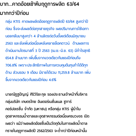
บาท...คาดอ้อยเข้าหีบฤดูการผลิต 63/64
มากกว่าปีก่อน
กลุ่ม KTIS คาดผลผลิตอ้อยฤดูการผลิตปี 63/64 สูงกว่าปี
ก่อน ซึ่งจะส่งผลดีต่อทุกสายธุรกิจ เผยปริมาณการใช้เอทา
นอลกลับมาสูงกว่า 4 ล้านลิตรต่อวันตั้งแต่เดือนมิถุนายน 
2563 และยังเพิ่มต่อเนื่องหลังคลายล็อคดาวน์  ด้านผลการ
ดำเนินงานไตรมาสที่ 3 ปี 2563 (เม.ย.-มิ.ย. 63) มีกำไรสุทธิ 
654.8 ล้านบาท เพิ่มขึ้นจากงวดเดียวกันของปีก่อนถึง 
706.8% เพราะประสิทธิภาพในการควบคุมต้นทุนทำได้ดีทุก
ด้าน ส่วนรอบ 9 เดือน มีรายได้รวม 11,259.8 ล้านบาท เพิ่ม
ขึ้นจากงวดเดียวกันของปีก่อน 4.6%
นายณัฎฐปัญญ์ ศิริวิริยะกุล รองประธานเจ้าหน้าที่บริหาร 
กลุ่มบริษัท เกษตรไทย อินเตอร์เนชั่นแนล ชูการ์ 
คอร์ปอเรชั่น จำกัด (มหาชน) หรือกลุ่ม KTIS ผู้นำใน
อุตสาหกรรมน้ำตาลและอุตสาหกรรมต่อเนื่องครบวงจร เปิด
เผยว่า แม้ว่าผลผลิตอ้อยซึ่งเป็นวัตถุดิบในการผลิตน้ำตาล
ทรายในฤดูการผลิตปี 2562/2563 จะต่ำกว่าปีก่อนหน้านั้น