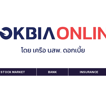
STOCK MARKET
BANK
INSURANCE