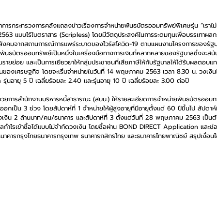
าการกระทรวงการคลังแถลงข่าวเรื่องการจำหน่ายพันธบัตรออมทรัพย์พิเศษรุ่น “เราไม
563 แบบไร้ใบตราสาร (Scripless) โดยมีวัตถุประสงค์ในการระดมทุนเพื่อบรรเทาผล
ะสังคมจากสถานการณ์การแพร่ระบาดของไวรัสโควิด-19 ตามแผนงานโครงการของรัฐบาล 
ึ่งพันธบัตรออมทรัพย์เป็นหนึ่งในเครื่องมือทางการเงินที่หลากหลายของรัฐบาลซึ่งจะส
ยย่อย และเป็นการเยียวยาให้กลุ่มประชาชนที่เสียภาษีให้กับรัฐบาลให้ได้รับผลตอบแทน
วนของเศรษฐกิจ โดยจะเริ่มจำหน่ายในวันที่ 14 พฤษภาคม 2563 เวลา 8.30 น. วงเงิน
รุ่นอายุ 5 ปี เฉลี่ยร้อยละ 2.40 และรุ่นอายุ 10 ปี เฉลี่ยร้อยละ 3.00 ต่อปี
วยการสำนักงานบริหารหนี้สาธารณะ (สบน.) ให้รายละเอียดการจำหน่ายพันธบัตรออมทรัพย
ออกเป็น 3 ช่วง โดยสัปดาห์ที่ 1 จำหน่ายให้ผู้สูงอายุที่มีอายุตั้งแต่ 60 ปีขึ้นไป สัปดา
งเงิน 2 ล้านบาท/คน/ธนาคาร และสัปดาห์ที่ 3 ตั้งแต่วันที่ 28 พฤษภาคม 2563 เป็นต
หาผลกำไรเข้าซื้อได้แบบไม่จำกัดวงเงิน โดยซื้อผ่าน BOND DIRECT Application และ
 ธนาคารกรุงไทยธนาคารกรุงเทพ ธนาคารกสิกรไทย และธนาคารไทยพาณิชย์ สรุปเงื่อนไขก