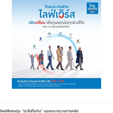
พย์พิเศษรุ่น “เราไม่ทิ้งกัน” ของกระทรวงการคลัง