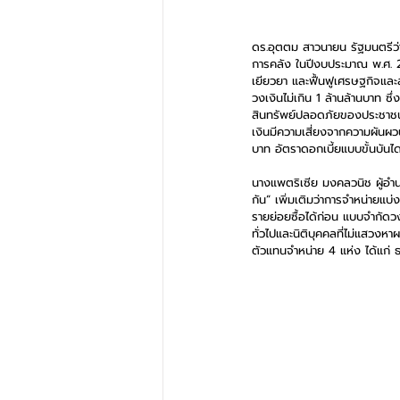
ดร.อุตตม สาวนายน รัฐมนตรีว่
การคลัง ในปีงบประมาณ พ.ศ. 2
เยียวยา และฟื้นฟูเศรษฐกิจแล
วงเงินไม่เกิน 1 ล้านล้านบาท ซ
สินทรัพย์ปลอดภัยของประชาชนรา
เงินมีความเสี่ยงจากความผันผ
บาท อัตราดอกเบี้ยแบบขั้นบันได 
นางแพตริเซีย มงคลวนิช ผู้อำน
กัน” เพิ่มเติมว่าการจำหน่ายแบ่ง
รายย่อยซื้อได้ก่อน แบบจำกัดว
ทั่วไปและนิติบุคคลที่ไม่แสวง
ตัวแทนจำหน่าย 4 แห่ง ได้แก่