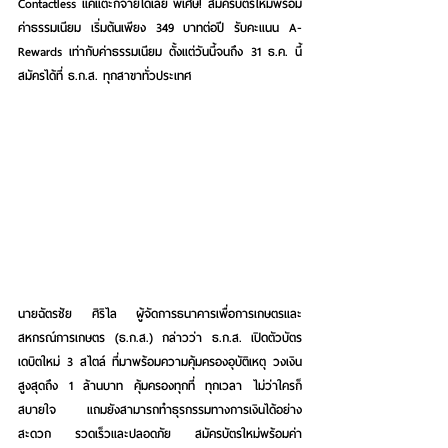
Contactless แค่แตะก็จ่ายได้เลย พิเศษ! สมัครบัตรใหม่พร้อม
ค่าธรรมเนียม เริ่มต้นเพียง 349 บาทต่อปี รับคะแนน A-
Rewards เท่ากับค่าธรรมเนียม ตั้งแต่วันนี้จนถึง 31 ธ.ค. นี้ 
สมัครได้ที่ ธ.ก.ส. ทุกสาขาทั่วประเทศ
นายฉัตรชัย ศิริไล ผู้จัดการธนาคารเพื่อการเกษตรและ
สหกรณ์การเกษตร (ธ.ก.ส.) 
กล่าวว่า ธ.ก.ส. เปิดตัวบัตร
เดบิตใหม่ 3 สไตล์ ที่มาพร้อมความคุ้มครองอุบัติเหตุ วงเงิน
สูงสุดถึง 1 ล้านบาท คุ้มครองทุกที่ ทุกเวลา ไม่ว่าใครก็
สบายใจ แถมยังสามารถทำธุรกรรมทางการเงินได้อย่าง
สะดวก รวดเร็วและปลอดภัย สมัครบัตรใหม่พร้อมค่า