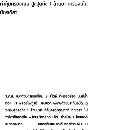
ค่าคุ้มครองคุณ สูงสุดถึง 1 ล้านบาทครบจบใน
บัตรเดียว
ธ.ก.ส. เปิดตัวบัตรเดบิตใหม่ 3 สไตล์ ทั้งเขียวส่อง บุษย์น้ำ
ทอง และพลอยไพฑูรย์ มอบความพิเศษด้วยประกันอุบัติเหตุ 
วงเงินสูงสุดถึง 1 ล้านบาท ที่คุ้มครองคุณทุกที่ ทุกเวลา ไม่
ว่าใครก็สบายใจ พร้อมบริการถอน โอน จ่ายบิลและซื้อของที่
สะดวกสบาย ปลอดภัยและรองรับการชำระเงินแบบ 