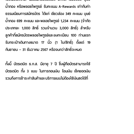
น้ำทอง หรือพลอยไพฑูรย์ รับคะแนน A-Rewards เท่ากับค่า
ธรรมเนียมการสมัครบัตร ได้แก่ เขียวส่อง 349 คะแนน บุษย์
น้ำทอง 699 คะแนน และพลอยไพฑูรย์ 1,234 คะแนน (จำกัด
ประเภทละ 1,000 สิทธิ์ รวมจำนวน 3,000 สิทธิ์) สำหรับ
ลูกค้าที่สมัครบัตรพลอยไพฑูรย์และลงทะเบียน 100 ท่านแรก 
รับกระเป๋าเดินทางขนาด 17 นิ้ว (1 ใบ/สิทธิ์) ตั้งแต่ 19 
กันยายน – 31 ธันวาคม 2567 หรือจนกว่าสิทธิ์จะหมด
ทั้งนี้ บัตรเดบิต ธ.ก.ส. มีอายุ 7 ปี ซึ่งผู้ถือบัตรสามารถใช้
บัตรเดบิต ทั้ง 3 แบบ ในการถอนเงิน โอนเงิน เช็คยอดเงิน 
รวมถึงการชำระค่าสินค้าและบริการแบบไม่ต้องใช้เงินสดได้ที่
ร้านที่มีสัญลักษณ์ PromptCard หรือชำระเงินแบบไร้สัมผัส
ได้ผ่านเครื่อง EDC หรือ mPOS ที่มีสัญลักษณ์ Contactless 
เงื่อนไขอื่นๆ เป็นไปตามที่ธนาคารกำหนด ศึกษารายละเอียด
เพิ่มเติมได้ที่ 
www.baac.or.th
 สมัครได้แล้ววันนี้ที่ ธ.ก.ส. ทุก
สาขาทั่วประเทศ หรือสอบถามรายละเอียดเพิ่มเติมได้ที่ Call 
Center 02 555 0555