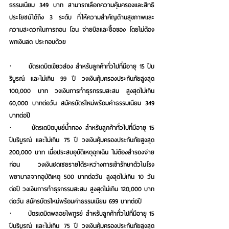
ธรรมเนียม 349 บาท สามารถเลือกความคุ้มครองและสิทธิ
ประโยชน์ได้ถึง 3 ระดับ ที่ให้ความสำคัญด้านสุขภาพและ
ความสะดวกในการถอน โอน จ่ายบิลและซื้อของ โดยไม่ต้อง
พกเงินสด ประกอบด้วย
·      
บัตรเดบิตเขียวส่อง
 สำหรับลูกค้าทั่วไปที่มีอายุ 15 ปีบ
ริบูรณ์ และไม่เกิน 99 ปี วงเงินคุ้มครองประกันภัยสูงสุด 
100,000 บาท วงเงินการทำธุรกรรมสะสม สูงสุดไม่เกิน 
60,000 บาทต่อวัน สมัครบัตรใหม่พร้อมค่าธรรมเนียม 349 
บาทต่อปี
·      
บัตรเดบิตบุษย์น้ำทอง
 สำหรับลูกค้าทั่วไปที่มีอายุ 15 
ปีบริบูรณ์ และไม่เกิน 75 ปี วงเงินคุ้มครองประกันภัยสูงสุด 
200,000 บาท เมื่อประสบอุบัติเหตุฉุกเฉิน ไม่ต้องสำรองจ่าย
ก่อน วงเงินชดเชยรายได้ระหว่างการเข้ารักษาตัวในโรง
พยาบาลจากอุบัติเหตุ 500 บาทต่อวัน สูงสุดไม่เกิน 10 วัน
ต่อปี วงเงินการทำธุรกรรมสะสม สูงสุดไม่เกิน 120,000 บาท
ต่อวัน สมัครบัตรใหม่พร้อมค่าธรรมเนียม 699 บาทต่อปี
·      
บัตรเดบิตพลอยไพฑูรย์ 
สำหรับลูกค้าทั่วไปที่มีอายุ 15 
ปีบริบูรณ์ และไม่เกิน 75 ปี
วงเงินคุ้มครองประกันภัยสูงสุด 