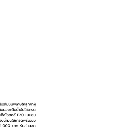
โปรโมชันพิเศษให้ลูกค้าผู้
ะสมยอดเติมน้ำมันใสเกรด
นแก๊สโซฮอล์ E20 เบนซิน
น้ำมันใสเกรดพรีเมียม 
ก 1,000 บาท รับส่วนลด