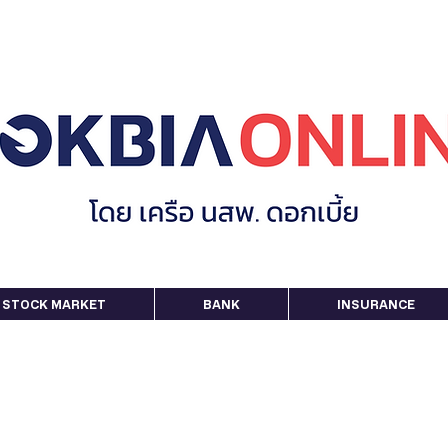
STOCK MARKET
BANK
INSURANCE