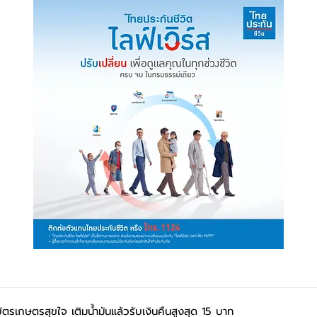
บัตรเกษตรสุขใจ เติมน้ำมันแล้วรับเงินคืนสูงสุด 15 บาท