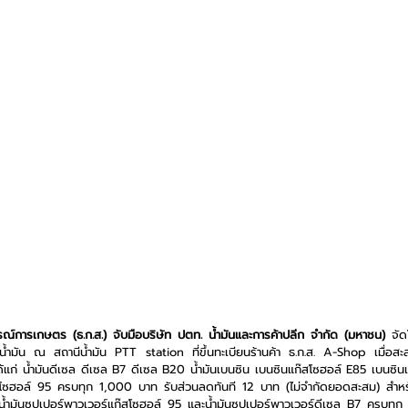
์การเกษตร (ธ.ก.ส.) จับมือบริษัท ปตท. น้ำมันและการค้าปลีก จำกัด (มหาชน)
 จัด
น้ำมัน ณ สถานีน้ำมัน PTT station ที่ขึ้นทะเบียนร้านค้า ธ.ก.ส. A-Shop เมื่อส
้แก่ น้ำมันดีเซล ดีเซล B7 ดีเซล B20 น้ำมันเบนซิน เบนซินแก๊สโซฮอล์ E85 เบนซิ
โซฮอล์ 95 ครบทุก 1,000 บาท รับส่วนลดทันที 12 บาท (ไม่จำกัดยอดสะสม) สำหรับ
น้ำมันซูปเปอร์พาวเวอร์แก๊สโซฮอล์ 95 และน้ำมันซูปเปอร์พาวเวอร์ดีเซล B7 ครบทุ