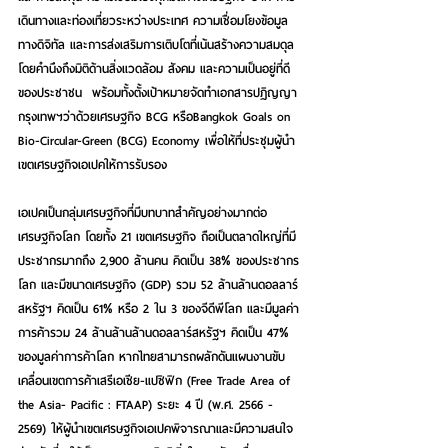
เดินทางและท่องเที่ยวระหว่างประเทศ ความเชื่อมโยงข้อมูล
ทางดิจิทัล และการส่งเสริมการเติบโตที่เน้นสร้างความสมดุล
โดยคำนึงถึงมิติด้านสิ่งแวดล้อม สังคม และความเป็นอยู่ที่ดี
ของประชาชน  พร้อมทั้งตั้งเป้าหมายจัดทำเอกสารปฏิญญา
กรุงเทพฯว่าด้วยเศรษฐกิจ BCG หรือBangkok Goals on 
Bio-Circular-Green (BCG) Economy เพื่อให้ที่ประชุมผู้นำ
เขตเศรษฐกิจเอเปคให้การรับรอง  
เอเปคเป็นกลุ่มเศรษฐกิจที่มีบทบาทสำคัญอย่างมากต่อ
เศรษฐกิจโลก โดยทั้ง 21 เขตเศรษฐกิจ ถือเป็นตลาดใหญ่ที่มี
ประชากรมากถึง 2,900 ล้านคน คิดเป็น 38% ของประชากร
โลก และมีขนาดเศรษฐกิจ (GDP) รวม 52 ล้านล้านดอลลาร์
สหรัฐฯ คิดเป็น 61% หรือ 2 ใน 3 ของจีดีพีโลก และมีมูลค่า
การค้ารวม 24 ล้านล้านล้านดอลลาร์สหรัฐฯ คิดเป็น 47% 
ของมูลค่าการค้าโลก หากไทยสามารถผลักดันแผนงานขับ
เคลื่อนเขตการค้าเสรีเอเชีย-แปซิฟิก (Free Trade Area of 
the Asia- Pacific : FTAAP) ระยะ 4 ปี (พ.ศ. 2566 - 
2569) ให้ผู้นำเขตเศรษฐกิจเอเปคพิจารณาและมีความสนใจ