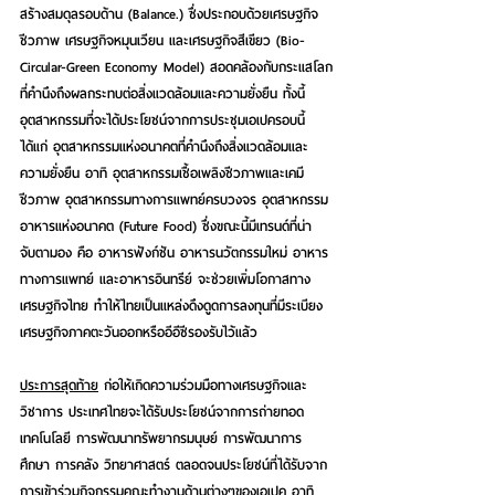
สร้างสมดุลรอบด้าน (Balance.) ซึ่งประกอบด้วยเศรษฐกิจ
ชีวภาพ เศรษฐกิจหมุนเวียน และเศรษฐกิจสีเขียว (Bio-
Circular-Green Economy Model) สอดคล้องกับกระแสโลก
ที่คำนึงถึงผลกระทบต่อสิ่งแวดล้อมและความยั่งยืน ทั้งนี้ 
อุตสาหกรรมที่จะได้ประโยชน์จากการประชุมเอเปครอบนี้ 
ได้แก่ อุตสาหกรรมแห่งอนาคตที่คำนึงถึงสิ่งแวดล้อมและ
ความยั่งยืน อาทิ อุตสาหกรรมเชื้อเพลิงชีวภาพและเคมี
ชีวภาพ อุตสาหกรรมทางการแพทย์ครบวงจร อุตสาหกรรม
อาหารแห่งอนาคต (Future Food) ซึ่งขณะนี้มีเทรนด์ที่น่า
จับตามอง คือ อาหารฟังก์ชัน อาหารนวัตกรรมใหม่ อาหาร
ทางการแพทย์ และอาหารอินทรีย์ จะช่วยเพิ่มโอกาสทาง
เศรษฐกิจไทย ทำให้ไทยเป็นแหล่งดึงดูดการลงทุนที่มีระเบียง
เศรษฐกิจภาคตะวันออกหรืออีอีซีรองรับไว้แล้ว  
ประการสุดท้าย
 ก่อให้เกิดความร่วมมือทางเศรษฐกิจและ
วิชาการ
 ประเทศไทยจะได้รับประโยชน์จากการถ่ายทอด
เทคโนโลยี การพัฒนาทรัพยากรมนุษย์ การพัฒนาการ
ศึกษา การคลัง วิทยาศาสตร์ ตลอดจนประโยชน์ที่ได้รับจาก
การเข้าร่วมกิจกรรมคณะทำงานด้านต่างๆของเอเปค อาทิ 