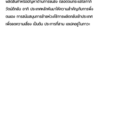
ผลิตสินค้าหรือปัญหาด้านการขนส่ง ตลอดจนกระแสโลกาภิ
วัตน์ตีกลับ อาทิ ประเทศหลักหันมาให้ความสำคัญกับการพึ่ง
ตนเอง การสนับสนุนการย้ายห่วงโซ่การผลิตกลับเข้าประเทศ
เพื่อลดความเสี่ยง เป็นต้น 
ประการที่สาม เอเปคอยู่ในภาวะ
ตึงเครียดอย่างที่ไม่เคยเกิดขึ้นมาก่อน
 ทั้งความขัดแย้งทาง
ภูมิรัฐศาสตร์ สถานการณ์ความไม่สงบระหว่างประเทศ ซึ่ง
ตรงนี้เอง จุดยืนของประเทศไทยต้องมั่นคง ไม่เอนเอียงและไม่
เลือกข้าง ท่ามกลางโลกแบ่งขั้วอำนาจ  
ท่ามกลางวิกฤตและความเปลี่ยนแปลงต่าง ๆ ที่เกิดขึ้นในโลก
และในภูมิภาค ความท้าทายในโลกยังทวีความรุนแรงและซับ
ซ้อนยิ่งขึ้น เกิดความเหลื่อมล้ำด้านการพัฒนา วิกฤตด้าน
อาหารและพลังงาน ภัยพิบัติจากการเปลี่ยนแปลงสภาพภูมิ
อากาศ และความขัดแย้งระหว่างประเทศ 
ประเทศไทยในฐานะ
เจ้าภาพการประชุมเอเปคครั้งนี้ จำเป็นต้องพร้อมรับมือ เร่ง
สร้างระบบความคุ้มครองทางเศรษฐกิจและสังคมที่ดี เร่ง
ฟื้นฟูเศรษฐกิจและการลงทุน แก้ไขกฎระเบียบให้ทันสมัย ให้
ความสำคัญกับสิ่งแวดล้อมและความยั่งยืน เสริมสร้างความ
เป็นหุ้นส่วนหรือการเป็นพันธมิตรเพื่อการพัฒนาในทุกระดับ  