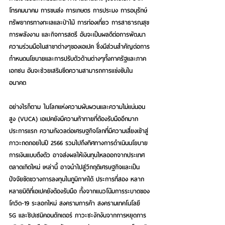
โทรคมนาคม การขนส่ง การเกษตร การประมง การอนุรักษ์
ทรัพยากรทางทะเลและป่าไม้ การท่องเที่ยว การสาธารณสุข 
การพลังงาน และกิจการสตรี อันจะเป็นผลดีต่อการพัฒนา
ความร่วมมือในสาขาต่างๆของเอเปค ซึ่งมีส่วนสำคัญต่อการ
กำหนดนโยบายและการปรับตัวด้านต่างๆทั้งภาครัฐและภาค
เอกชน อันจะช่วยเสริมขีดความสามารถการแข่งขันใน
อนาคต 
อย่างไรก็ตาม ในโลกแห่งความผันผวนและความไม่แน่นอน
สูง (VUCA) เอเปคยังมีความท้าทายที่ต้องรับมืออีกมาก 
ประการแรก ความกังวลต่อเศรษฐกิจโลกที่มีความเสี่ยงเข้าสู่
ภาวะถดถอยในปี 2566
 รวมไปถึงทิศทางการดำเนินนโยบาย
การเงินแบบตึงตัว อาจส่งผลให้เงินทุนไหลออกจากประเทศ
ตลาดเกิดใหม่ เหล่านี้ อาจนำไปสู่วิกฤติเศรษฐกิจและเป็น
ปัจจัยขัดขวางการลงทุนในภูมิภาคได้ 
ประการที่สอง หลาก
หลายมิติที่เอเปคยังต้องรับมือ
 ทั้งจากแนวโน้มการระบาดของ
โควิด-19 ระลอกใหม่ สงครามการค้า สงครามเทคโนโลยี 
5G และชิปเซมิคอนดักเตอร์ ภาวะชะงักงันจากการหยุดการ