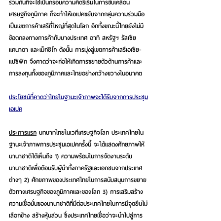
ร่วมกันที่จะใช้เป็นกรอบความคิดริเริ่มในการขับเคลื่อน
เศรษฐกิจภูมิภาค ก็จะทำให้เอเปคขยับจากกลุ่มความร่วมมือ
เป็นเขตการค้าเสรีที่ใหญ่ที่สุดในโลก อีกทั้งขณะนี้ไทยยังไม่มี
ข้อตกลงทางการค้ากับบางประเทศ อาทิ สหรัฐฯ รัสเซีย 
แคนาดา และเม็กซิโก ดังนั้น การมุ่งสู่เขตการค้าเสรีเอเชีย-
แปซิฟิก จึงคาดว่าจะก่อให้เกิดการขยายตัวด้านการค้าและ
การลงทุนทั้งของภูมิภาคและไทยอย่างกว้างขวางในอนาคต  
ประโยชน์ที่คาดว่าไทยในฐานะเจ้าภาพจะได้รับจากการประชุม
เอเปค
ประการแรก
 บทบาทไทยในเวทีเศรษฐกิจโลก
 ประเทศไทยใน
ฐานะเจ้าภาพการประชุมเอเปคครั้งนี้ จะได้แสดงศักยภาพให้
นานาชาติได้เห็นถึง 1) ความพร้อมในการจัดงานระดับ
นานาชาติเพื่อต้อนรับผู้นำทั้งภาครัฐและเอกชนจากประเทศ
ต่างๆ 2) ศักยภาพของประเทศไทยในการสนับสนุนการขยาย
ตัวทางเศรษฐกิจของภูมิภาคและของโลก 3) การเสริมสร้าง
ความเชื่อมั่นของนานาชาติที่มีต่อประเทศไทยในการมีจุดยืนไม่
เลือกข้าง สร้างหุ้นส่วน ซึ่งประเทศไทยเชื่อว่าจะนำไปสู่การ