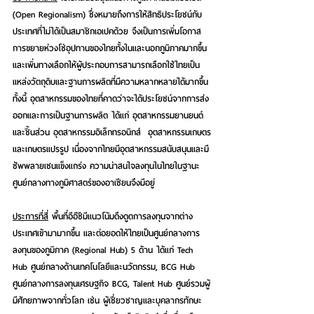
(Open Regionalism) ซึ่งหมายถึงการให้สิทธิประโยชน์กับ
ประเทศที่ไม่ได้เป็นสมาชิกเอเปคด้วย
 จึงเป็นการเพิ่มโอกาส
การขยายห่วงโซ่อุปทานของไทยทั้งในและนอกภูมิภาคมากขึ้น 
และเพิ่มทางเลือกให้ผู้ประกอบการสามารถเลือกใช้ไทยเป็น
แหล่งวัตถุดิบและฐานการผลิตที่มีความหลากหลายได้มากขึ้น 
ทั้งนี้ อุตสาหกรรมของไทยที่คาดว่าจะได้ประโยชน์จากการส่ง
ออกและการเป็นฐานการผลิต ได้แก่ อุตสาหกรรมยานยนต์
และชิ้นส่วน อุตสาหกรรมอิเล็กทรอนิกส์  อุตสาหกรรมเกษตร
และเกษตรแปรรูป เนื่องจากไทยมีอุตสาหกรรมสนับสนุนและมี
ซัพพลายเชนแข็งแกร่ง ความน่าสนใจลงทุนในไทยในฐานะ
ศูนย์กลางทางภูมิศาสตร์ของอาเซียนจึงมีอยู่  
ประการที่สี่
 พื้นที่อีอีซีมีแนวโน้มดึงดูดการลงทุนจากต่าง
ประเทศเข้ามามากขึ้น
 และต่อยอดให้ไทยเป็นศูนย์กลางการ
ลงทุนของภูมิภาค (Regional Hub) 5 ด้าน ได้แก่ 
Tech 
Hub
 ศูนย์กลางด้านเทคโนโลยีและนวัตกรรม, 
BCG Hub
ศูนย์กลางการลงทุนเศรษฐกิจ BCG, 
Talent Hub
 ศูนย์รวมผู้
มีศักยภาพจากทั่วโลก เช่น ผู้เชี่ยวชาญและบุคลากรทักษะ