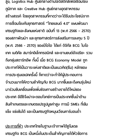
สูง, 
Logistics Hub
 ศูนย์กลางด้านโลจิสติกส์เพื่อเชื่อมโยง
ภูมิภาค และ 
Creative Hub
 ศูนย์กลางอุตสาหกรรม
สร้างสรรค์ โดยอุตสาหกรรมที่คาดว่าจะได้รับประโยชน์จาก
การเชื่อมโยงกับยุทธศาสตร์ “ไทยแลนด์ 4.0” แผนพัฒนา
เศรษฐกิจและสังคมแห่งชาติ ฉบับที่ 13 (พ.ศ 2566 – 2570) 
ของสภาพัฒน์ฯ และยุทธศาสตร์การส่งเสริมการลงทุน 5 ปี 
(พ.ศ. 2566 - 2570) ของบีโอไอ ได้แก่ ดิจิทัล BCG ไบโอ
เทค เมดิคัล สมาร์ทอิเล็กทรอนิกส์ และยานยนต์อัจฉริยะ รวม
ถึงกลุ่มสตาร์ทอัพ ทั้งนี้ เมื่อ BCG Economy Model ถูก
ประกาศให้เป็นวาระแห่งชาติและเป็นแนวคิด(ธีม) หลักของ
การประชุมเอเปคครั้งนี้ ก็คาดว่าจะทำให้ผู้ประกอบการ
จำนวนมากให้ความสำคัญกับ BCG มากขึ้นและดึงคนรุ่นใหม่
มาร่วมขับเคลื่อนเพื่อเพิ่มช่องทางสร้างรายได้ใหม่ของ
ประเทศ อีอีซีจึงน่าจะตอบโจทย์การเป็นประเทศชั้นนำด้าน
สินค้าเกษตรและเกษตรแปรรูปมูลค่าสูง การมี SMEs ที่เข้ม
แข็ง แข่งขันได้ และเป็นเศรษฐกิจหมุนเวียนคาร์บอนต่ำ  
ประการที่ห้า
 ประเทศไทยในฐานะเจ้าภาพได้ชูโมเดล
เศรษฐกิจ BCG
 เป็นหนึ่งในประเด็นสำคัญภายใต้หัวข้อการ