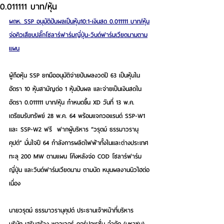
0.011111 บาท/หุ้น
ผถห. SSP อนุมัติปันผลเป็นหุ้น10:1-เงินสด 0.011111 บาท/หุ้น
จ่อคิวเสียบปลั๊กโซลาร์ฟาร์มญี่ปุ่น-วินด์ฟาร์มเวียดนามตาม
แผน
ผู้ถือหุ้น SSP ยกมืออนุมัติจ่ายปันผลงวดปี 63 เป็นหุ้นใน
อัตรา 10 หุ้นสามัญต่อ 1 หุ้นปันผล และจ่ายเป็นเงินสดใน
อัตรา 0.011111 บาท/หุ้น กำหนดขึ้น XD วันที่ 13 พ.ค. 
เตรียมรับทรัพย์ 28 พ.ค. 64 พร้อมแจกวอแรนต์ SSP-W1 
และ SSP-W2 ฟรี  ฟากผู้บริหาร “วรุตม์ ธรรมาวรานุ
คุปต์” มั่นใจปี 64 กำลังการผลิตไฟฟ้าทั้งในและต่างประเทศ
ทะลุ 200 MW ตามแผน โค้งหลังจ่อ COD โซลาร์ฟาร์ม
ญี่ปุ่น และวินด์ฟาร์มเวียดนาม ตามนัด หนุนผลงานนิวไฮต่อ
เนื่อง
นายวรุตม์ ธรรมาวรานุคุปต์ ประธานเจ้าหน้าที่บริหาร 
บริษัท เสริมสร้าง พาวเวอร์ คอร์ปอเรชั่น จำกัด (มหาชน) 