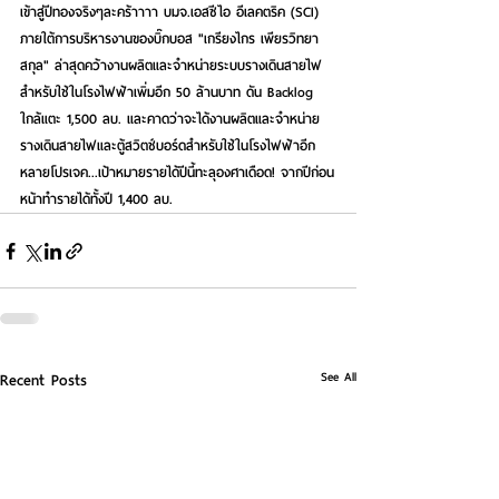
เข้าสู่ปีทองจริงๆละคร้าาาา 
บมจ.เอสซีไอ อีเลคตริค (SCI)
ภายใต้การบริหารงานของบิ๊กบอส 
"เกรียงไกร เพียรวิทยา
สกุล" 
ล่าสุดคว้างานผลิตและจำหน่ายระบบรางเดินสายไฟ
สำหรับใช้ในโรงไฟฟ้าเพิ่มอีก 50 ล้านบาท ดัน Backlog 
ใกล้แตะ 1,500 ลบ. และคาดว่าจะได้งานผลิตและจำหน่าย
รางเดินสายไฟและตู้สวิตช์บอร์ดสำหรับใช้ในโรงไฟฟ้าอีก
หลายโปรเจค...เป้าหมายรายได้ปีนี้ทะลุองศาเดือด! จากปีก่อน
หน้าทำรายได้ทั้งปี 1,400 ลบ.
See All
Recent Posts