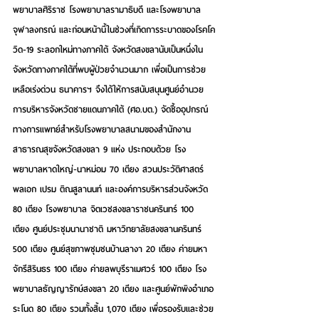
พยาบาลศิริราช โรงพยาบาลรามาธิบดี และโรงพยาบาล
จุฬาลงกรณ์ และก่อนหน้านี้ในช่วงที่เกิดการระบาดของโรคโค
วิด-19 ระลอกใหม่ทางภาคใต้ จังหวัดสงขลานับเป็นหนึ่งใน
จังหวัดทางภาคใต้ที่พบผู้ป่วยจำนวนมาก เพื่อเป็นการช่วย
เหลือเร่งด่วน ธนาคารฯ จึงได้ให้การสนับสนุน
ศูนย์อำนวย
การบริหารจังหวัดชายแดนภาคใต้ (ศอ.บต.) จัดซื้ออุปกรณ์
ทางการแพทย์สำหรับโรงพยาบาลสนามของสำนักงาน
สาธารณสุขจังหวัดสงขลา 9 แห่ง ประกอบด้วย โรง
พยาบาลหาดใหญ่-นาหม่อม 70 เตียง สวนประวัติศาสตร์ 
พลเอก เปรม ติณสูลานนท์ และองค์การบริหารส่วนจังหวัด 
80 เตียง โรงพยาบาล จิตเวชสงขลาราชนครินทร์ 100 
เตียง ศูนย์ประชุมนานาชาติ มหาวิทยาลัยสงขลานครินทร์ 
500 เตียง ศูนย์สุขภาพชุมชนบ้านลางา 20 เตียง ค่ายมหา
จักรีสิรินธร 100 เตียง ค่ายลพบุรีราเมศวร์ 100 เตียง โรง
พยาบาลธัญญารักษ์สงขลา 20 เตียง และศูนย์พักพิงอำเภอ
ระโนด 80 เตียง รวมทั้งสิ้น 1,070 เตียง เพื่อรองรับและช่วย