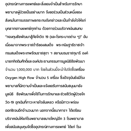
อุปกรณ์ทางการแพทย์และสิ่งของจำเป็นสำหรับการรักษา
พยาบาลผู้ป่วยเป็นอย่างมาก
 จึงขอร่วมเป็นส่วนหนึ่งของ
สังคมในการบรรเทาผลกระทบดังกล่าวและเป็นกำลังใจให้แก่
บุคลากรทางแพทย์ทุกท่าน ด้วยการร่วมบริจาคเงิน
สมทบ 
“กองทุนชัยพัฒนาสู้ภัยโควิด 19 (และโรคระบาดต่าง ๆ)” อัน
เนื่องมาจากพระราชดำริของสมเด็จ  
พระกนิษฐาธิราชเจ้า 
กรมสมเด็จพระเทพรัตนราชสุดา ฯ สยามบรมราชกุมารี องค์
นายกกิตติมศักดิ์และองค์ประธานกรรมการมูลนิธิชัยพัฒนา 
จำนวน 1,000,000 บาท โดยในส่วนนี้จะนำไปจัดซื้อ
เครื่อง 
Oxygen High Flow จำนวน 5 เครื่อง ซึ่งปัจจุบันยังมีโรง
พยาบาลที่มีความจำเป็นและแจ้งขอรับการสนับสนุนมายัง
มูลนิธิ  ชัยพัฒนาเพื่อใช้ในการรักษาและช่วยชีวิตผู้ป่วยโค
วิด-19 ฉุกเฉินที่ภาวะหายใจล้มเหลว หรือมีภาวะพร่อง
ออกซิเจนอีกจำนวนมาก 
นอกจากนี้ธนาคารฯ ได้เตรียม
บริจาคเงินให้แก่โรงพยาบาลขนาดใหญ่อีก 3 โรงพยาบาล 
เพื่อสนับสนุนทุนจัดซื้ออุปกรณ์ทางการแพทย์ ได้แก่ โรง