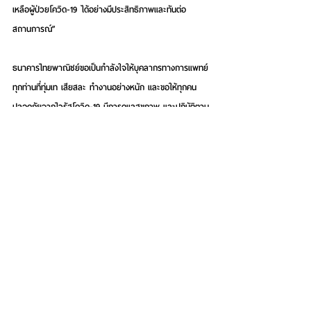
เหลือผู้ป่วยโควิด-19 ได้อย่างมีประสิทธิภาพและทันต่อ
สถานการณ์
”
ธนาคารไทยพาณิชย์ขอเป็นกำลังใจให้บุคลากรทางการแพทย์
ทุกท่านที่ทุ่มเท เสียสละ ทำงานอย่างหนัก และขอให้ทุกคน
ปลอดภัยจากไวรัสโควิด-19 มีการดูแลสุขภาพ และปฏิบัติตาม
มาตรการของรัฐบาลอย่างเคร่งครัด ซึ่งจะเป็นส่วนสำคัญที่จะ
ช่วยให้ประเทศผ่านพ้นวิกฤตโควิด-19 ได้โดยเร็ว
See All
Recent Posts