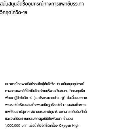
สนับสนุนจัดซื้ออุปกรณ์ทางการแพทย์บรรเทา
วิกฤตโควิด-19
ธนาคารไทยพาณิชย์รวมใจสู้ภัยโควิด-19 
สนับสนุนอุปกรณ์
ทางการแพทย์ที่จำเป็นโดย
ร่วมบริจาคเงินสมทบ “กองทุนชัย
พัฒนาสู้ภัยโควิด 19 (และโรคระบาดต่าง ๆ)” อันเนื่องมาจาก
พระราชดำริของสมเด็จ
พระกนิษฐาธิราชเจ้า กรมสมเด็จพระ
เทพรัตนราชสุดาฯ สยามบรมราชกุมารี องค์นายกกิตติมศักดิ์
และองค์ประธานกรรมการมูลนิธิชัยพัฒนา 
จำนวน 
1,000,000 บาท เพื่อนำไปจัดซื้อ
เครื่อง Oxygen High 