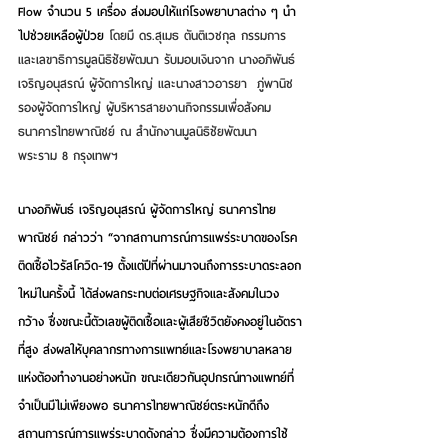
Flow จำนวน 5 เครื่อง 
ส่งมอบให้แก่โรงพยาบาลต่าง ๆ 
นำ
ไปช่วยเหลือผู้ป่วย
 โดยมี
 ดร.สุเมธ ตันติเวชกุล
 กรรมการ
และเลขาธิการมูลนิธิชัยพัฒนา รับมอบเงินจาก
 นางอภิพันธ์ 
เจริญอนุสรณ์
 ผู้จัดการใหญ่ และ
นางสาวอารยา  ภู่พานิช
รองผู้จัดการใหญ่ ผู้บริหารสายงานกิจกรรมเพื่อสังคม 
ธนาคารไทยพาณิชย์ ณ สำนักงานมูลนิธิชัยพัฒนา 
พระราม 8 กรุงเทพฯ
นางอภิพันธ์ เจริญอนุสรณ์ ผู้จัดการใหญ่ ธนาคารไทย
พาณิชย์ 
กล่าวว่า “
จากสถานการณ์การแพร่ระบาดของโรค
ติดเชื้อไวรัสโควิด-19 ตั้งแต่ปีที่ผ่านมาจนถึงการระบาดระลอก
ใหม่ในครั้งนี้ ได้ส่งผลกระทบต่อเศรษฐกิจและสังคมในวง
กว้าง ซึ่งขณะนี้ตัวเลขผู้ติดเชื้อและผู้เสียชีวิตยังคงอยู่ในอัตรา
ที่สูง ส่งผลให้บุคลากรทางการแพทย์และโรงพยาบาลหลาย
แห่งต้องทำงานอย่างหนัก ขณะเดียวกันอุปกรณ์ทางแพทย์ที่
จำเป็นมีไม่เพียงพอ ธนาคารไทยพาณิชย์
ตระหนักดีถึง
สถานการณ์การแพร่ระบาดดังกล่าว ซึ่งมีความต้องการใช้