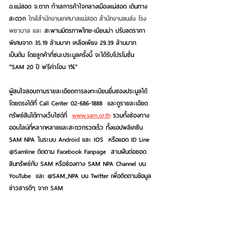
อ.แม่สอด จ.ตาก ทำเลการค้าใจกลางเมืองแม่สอด เดินทาง
สะดวก 
ใกล้สำนักงานเทศบาลแม่สอด สำนักงานขนส่ง โรง
พยาบาล และ
 สะพานมิตรภาพไทย-เมียนม่า ปรับลดราคา
พิเศษจาก 35.19 ล้านบาท เหลือเพียง 29.39 ล้านบาท 
เป็นต้น โดยลูกค้าที่ชนะประมูลครั้งนี้ จะได้รับโปรโมชั่น 
“
SAM 20 ปี ฟรีค่าโอน 1%”
ผู้สนใจสอบถามรายละเอียดการลงทะเบียนยื่นซองประมูลได้
โดยตรงได้ที่ Call Center 02-686-1888  และดูรายละเอียด
ทรัพย์สินได้ทางเว็บไซต์ที่  
www.sam.or.th
 รวมทั้งช่องทาง
ออนไลน์ที่หลากหลายและสะดวกรวดเร็ว ทั้งแอปพลิเคชัน 
SAM NPA ในระบบ Android และ IOS  หรือแอด ID Line 
@Samline ติดตาม Facebook Fanpage  สานฝันต่อยอด
สินทรัพย์กับ SAM หรือช่องทาง SAM NPA Channel บน 
YouTube  และ @SAM_NPA บน Twitter เพื่อติดตามข้อมูล
ข่าวสารดีๆ จาก SAM   