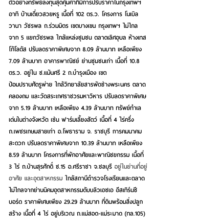
ตัวอย่างทรัพย์ลงทุนสุดคุ้มค่าที่มีการปรับราคาในกรุงเทพฯ 
อาทิ 
บ้านเดี่ยวสวยหรู เนื้อที่ 102 ตร.ว.
 โครงการ โนเบิล 
วานา วัชรพล ถ.ร่วมมิตร เขตบางเขน กรุงเทพฯ ไม่ไกล
จาก 5 แยกวัชรพล ใกล้แหล่งชุมชน ตลาดเลิศอุบล ห้างเทส
โก้โลตัส ปรับลดราคาพิเศษจาก 8.09 ล้านบาท เหลือเพียง 
7.09 ล้านบาท 
อาคารพาณิชย์ ย่านชุมชนเก่า เนื้อที่ 10.8 
ตร.ว.
 อยู่ใน ซ.แม้นศรี 2 ถ.บำรุงเมือง เขต
ป้อมปราบศัตรูพ่าย ใกล้วิทยาลัยสารพัดช่างพระนคร ตลาด
คลองถม และวัดสระเกศราชวรมหาวิหาร ปรับลดราคาพิเศษ
จาก 5.19 ล้านบาท เหลือเพียง 4.39 ล้านบาท ทรัพย์ทำเล
เด่นในต่างจังหวัด เช่น 
ฟาร์มเลี้ยงสัตว์ เนื้อที่
4
ไร่ครึ่ง
ถ.เพชรเกษมสายเก่า อ.โพธาราม จ. ราชบุรี การคมนาคม
สะดวก ปรับลดราคาพิเศษจาก 10.39 ล้านบาท เหลือเพียง 
8.59 ล้านบาท 
โครงการที่พักอาศัยและพาณิชยกรรม เนื้อที่
3
ไร่
 ถ.บ้านสุรศักดิ์ ซ.15 อ.ศรีราชา จ.ชลบุรี 
อยู่ในย่านที่อยู่
อาศัย และอุตสาหกรรม
 ใกล้สถานีตำรวจโรงเรียนและตลาด 
ไม่ไกลจากย่านนิคมอุตสาหกรรมดับบลิวเอชเอ อีสเทิร์นซี
บอร์ด ราคาพิเศษเพียง 29.29 ล้านบาท 
ที่ดินพร้อมสิ่งปลูก
สร้าง เนื้อที่
4
ไร่
 อยู่บริเวณ ถ.แม่สอด-แม่ระมาด (ทล.105) 