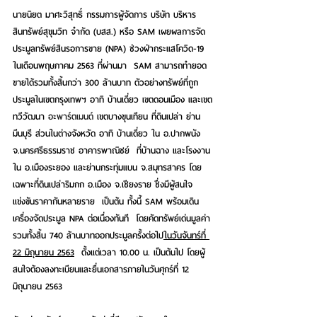
นายนิยต มาศะวิสุทธิ์ กรรมการผู้จัดการ บริษัท บริหาร
สินทรัพย์สุขุมวิท จำกัด (บสส.) หรือ SAM
 เผยผลการจัด
ประมูลทรัพย์สินรอการขาย (NPA) ช่วงฝ่ากระแสโควิด-19 
ในเดือนพฤษภาคม 2563 ที่ผ่านมา  SAM 
สามารถทำยอด
ขายได้รวมทั้งสิ้นกว่า 300 ล้านบาท
 ตัวอย่างทรัพย์ที่ถูก
ประมูลในเขตกรุงเทพฯ อาทิ บ้านเดี่ยว เขตดอนเมือง และเขต
ทวีวัฒนา 
อะพาร์ตเมนต์
 เขตบางขุนเทียน ที่ดินเปล่า ย่าน
มีนบุรี ส่วนในต่างจังหวัด อาทิ บ้านเดี่ยว ใน อ.ปากพนัง 
จ.นครศรีธรรมราช อาคารพาณิชย์  ที่บ้านฉาง และโรงงาน 
ใน อ.เมืองระยอง และย่านกระทุ่มแบน จ.สมุทรสาคร โดย
เฉพาะที่ดินเปล่าริมกก อ.เมือง จ.เชียงราย ซึ่งมีผู้สนใจ
แข่งขันราคากันหลายราย  เป็นต้น ทั้งนี้ SAM พร้อมเดิน
เครื่องจัดประมูล NPA ต่อเนื่องทันที  โดยคัดทรัพย์เด่นมูลค่า
รวมทั้งสิ้น 740 ล้านบาทออกประมูลครั้งต่อไป
ในวันจันทร์ที่ 
22 มิถุนายน 2563
ตั้งแต่เวลา 10.00 น. เป็นต้นไป โดยผู้
สนใจต้องลงทะเบียนและยื่นเอกสารภายในวันศุกร์ที่ 12 
มิถุนายน 2563