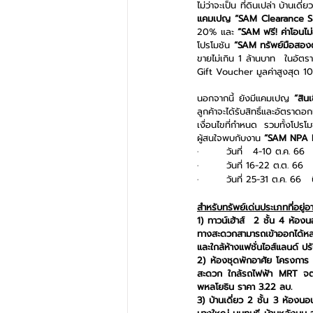
แคมเปญ “SAM Clearance S
20% และ
 “SAM ฟรี! ค่าโอนไม่อ
โปรโมชัน
 “SAM ทรัพย์มือสอง
ขายไม่เกิน 1 ล้านบาท  ในอัต
Gift Voucher มูลค่าสูงสุด 
นอกจากนี้ ยังมีแคมเปญ 
“สิน
ลูกค้าจะได้รับสิทธิ์และอัตรา
เงื่อนไขที่กำหนด  รวมทั้งโปรโม
ผู้สนใจพบกับงาน 
“SAM NPA 
·        วันที่   4-10 ต.ค. 66 
·        วันที่ 16-22 ต.ต. 66  
·        วันที่ 25-31 ต.ค. 66   
สำหรับทรัพย์เด่นประเภทที่อยู่อ
1) ทาวน์เฮ้าส์  2 ชั้น 4 ห้อ
ทางสะดวกสามารถเข้าออกได้หลาย
และใกล้ห้างแฟชั่นไอส์แลนด์ 
2) ห้องชุดพักอาศัย โครงการ ย
สะดวก ใกล้รถไฟฟ้า MRT จตุ
พหลโยธิน ราคา 3.22 ลบ.
3) บ้านเดี่ยว 2 ชั้น 3 ห้องน