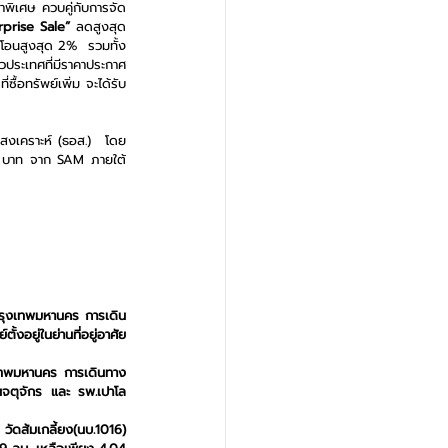
ไม่ว่าจะเป็น ที่ดินเปล่า บ้านเดี่ยว บ้านแฝด อาคารพาณิชย์ ทาวเฮาส์  ห้องชุดพักอาศัย มานำเสนอขายให้กับผู้สนใจราคาพิเศษ ควบคู่กับการจัด 
prise Sale” 
ลดสูงสุด 
รโอนสูงสุด 2%  รวมทั้ง
ั่วประเทศที่มีราคาประกาศ
ื้อทรัพย์เพิ่ม จะได้รับ 
สงเคราะห์ (ธอส.)  โดย
000 บาท จาก SAM ภายใต้
 กรุงเทพมหานคร การเดิน
อยู่ในย่านที่อยู่อาศัย
ุงเทพมหานคร การเดินทาง
ตุจักร และ รพ.เปาโล 
ัดส้มเกลี้ยง(นบ.1016) 