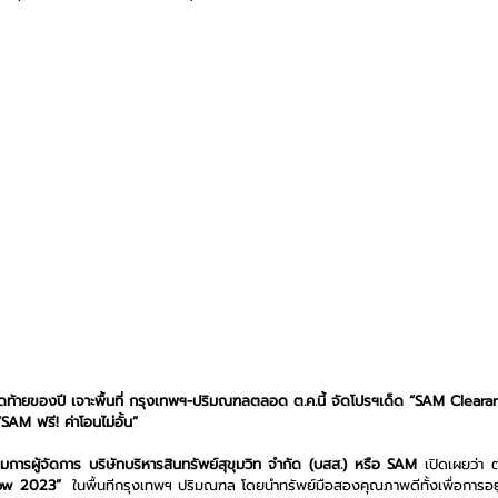
ุดท้ายของปี
 เจาะพื้นที่ กรุงเทพฯ-ปริมณฑลตลอด ต.ค.นี้ จัดโปรฯเด็ด “SAM Clea
M ฟรี! ค่าโอนไม่อั้น”
ารผู้จัดการ บริษัทบริหารสินทรัพย์สุขุมวิท จำกัด (บสส.) หรือ SAM 
เปิดเผยว่า 
ow 2023” 
 ในพื้นทีกรุงเทพฯ ปริมณฑล โดยนำทรัพย์มือสองคุณภาพดีทั้งเพื่อการอยู่