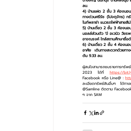
บางใหญ่ นนทบุรี บ้านหลังมุม อ
ลบ.
4) บ้านแฝด 2 ชั้น 3 ห้องนอน
ทางด่วนศรีรัช (ไปจตุจักร) ทรั
ไนท์พลาซ่า แนวรถไฟฟ้าสายสีม
5) บ้านเดี่ยว 2 ชั้น 3 ห้องน
มอลล์ส่วนตัว 'บี อเวนิว วัชรพล
อาจณรงค์ ใกล้สถานศึกษาชื่อด
6) บ้านเดี่ยว 2 ชั้น 4 ห้องนอ
อาศัย  เดินทางสะดวกด้วยทางด
ต้น 9.33 ลบ.
ผู้สนใจสามารถชมรายการทรัพย
2023  ได้ที่  
https://bit
Facebook หรือ Line@ : 
ht
ละเอียดทรัพย์สินอื่นๆ ได้ทาง
@Samline ติดตาม Facebook 
ๆ จาก SAM