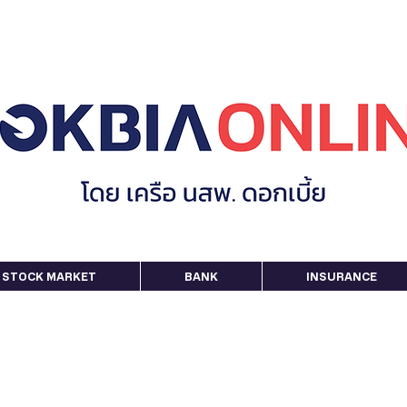
STOCK MARKET
BANK
INSURANCE