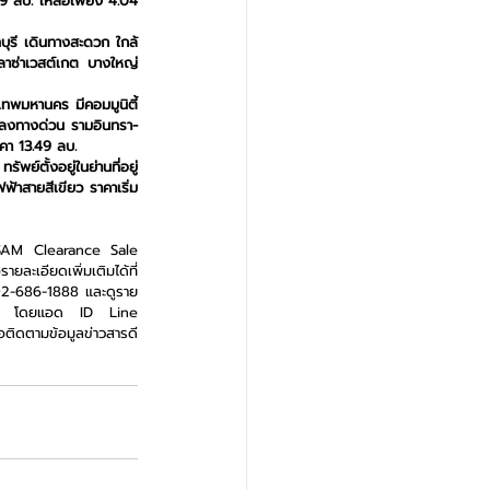
49 ลบ. เหลือเพียง 4.04 
ุรี เดินทางสะดวก ใกล้
ลพลาซ่าเวสต์เกต บางใหญ่
เทพมหานคร มีคอมมูนิตี้
ึ้นลงทางด่วน รามอินทรา-
คา 13.49 ลบ.
ย์ตั้งอยู่ในย่านที่อยู่
าสายสีเขียว ราคาเริ่ม
SAM Clearance Sale 
ยละเอียดเพิ่มเติมได้ที่ 
 02-686-1888 และดูราย
ร็ว โดยแอด ID Line 
ดตามข้อมูลข่าวสารดี 