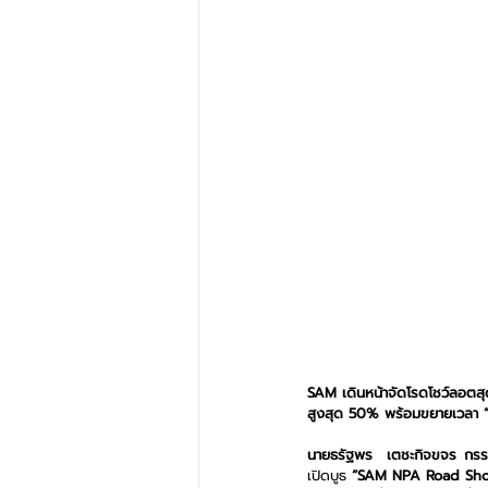
SAM 
เดินหน้าจัดโรดโชว์ลอตส
สูงสุด 50% พร้อมขยายเวลา “SA
นายธรัฐพร  เตชะกิจขจร กรรมก
เปิดบูธ 
“SAM NPA Road Sh