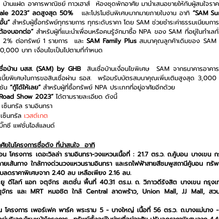
ale 2023” ลดสูงสุด 50% 
และโปรโมชันพิเศษมากมายภายในงาน
อาทิ 
“SAM Sur
ั้น”
 สำหรับผู้ซื้อทรัพย์ทุกรายการ ทุกระดับราคา โดย SAM ช่วยชำระค่าธรรมเนียมกา
ต้องบอกต่อ” 
สำหรับผู้ที่แนะนำเพื่อนหรือคนรู้จักมาซื้อ NPA ของ SAM ที่อยู่ในทำเลท
รา 2% ต่อทรัพย์ 1 รายการ  และ 
SAM Family Plus
 สมนาคุณลูกค้าเดิมของ SAM ที่ซ
100,000 บาท 
เงื่อนไขเป็นไปตามที่กำหนด
เชื่อบ้าน บสส. (SAM) by GHB
  สินเชื่อบ้านเงื่อนไขพิเศษ  SAM จากธนาคารอาคาร
ดอกเบี้ยพิเศษในการขอสินเชื่อผ่าน ธอส.  พร้อมรับบัตรสมนาคุณเพิ่มเติมสูงสุด 3,
ชัน
 “กู้ได้ให้เลย”
 สำหรับผู้ที่ซื้อทรัพย์ NPA ประเภทที่อยู่อาศัยอีกด้วย
Road Show 2023” 
ได้ตามรายละเอียด ดังนี้
  เซ็นทรัล รามอินทรา 
 เซ็นทรัล 
เวสต์เกต
บิ๊กซี แฟชั่นไอส์แลนด์
าศัยในโครงการชื่อดัง ที่น่าสนใจ  อาทิ
งนอน โครงการ เดอะวิลล่า รามอินทรา-วงแหวนเนื้อที่ : 21.7 ตร.ว. ถ.คู้บอน บางเขน
เส้นทาง ใกล้ทางด่วนวงแหวนรามอินทรา และรถไฟฟ้าสายสีชมพูสถานีคู้บอน ทรัพย์ตั้ง
ปรับลดราคาพิเศษจาก 2.40 ลบ เหลือเพียง 2.16 ลบ.
ู ดีไลท์ แอท จตุจักร สเตชั่น พื้นที่ 40.31 ตร.ม. ถ. วิภาวดีรังสิต บางเขน กร
จักร และ MRT หมอชิต ใกล้ Central ลาดพร้าว, Union Mall, JJ Mall, สวนจ
อน โครงการ เพอร์เฟค พาร์ค พระราม 5 - บางใหญ่ เนื้อที่ 56 ตร.ว. ถ.บางแม่นาง - ว