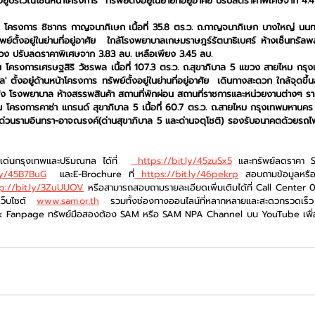
ยู่บริเวณโซนหน้าโครงการ  ทรัพย์ตั้งอยู่ในย่ายที่อยู่อาศัย ปรับลดราคาพิเศษจาก 4.
 โครงการ ชิชากร กาญจนาภิเษก เนื้อที่ 35.8 ตร.ว. ถ.กาญจนาภิเษก บางใหญ่ นนทบ
พย์ตั้งอยู่ในย่านที่อยู่อาศัย  ใกล้โรงพยาบาลเกษมราษฎร์รัตนาธิเบศร์ ห้างเซ็นทรั
่วง ปรับลดราคาพิเศษจาก 3.83 ลบ. เหลือเพียง 3.45 ลบ.
อน โครงการเศรษฐสิริ วัชรพล เนื้อที่ 107.3 ตร.ว. ถ.สุขาภิบาล 5 แขวง สายไหม กรุง
' ตั้งอยู่ด้านหน้าโครงการ ทรัพย์ตั้งอยู่ในย่านที่อยู่อาศัย  เดินทางสะดวก ใกล้จุดข
ัง โรงพยาบาล ห้างสรรพสินค้า สถานที่พักผ่อน สถานที่ราชการและหน่วยงานต่างๆ รา
น โครงการคาซ่า แกรนด์ สุขาภิบาล 5 เนื้อที่ 60.7 ตร.ว. ถ.สายไหม กรุงเทพมหานคร ทรัพ
่วนรามอินทรา-อาจณรงค์(ด่านสุขาภิบาล 5 และด่านจตุโชติ) รองรับอนาคตด้วยรถไฟฟ้
์เด่นกรุงเทพและปริมณฑล ได้ที่  
 https://bit.ly/45zuSx5
 และทรัพย์ลดราคา 
.ly/45B7BuG
  และE-Brochure ที่
 https://bit.ly/46pekrp
 สอบถามข้อมูลหรือรา
tp://bit.ly/3ZuUUOV
 หรือสามารถสอบถามรายละเอียดเพิ่มเติมได้ที่ Call Center
เว็บไซต์ 
www.sam.or.th
 รวมทั้งช่องทางออนไลน์ที่หลากหลายและสะดวกรวดเ
Fanpage ทรัพย์มือสองต้อง SAM หรือ SAM NPA Channel บน YouTube เพื่อติ