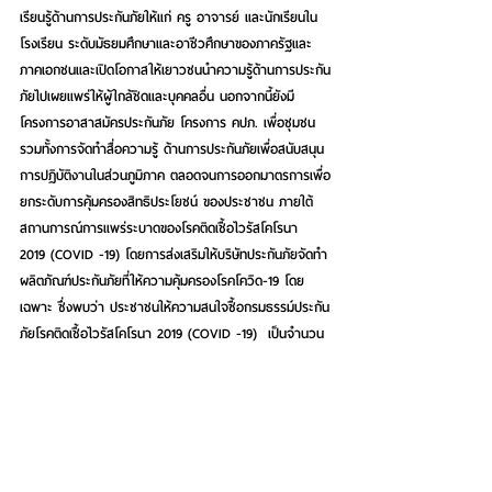
เรียนรู้ด้านการประกันภัยให้แก่ ครู อาจารย์ และนักเรียนใน
โรงเรียน ระดับมัธยมศึกษาและอาชีวศึกษาของภาครัฐและ
ภาคเอกชนและเปิดโอกาสให้เยาวชนนำความรู้ด้านการประกัน
ภัยไปเผยแพร่ให้ผู้ใกล้ชิดและบุคคลอื่น นอกจากนี้ยังมี
โครงการอาสาสมัครประกันภัย โครงการ คปภ. เพื่อชุมชน 
รวมทั้งการจัดทำสื่อความรู้ ด้านการประกันภัยเพื่อสนับสนุน
การปฏิบัติงานในส่วนภูมิภาค ตลอดจนการออกมาตรการเพื่อ
ยกระดับการคุ้มครองสิทธิประโยชน์ ของประชาชน ภายใต้
สถานการณ์การแพร่ระบาดของโรคติดเชื้อไวรัสโคโรนา 
2019 (COVID -19) โดยการส่งเสริมให้บริษัทประกันภัยจัดทำ
ผลิตภัณฑ์ประกันภัยที่ให้ความคุ้มครองโรคโควิด-19 โดย
เฉพาะ ซึ่งพบว่า ประชาชนให้ความสนใจซื้อกรมธรรม์ประกัน
ภัยโรคติดเชื้อไวรัสโคโรนา 2019 (COVID -19)  เป็นจำนวน
มาก โดยข้อมูล ณ ปัจจุบัน มีจำนวนกรมธรรม์ประกันภัยที่ได้
จำหน่ายไปแล้ว 9,262,370 ฉบับ เบี้ยประกันภัยโดยประมาณ 
4,120,897,515 บาท รวมทั้งได้แต่งตั้งคณะทำงานเฉพาะกิจฯ 
ทำหน้าที่ในการกำหนดมาตรการคุ้มครองผู้บริโภค ติดตาม
ตรวจสอบ ประสานงาน และแก้ไขปัญหาที่อาจเกิดขึ้นตาม
สัญญาประกันภัย รวมถึงกำหนดมาตรการในการคุ้มครอง