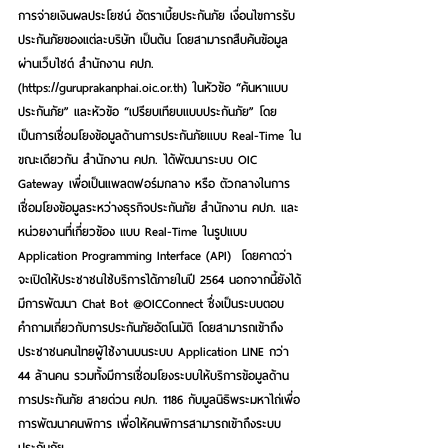
การจ่ายเงินผลประโยชน์ อัตราเบี้ยประกันภัย เงื่อนไขการรับ
ประกันภัยของแต่ละบริษัท เป็นต้น โดยสามารถสืบค้นข้อมูล
ผ่านเว็บไซต์ สำนักงาน คปภ. 
(https://guruprakanphai.oic.or.th) ในหัวข้อ “ค้นหาแบบ
ประกันภัย” และหัวข้อ “เปรียบเทียบแบบประกันภัย” โดย
เป็นการเชื่อมโยงข้อมูลด้านการประกันภัยแบบ Real-Time ใน
ขณะเดียวกัน สำนักงาน คปภ. ได้พัฒนาระบบ OIC 
Gateway เพื่อเป็นแพลตฟอร์มกลาง หรือ ตัวกลางในการ
เชื่อมโยงข้อมูลระหว่างธุรกิจประกันภัย สำนักงาน คปภ. และ
หน่วยงานที่เกี่ยวข้อง แบบ Real-Time ในรูปแบบ 
Application Programming Interface (API)  โดยคาดว่า
จะเปิดให้ประชาชนใช้บริการได้ภายในปี 2564 นอกจากนี้ยังได้
มีการพัฒนา Chat Bot @OICConnect ซึ่งเป็นระบบตอบ
คำถามเกี่ยวกับการประกันภัยอัตโนมัติ โดยสามารถเข้าถึง
ประชาชนคนไทยผู้ใช้งานบนระบบ Application LINE กว่า 
44 ล้านคน รวมทั้งมีการเชื่อมโยงระบบให้บริการข้อมูลด้าน
การประกันภัย สายด่วน คปภ. 1186 กับมูลนิธิพระมหาไถ่เพื่อ
การพัฒนาคนพิการ เพื่อให้คนพิการสามารถเข้าถึงระบบ
ประกันภัย