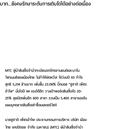
บาท...ยังคงรักษาระดับการเติบโตได้อย่างต่อเนื่อง
MTC ผู้นำสินเชื่อจำนำทะเบียนรถจักรยานยนต์และนาโน
ไฟแนนซ์ของเมืองไทย ไม่ทำให้ผิดหวัง! โชว์งบปี 63 กำไร
สุทธิ 5,214 ล้านบาท เพิ่มขึ้น 23.06% บิ๊กบอส "ชูชาติ เพ็ชร
อำไพ" มั่นใจปี 64 แรงได้อีก วางเป้าพอร์ตสินเชื่อโต 20-
25% ลุยเปิดเพิ่มอีก 600 สาขา รวมเป็น 5,400 สาขารองรับ
แผนบุกตลาดสินเชื่อเช่าซื้อมอเตอร์ไซค์
นายชูชาติ เพ็ชรอำไพ ประธานกรรมการบริหาร บริษัท เมือง
ไทย แคปปิตอล จำกัด (มหาชน) (MTC) ผู้นำสินเชื่อจำนำ