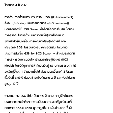
ไตรมาส 4 ปี 2566
ทางด้านการดำเนินงานตามกรอบ ESG ((E-Environment) 
สังคม (S-Social) และธรรมาภิบาล (G-Governance)) 
นอกจากการใช้ ESG Score เพื่อคัดเลือกการรับสินเชื่อของ
ภาคธุรกิจ ในการดำเนินการตามที่รัฐบาลได้กำหนด
ยุทธศาสตร์ขับเคลื่อนการพัฒนาเศรษฐกิจด้วยโมเดล
เศรษฐกิจ BCG ในส่วนของธนาคารออมสิน ได้เปิดตัว 
โครงการสินเชื่อ GSB for BCG Economy สำหรับธุรกิจที่มี
การบริหารจัดการตอบโจทย์โมเดลเศรษฐกิจใหม่ (BCG 
Model) โดยนิติบุคคลไม่จำกัดวงเงินกู้ และบุคคลธรรมดา ให้
วงเงินกู้ตั้งแต่ 1 ล้านบาทขึ้นไป อัตราดอกเบี้ยคงที่ 2 ปีแรก 
เริ่มต้นที่ 3.99% ปลอดชำระเงินต้นนาน 2 ปี และผ่อนได้นาน
สูงสุด 10 ปี
ตามแนวทาง ESG 
วิทัย รัตนากร
 มีความภาคภูมิใจในการ
ประกาศความสำเร็จจากการเป็นธนาคารของรัฐแห่งแรกที่
ออกขาย Social Bond มูลค่าสูงถึง 1 หมื่นล้านบาท ซึ่งมี