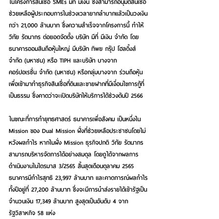
ในโครงการสินเชื่อ SMEs มีที่ มีเงิน ซึ่งสามารถอนุมัติสินเชื่อ
ช่วยเหลือผู้ประกอบการในช่วงเวลายากลำบากแล้วเป็นวงเงิน
กว่า 21,000 ล้านบาท ซึ่งความสำเร็จจากโครงการนี้ ทำให้ 
วิทัย รัตนากร ต่อยอดจัดตั้ง บริษัท มีที่ มีเงิน จำกัด โดย
ธนาคารออมสินถือหุ้นใหญ่ มีบริษัท ทิพย กรุ๊ป โฮลดิ้งส์ 
จำกัด (มหาชน) หรือ TIPH และบริษัท บางจาก 
คอร์ปอเรชั่น จำกัด (มหาชน) หรือกลุ่มบางจาก ร่วมถือหุ้น 
เพื่อเข้ามาทำธุรกิจสินเชื่อที่ดินและขายฝากที่มีเงื่อนไขการกู้ที่
เป็นธรรม ซึ่งคาดว่าจะเปิดบริษัทให้บริการได้ช่วงต้นปี 2566
ในขณะที่การทำยุทธศาสตร์ ธนาคารเพื่อสังคม เป็นหนึ่งใน 
Mission ของ Dual Mission ฝั่งที่ช่วยเหลือประชาชนโดยไม่
หวังผลกำไร หากในฝั่ง Mission ธุรกิจปกติ 
วิทัย รัตนากร
สามารถบริหารจัดการได้อย่างสมดุล โดยดูได้จากผลการ
ดำเนินงานในไตรมาส 3/2565 สิ้นสุดเดือนตุลาคม 2565 
ธนาคารมีกำไรสุทธิ 23,997 ล้านบาท และคาดการณ์ผลกำไร
ทั้งปีอยู่ที่ 27,200 ล้านบาท ซึ่งจะมีการนำส่งรายได้เข้ารัฐเป็น
จำนวนเงิน 17,349 ล้านบาท สูงสุดเป็นอันดับ 4 จาก
รัฐวิสาหกิจ 58 แห่ง