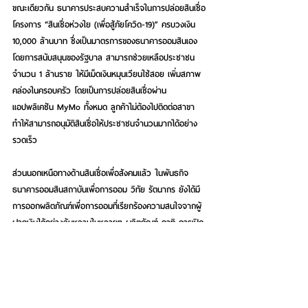
ขณะเดียวกัน ธนาคารประสบความสำเร็จในการปล่อยสินเชื่อ
โครงการ “สินเชื่อห่วงใย (เพื่อสู้ภัยโควิด-19)” ครบวงเงิน 
10,000 ล้านบาท ซึ่งเป็นมาตรการของธนาคารออมสินเอง
โดยการสนับสนุนของรัฐบาล สามารถช่วยเหลือประชาชน 
จำนวน 1 ล้านราย ให้มีเม็ดเงินหมุนเวียนใช้สอย เพิ่มสภาพ
คล่องในครอบครัว โดยเป็นการปล่อยสินเชื่อผ่าน 
แอปพลิเคชัน MyMo ทั้งหมด ลูกค้าไม่ต้องไปติดต่อสาขา 
ทำให้สามารถอนุมัติสินเชื่อให้ประชาชนจำนวนมากได้อย่าง
รวดเร็ว 
ส่วนนอกเหนือทางด้านสินเชื่อเพื่อสังคมแล้ว ในพันธกิจ 
ธนาคารออมสินสถาบันเพื่อการออม 
วิทัย รัตนากร
 ยังได้มี
การออกผลิตภัณฑ์เพื่อการออมที่เรียกร้องความสนใจจากผู้
ฝากเงินได้อย่างล้นหลามในหลายๆ ผลิตภัณฑ์ อาทิ การเปิด
ผลิตภัณฑ์เงินฝากเพื่อการเกษียณไปหลายผลิตภัณฑ์เพื่อ
รองรับสังคมผู้สูงอายุของไทยที่ถูกจองสิทธิ์การฝากหมดลง
อย่างรวดเร็ว การโปรโมชันเงินฝากเพื่อฉลองครบ 109 ปี 
ธนาคาร ด้วยเงินฝากเผื่อเรียกพิเศษ 109 อัตราดอกเบี้ยแบบ
ขั้นบันได สูงสุด 10.90% และเพื่อเป็นของขวัญปีใหม่ 2566 