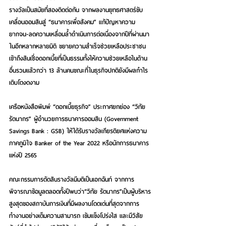
รางวัลเป็นสมัยที่สองติดต่อกัน จากผลงานยุทธศาสตร์ขับ
เคลื่อนออมสินสู่ “ธนาคารเพื่อสังคม” แก้ปัญหาความ
ยากจน-ลดความเหลื่อมล้ำดำเนินการต่อเนื่องจากปีที่ผ่านมา
ในอีกหลากหลายมิติ ขยายความสำเร็จช่วยเหลือประชาชน
เข้าถึงสินเชื่อดอกเบี้ยที่เป็นธรรมทั้งให้ความช่วยเหลือในด้าน
อื่นรวมแล้วกว่า 13 ล้านคนขณะที่ในธุรกิจปกติยังมีผลกำไร
เติบโตงดงาม
เครือหนังสือพิมพ์ 
“ดอกเบี้ยธุรกิจ”
 ประกาศยกย่อง 
“วิทัย 
รัตนากร”
 ผู้อำนวยการธนาคารออมสิน (Government 
Savings Bank : GSB) ให้ได้รับรางวัลเกียรติยศแห่งความ
ภาคภูมิใจ 
Banker of the Year 2022 
หรือ
นักการธนาคาร
แห่งปี 2565
คณะกรรมการตัดสินรางวัลมีมติเป็นเอกฉันท์ จากการ
พิจารณาข้อมูลตลอดทั้งปีพบว่า
“วิทัย รัตนากร”
เป็นผู้บริหาร
สูงสุดของสถาบันการเงินที่มีผลงานโดดเด่นที่สุดจากการ
ทำงานอย่างเต็มความสามารถ เข้มแข็งโปร่งใส และมีวิสัย