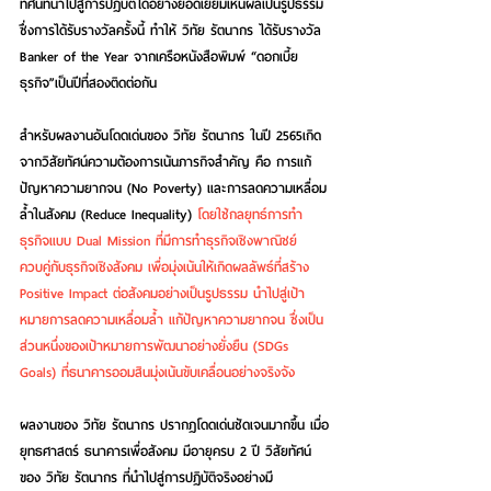
ทัศน์ที่นำไปสู่การปฏิบัติได้อย่างยอดเยี่ยมเห็นผลเป็นรูปธรรม 
ซึ่งการได้รับรางวัลครั้งนี้ ทำให้ 
วิทัย รัตนากร
 ได้รับรางวัล 
Banker of the Year จากเครือหนังสือพิมพ์ 
“ดอกเบี้ย
ธุรกิจ”
เป็นปีที่สองติดต่อกัน
สำหรับผลงานอันโดดเด่นของ 
วิทัย รัตนากร
 ในปี 2565เกิด
จากวิสัยทัศน์ความต้องการเน้นภารกิจสำคัญ คือ การแก้
ปัญหาความยากจน (No Poverty) และการลดความเหลื่อม
ล้ำในสังคม (Reduce Inequality) 
โดยใช้กลยุทธ์การทำ
ธุรกิจแบบ Dual Mission ที่มีการทำธุรกิจเชิงพาณิชย์ 
ควบคู่กับธุรกิจเชิงสังคม เพื่อมุ่งเน้นให้เกิดผลลัพธ์ที่สร้าง 
Positive Impact ต่อสังคมอย่างเป็นรูปธรรม นำไปสู่เป้า
หมายการลดความเหลื่อมล้ำ แก้ปัญหาความยากจน ซึ่งเป็น
ส่วนหนึ่งของเป้าหมายการพัฒนาอย่างยั่งยืน (SDGs 
Goals) ที่ธนาคารออมสินมุ่งเน้นขับเคลื่อนอย่างจริงจัง
ผลงานของ วิทัย รัตนากร ปรากฏโดดเด่นชัดเจนมากขึ้น เมื่อ
ยุทธศาสตร์ ธนาคารเพื่อสังคม มีอายุครบ 2 ปี วิสัยทัศน์
ของ 
วิทัย รัตนากร
 ที่นำไปสู่การปฏิบัติจริงอย่างมี