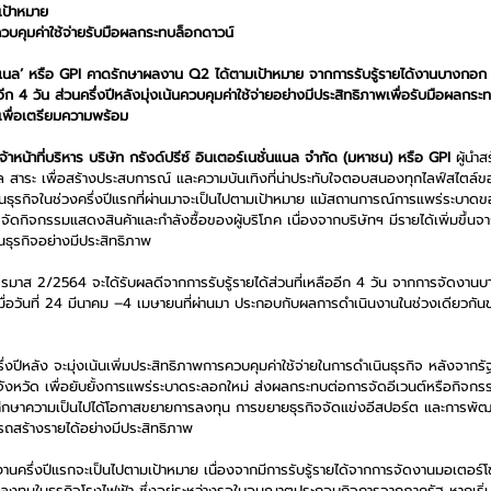
ป้าหมาย 
พควบคุมค่าใช้จ่ายรับมือผลกระทบล็อกดาวน์ 
ั่นแนล’ หรือ GPI คาดรักษาผลงาน Q2 ได้ตามเป้าหมาย จากการรับรู้รายได้งานบางกอก 
อีก 4 วัน ส่วนครึ่งปีหลังมุ่งเน้นควบคุมค่าใช้จ่ายอย่างมีประสิทธิภาพเพื่อรับมือผล
พื่อเตรียมความพร้อม  
้าหน้าที่บริหาร บริษัท กรังด์ปรีซ์ อินเตอร์เนชั่นแนล จำกัด (มหาชน) หรือ GPI 
ผู้นำ
ูล สาระ เพื่อสร้างประสบการณ์ และความบันเทิงที่น่าประทับใจตอบสนองทุกไลฟ์สไตล์ขอ
ธุรกิจในช่วงครึ่งปีแรกที่ผ่านมาจะเป็นไปตามเป้าหมาย แม้สถานการณ์การแพร่ระบ
กิจกรรมแสดงสินค้าและกำลังซื้อของผู้บริโภค เนื่องจากบริษัทฯ มีรายได้เพิ่มขึ้นจาก
นธุรกิจอย่างมีประสิทธิภาพ  
ไตรมาส 2/2564 จะได้รับผลดีจากการรับรู้รายได้ส่วนที่เหลืออีก 4 วัน จากการจัดงาน
ื่อวันที่ 24 มีนาคม –4 เมษายนที่ผ่านมา ประกอบกับผลการดำเนินงานในช่วงเดียวกันของ
่งปีหลัง จะมุ่งเน้นเพิ่มประสิทธิภาพการควบคุมค่าใช้จ่ายในการดำเนินธุรกิจ หลังจากรัฐ
3 จังหวัด เพื่อยับยั้งการแพร่ระบาดระลอกใหม่ ส่งผลกระทบต่อการจัดอีเวนต์หรือก
คงศึกษาความเป็นไปได้โอกาสขยายการลงทุน การขยายธุรกิจจัดแข่งอีสปอร์ต และการพ
รถสร้างรายได้อย่างมีประสิทธิภาพ   
นครึ่งปีแรกจะเป็นไปตามเป้าหมาย เนื่องจากมีการรับรู้รายได้จากการจัดงานมอเตอร์โชว
ารลงทุนในธุรกิจโรงไฟฟ้า ซึ่งอยู่ระหว่างรอใบอนุญาตประกอบกิจการจากภาครัฐ หากเริ่