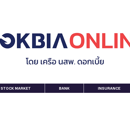
STOCK MARKET
BANK
INSURANCE