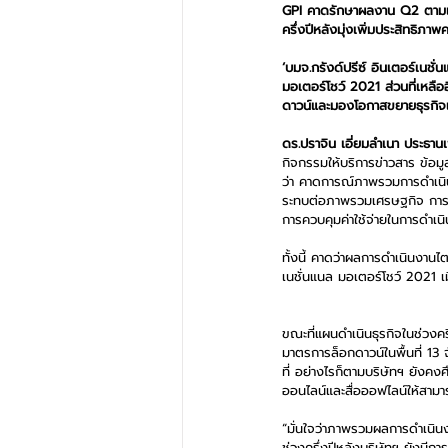
GPI คาดรักษาผลงาน Q2 ตามเ
ครึ่งปีหลังมุ่งเพิ่มประสิทธิภา
‘บมจ.กรังด์ปรีซ์ อินเตอร์เนช
มอเตอร์โชว์ 2021 ส่วนที่เหลือ
ดาวน์และมองโอกาสขยายธุรกิจเ
ดร.ปราจิน เอี่ยมลำเนา ประธานเจ
กิจกรรมให้บริการข่าวสาร ข้อม
ว่า คาดการณ์ภาพรวมการดำเนิน
ระทบต่อภาพรวมเศรษฐกิจ การจัด
การควบคุมค่าใช้จ่ายในการดำเนิ
ทั้งนี้ คาดว่าผลการดำเนินงาน
เนชั่นแนล มอเตอร์โชว์ 2021 เม
ขณะที่แผนดำเนินธุรกิจในช่วงครึ
มาตรการล็อกดาวน์ในพื้นที่ 1
ที่ อย่างไรก็ตามบริษัทฯ ยัง
ออนไลน์และสื่อออฟไลน์ให้สามา
“มั่นใจว่าภาพรวมผลการดำเนินงา
ช่วงครึ่งปีหลังบริษัทฯ ยังมีก