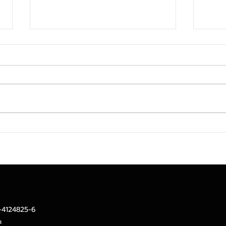
TACC ท็อปฟอร์ม! Q2/69 ราย
MTS 
ได้จากการขาย 682.8 ลบ. เพิ่ม
Toke
ขึ้น 18.2%ลุยรีแบรนด์-ปิดดีล
ลงทุ
ลงทุนใหม่สร้าง New S-Curve
ทองท
หนุนอนาคตเติบโตยั่งยืน
2-4124825-6
m