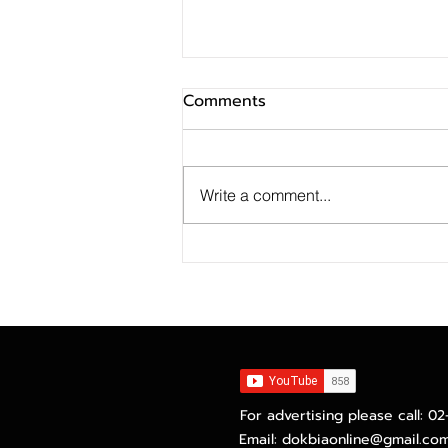
Comments
Write a comment...
SINO ประกาศ Q2/69 ทำกำไร
สุทธิ 10 ล้านบาท ฟื้นตัวแกร่ง
จากไตรมาสก่อน เตรียมจ่าย
ปันผลระหว่างกาล 0.014423
บาทต่อหุ้น ครึ่งปีหลังมุ่งเติบโต
ต่อเนื่อง
For advertising please call: 0
Email:
dokbiaonline@gmail.co