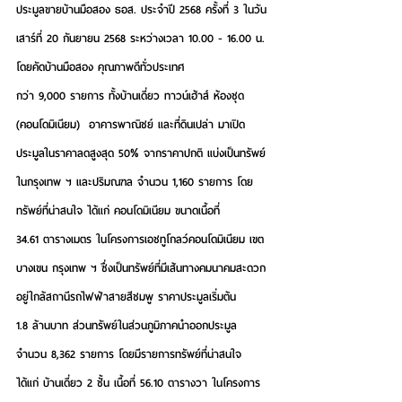
ประมูลขายบ้านมือสอง ธอส. ประจำปี 2568 ครั้งที่ 3 ในวัน
เสาร์ที่ 20 กันยายน 2568 ระหว่างเวลา 10.00 - 16.00 น. 
โดยคัดบ้านมือสอง คุณภาพดีทั่วประเทศ
กว่า
9,000
 รายการ 
ทั้งบ้านเดี่ยว ทาวน์เฮ้าส์ ห้องชุด 
(คอนโดมิเนียม)  อาคารพาณิชย์ และที่ดินเปล่า มาเปิด
ประมูลในราคา
ลดสูงสุด 50% 
จากราคาปกติ แบ่งเป็น
ทรัพย์
ในกรุงเทพ ฯ และปริมณฑล
 จำนวน 1,160 รายการ 
โดย
ทรัพย์ที่น่าสนใจ ได้แก่ คอนโดมิเนียม ขนาดเนื้อที่ 
34.61 ตารางเมตร ในโครงการ
เอชทูโกลว์คอนโดมิเนียม เขต
บางเขน กรุงเทพ ฯ
 ซึ่งเป็นทรัพย์ที่มีเส้นทางคมนาคมสะดวก 
อยู่ใกล้สถานีรถไฟฟ้าสายสีชมพู ราคาประมูลเริ่มต้น 
1.8 ล้านบาท ส่วน
ทรัพย์ในส่วนภูมิภาค
นำออกประมูล
จำนวน 8,362 รายการ โดยมีรายการทรัพย์ที่น่าสนใจ 
ได้แก่ บ้านเดี่ยว 2 ชั้น เนื้อที่ 56.10 ตารางวา ในโครงการ