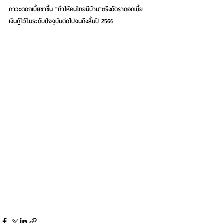
ภาวะดอกเบี้ยขาขึ้น 
"ทำให้คนไทยมีบ้าน"ตรึงอัตราดอกเบี้ย
เงินกู้ไว้ในระดับปัจจุบันต่อไปจนถึงสิ้นปี 2566