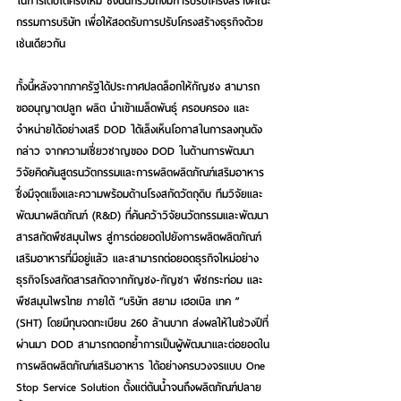
ในการเติบโตครั้งใหม่ ซึ่งนั่นก็รวมถึงมีการปรับโครงสร้างคณะ
กรรมการบริษัท เพื่อให้สอดรับการปรับโครงสร้างธุรกิจด้วย
เช่นเดียวกัน 
ทั้งนี้หลังจากภาครัฐได้ประกาศปลดล็อกให้กัญชง สามารถ
ขออนุญาตปลูก ผลิต นำเข้าเมล็ดพันธุ์ ครอบครอง และ
จำหน่ายได้อย่างเสรี DOD ได้เล็งเห็นโอกาสในการลงทุนดัง
กล่าว จากความเชี่ยวชาญของ DOD ในด้านการพัฒนา
วิจัยคิดค้นสูตรนวัตกรรมและการผลิตผลิตภัณฑ์เสริมอาหาร 
ซึ่งมีจุดแข็งและความพร้อมด้านโรงสกัดวัตถุดิบ ทีมวิจัยและ
พัฒนาผลิตภัณฑ์ (R&D) ที่ค้นคว้าวิจัยนวัตกรรมและพัฒนา
สารสกัดพืชสมุนไพร สู่การต่อยอดไปยังการผลิตผลิตภัณฑ์
เสริมอาหารที่มีอยู่แล้ว และสามารถต่อยอดธุรกิจใหม่อย่าง 
ธุรกิจโรงสกัดสารสกัดจากกัญชง-กัญชา พืชกระท่อม และ
พืชสมุนไพรไทย ภายใต้ “บริษัท สยาม เฮอเบิล เทค ” 
(SHT) โดยมีทุนจดทะเบียน 260 ล้านบาท ส่งผลให้ในช่วงปีที่
ผ่านมา DOD สามารถตอกย้ำการเป็นผู้พัฒนาและต่อยอดใน
การผลิตผลิตภัณฑ์เสริมอาหาร ได้อย่างครบวงจรแบบ One 
Stop Service Solution ตั้งแต่ต้นน้ำจนถึงผลิตภัณฑ์ปลาย