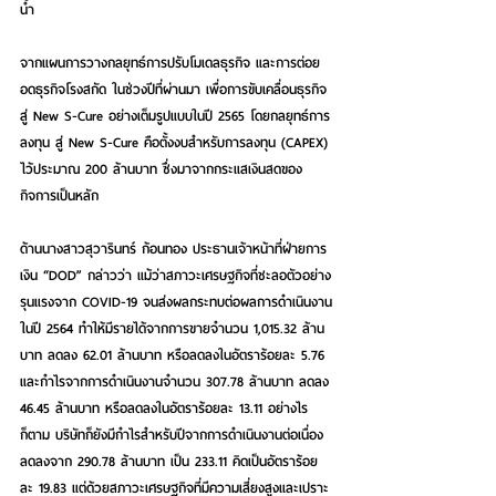
น้ำ 
จากแผนการวางกลยุทธ์การปรับโมเดลธุรกิจ และการต่อย
อดธุรกิจโรงสกัด ในช่วงปีที่ผ่านมา เพื่อการขับเคลื่อนธุรกิจ
สู่ New S-Cure อย่างเต็มรูปแบบในปี 2565 โดยกลยุทธ์การ
ลงทุน สู่ New S-Cure คือตั้งงบสำหรับการลงทุน (CAPEX) 
ไว้ประมาณ 200 ล้านบาท ซึ่งมาจากกระแสเงินสดของ
กิจการเป็นหลัก
ด้านนางสาวสุวารินทร์ ก้อนทอง ประธานเจ้าหน้าที่ฝ่ายการ
เงิน “DOD” กล่าวว่า แม้ว่าสภาวะเศรษฐกิจที่ชะลอตัวอย่าง
รุนแรงจาก COVID-19 จนส่งผลกระทบต่อผลการดำเนินงาน
ในปี 2564 ทำให้มีรายได้จากการขายจำนวน 1,015.32 ล้าน
บาท ลดลง 62.01 ล้านบาท หรือลดลงในอัตราร้อยละ 5.76 
และกำไรจากการดำเนินงานจำนวน 
307.78
 ล้านบาท ลดลง 
46.45 ล้านบาท หรือลดลงในอัตราร้อยละ 13.11 อย่างไร
ก็ตาม บริษัทก็ยังมีกำไรสำหรับปีจากการดำเนินงานต่อเนื่อง
ลดลงจาก 290.78 ล้านบาท เป็น 233.11 คิดเป็นอัตราร้อย
ละ 19.83 แต่ด้วยสภาวะเศรษฐกิจที่มีความเสี่ยงสูงและเปราะ