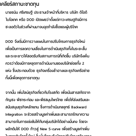
เคลียร์สถานะขาดทุน
นายธนิน ศรีเศรษฐี ประธานเจ้าหน้าที่บริหาร บริษัท ดีโอดี 
ไบโอเทค หรือ DOD เปิดเผยว่าตั้งแต่ภาวะเศรษฐกิจมีการ
ชะลอตัวในช่วงที่ผ่านมาจนฉุดกำลังซื้อของผู้บริโภค 
DOD จึงเริ่มมีการวางแผนในการปรับโครงการธุรกิจใหม่ 
เพื่อเป็นการลดความเสี่ยงในการดำเนินธุรกิจทั้งในระยะสั้น
และระยะยาวให้สอดรับกับสถานการณ์ที่เกิดขึ้น บริษัทจึงเห็น
ควรว่าต้องมีการหยุดการดำเนินงานของบริษัทย่อยทั้ง 2 
แห่ง ซึ่งประกอบด้วย ธุรกิจเครื่องสำอางและธุรกิจเครือข่าย 
ทั้งนี้เพื่อหยุดการขาดทุน 
จากนั้น เพิ่มไลน์ธุรกิจเกี่ยวกับโรงสกัด เพื่อเน้นสารสกัดจาก
กัญชง พืชกระท่อม และพืชสมุนไพรไทย เพื่อให้ส่งเสริมและ
สนับสนุนธุรกิจหลักแทน ซึ่งการดำเนินกลยุทธ์ Backward 
Integration จะช่วยสร้างมูลค่าเพิ่มและสามารถรักษาความ
สามารถในการแข่งขันให้กับกลุ่มบริษัทได้อย่างมั่นคง โดยจะ
ผลักดันให้ DOD ก้าวสู่ New S-curve เพื่อสร้างมูลค่าเพิ่ม