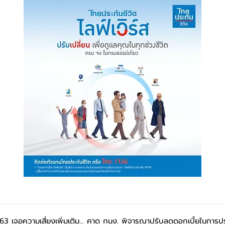
63 เจอความเสี่ยงเพิ่มเติม... คาด กนง. พิจารณาปรับลดดอกเบี้ยในการป