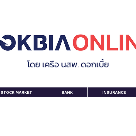
STOCK MARKET
BANK
INSURANCE