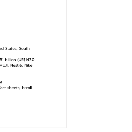
ed States, South 
 billion (US$143.0 
UJI, Nestlé, Nike, 
at 
act sheets, b-roll 