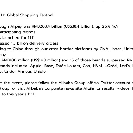
1.11 Global Shopping Festival
ough Alipay was RMB268.4 billion (US$38.4 billion), up 26% YoY  
rticipating brands  
 launched for 11.11  
sed 1.3 billion delivery orders  
lling to China through our cross-border platforms by GMV: Japan, Unit
any  
RMB100 million (US$14.3 million) and 15 of those brands surpassed RMB1
rands included: Apple, Bose, Estée Lauder, Gap, H&M, L’Oréal, Levi’s, M
ce, Under Armour, Uniqlo 
m the event, please follow the Alibaba Group official Twitter account 
up, or visit Alibaba’s corporate news site Alizila for results, videos, f
o this year’s 11.11.