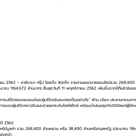
ยน 2562 – อาลีบาบา กรุ๊ป โฮลดิ้ง ลิมิเต็ท รายงานยอดขายออนไลน์รวม 268,400
าณ 1164,672 ล้านบาท) สิ้นสุดวันที่ 11 พฤศจิกายน 2562 เพิ่มขึ้นจากปีที่แล้วร้อย
คแห่งการบริโภคของแบรนด์และผู้บริโภคในอนาคตเป็นอย่างไร” ฟ่าน เจียง ประธานกรรมการ
ของผู้บริโภคชาวจีนและช่วยยกระดับไลฟ์สไตล์ พร้อมนำเสนอธุรกิจดิจิทัลแก่ผู้ใช้หน้
ในปี 2562 
ย์มีมูลค่า รวม 268,400 ล้านหยวน หรือ 38,400 ล้านเหรียญสหรัฐ (ประมาณ 1164,6
่อนหน้า  