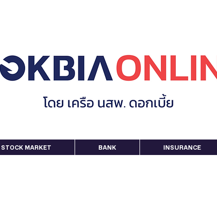
STOCK MARKET
BANK
INSURANCE