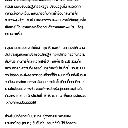
ตอบแทนพันธบัตรรัฐบาลสหรัฐฯ ปรับตัวสูงขึ้น เนื่องจาก
ตลาดมีความหวังมากขึ้นเกี่ยวกับการทำข้อตกลงการค้า
ระหว่างสหรัฐฯ กับจีน และคาดว่า Brexit อาจได้ข้อสรุปเพื่อ
เปิดทางให้สหราชอาณาจักรถอนตัวจากสหภาพยุโรป (อียู) 
อย่างราบรื่น
กลุ่มงานโกลบอลมาร์เก็ตส์ กรุงศรี มองว่า ตลาดจะให้ความ
สนใจข้อมูลยอดค้าปลีกของสหรัฐฯ กระแสข่าวเกี่ยวกับความ
สัมพันธ์ทางการค้าระหว่างสหรัฐฯ กับจีน Brexit รวมถึง
สถานการณ์ความตึงเครียดในตุรกีและซีเรีย ทั้งนี้ เราประเมิน
ว่านักลงทุนจะยังคงรอรายละเอียดที่ชัดเจนมากขึ้นหลังจีนระบุ
ว่าต้องการจัดการเจรจาอีกรอบภายในสิ้นเดือนนี้ก่อนที่จะลง
นามในข้อตกลงการค้า ขณะที่การประชุมสุดยอดระหว่างอียู
กับสหราชอาณาจักรในวันที่ 17-18 ต.ค. จะเพิ่มความผันผวน
ให้กับค่าเงินปอนด์ต่อไป
สำหรับปัจจัยภายในประเทศ ผู้ว่าการธนาคารแห่ง
ประเทศไทย (ธปท.) ยืนยันว่า เศรษฐกิจไม่ได้เกิดภาวะ