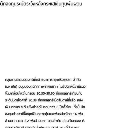
นักลงทุนระมัดระวังหลังกระแสเงินทุนผันผวน
กลุ่มงานโกลบอลมาร์เก็ตส์ ธนาคารกรุงศรีอยุธยา จำกัด 
(มหาชน) มีมุมมองต่อทิศทางค่าเงินบาท ในสัปดาห์นี้ว่ามีแนว
โน้มเคลื่อนไหวในกรอบ 30.30-30.60 ต่อดอลลาร์เทียบกับ
ระดับปิดแข็งค่าที่ 30.38 ต่อดอลลาร์เมื่อสัปดาห์ที่แล้ว หลัง
เงินบาทแตะระดับแข็งค่าสุดในรอบกว่า 6 ปีครั้งใหม่ ทั้งนี้ นัก
ลงทุนต่างชาติซื้อสุทธิในตลาดหุ้นและพันธบัตรไทย 1.6 พัน
ล้านบาท และ 2.2 พันล้านบาท ตามลำดับ ส่วนเงินดอลลาร์
อ่อนค่าเทียบกับสกุลเงินสำคัญส่วนใหญ่ ขณะที่อัตราผล