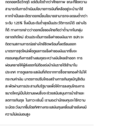
ถดถอยหรือวิกฤติ แต่เติบโตต่ำกว่าศักยภาพ ขณะที่ขีดความ
สามารถในการดำเนินนโยบายการเงินที่เหลืออยู่จะนำมาใช้
หากจำเป็นและอัตราดอกเบี้ยนโยบายสามารถจะลดลงต่ำกว่า
ระดับ 1.25% ซึ่งเป็นระดับต่ำสุดเป็นประวัติการณ์ได้ อย่างไร
ก็ดี ทางการกล่าวว่าดอกเบี้ยของไทยถือว่าต่ำมากในกลุ่ม
ตลาดเกิดใหม่ ส่วนประเด็นการแข็งค่าของเงินบาท ธปท.จะ
ติดตามสถานการณ์อย่างใกล้ชิดพร้อมทั้งเตรียมออก
มาตรการชุดใหม่เพื่อดูแลการแข็งค่าของเงินบาทซึ่งจะ
ครอบคลุมถึงการสร้างสมดุลระหว่างเงินไหลเข้าออก การ
ผ่อนคลายให้ผู้ส่งออกไม่ต้องเร่งนำเงินรายได้เข้ามาใน
ประเทศ การดูแลกระแสเงินที่เกิดจากการซื้อขายทองคำไม่ให้
กระทบค่าเงิน มาตรการปรับโครงสร้างการเกินดุลบัญชีเดิน
สะพัดผ่านการประสานกับรัฐบาลเพื่อให้การลงทุนโครงการ
ขนาดใหญ่เป็นไปตามแผนซึ่งจะช่วยสนับสนุนการนำเข้าและ
ลดการเกินดุล ในภาวะเช่นนี้ เรามองว่านักลงทุนจะใช้ความ
ระมัดระวังมากขึ้นโดยทิศทางกระแสเงินทุนเคลื่อนย้ายยังคงมี
ความไม่แน่นอนสูง