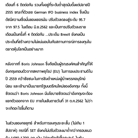
เดือนที่ 6 ติดต่อกัน รวมทั้งอยู่ที่ระดับต่ำสุดนับตั้งแต่ปลายปี 
2555 ขณะที่ตัวเลข German IFO business index ซึ่งเป็น
ดัชนีความเชื่อมั่นของเยอรมัน ปรับตัวลดลงสู่ระดับ 95.7 
จาก 97.5 ในเดือน มิ.ย.2562 และเป็นการปรับตัวลงราย
เดือนเป็นครั้งที่ 4 ติดต่อกัน ...ประเด็น Brexit ยังคงเป็น
ประเด็นที่สร้างความไม่แน่นอนในกับสถานการณ์การลงทุนใน
ตลาดหุ้นโลกเป็นอย่างมาก
หลังจากที่ Boris Johnson ซึ่งถือเป็นผู้รณรงค์คนสำคัญที่ให้
อังกฤษถอนตัวจากสหภาพยุโรป (EU) ในการลงประชามติใน
ปี 2559 คว้าชัยชนะในการชิงตำแหน่งผู้นำพรรคอนุรักษ์
นิยม และเข้ามาเป็นนายกรัฐมนตรีคนใหม่ของอังกฤษ ทั้งนี้
ชัดเจนว่า Boris Johnson มีนโยบายชัดเจนว่าอังกฤษจะต้อง
แยกตัวออกจาก EU ภายในเส้นตายวันที่ 31 ต.ค.2562 ไม่ว่า
จะเกิดอะไรขึ้นก็ตาม
ในส่วนของกลยุทธ์ สำหรับการลงทุนระยะสั้น (ไม่เกิน 1 
สัปดาห์) กรณีที่ SET ยังคงไม่ปรับตัวลงมาต่ำกว่ากรอบแนว
รับ 1,680-1,700 จุด เน้น “อ่อนตัวเข้าซื้อสะสม” ในหุ้น 