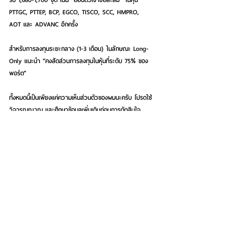
PTTGC, PTTEP, BCP, EGCO, TISCO, SCC, HMPRO, 
AOT และ ADVANC อีกครั้ง
สำหรับการลงทุนระยะกลาง (1-3 เดือน) ในลักษณะ Long-
Only แนะนำ “คงสัดส่วนการลงทุนในหุ้นที่ระดับ 75% ของ
พอร์ต”
ทั้งหมดนี้เป็นเพียงแค่ความเห็นส่วนตัวของผมนะครับ โปรดใช้
วิจารณญาณ และศึกษาข้อมูลเพิ่มเติมก่อนการตัดสินใจ
ลงทุนด้วยครับ สำหรับการพูดคุยกันระหว่างสัปดาห์นอกจาก
ทาง Facebook ที่ 
www.facebook.com/wealthhuntersclub และ e-mail ที่ 
moobin.stockmania@gmail.com แล้ว แฟนๆยังสามารถ
ติดตามมุมมองเกี่ยวกับการลงทุนจาก “นายหมูบิน” ได้ใน
รายการเซียนเศรษฐกิจ ทาง FM 97 ทุกวันอาทิตย์เวลา 
14.00-16.00 น.เช่นเดิมครับ
ภาพประกอบ : การวิเคราะห์ทิศทางตลาดหุ้นไทยในทาง