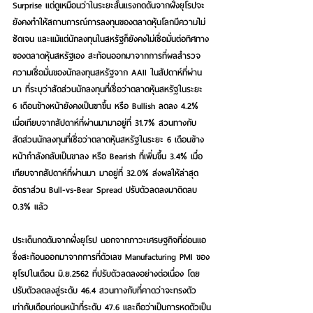
Surprise แต่ดูเหมือนว่าในระยะสั้นแรงกดดันจากฝั่งยุโรปจะ
ยังคงทำให้สถานการณ์การลงทุนของตลาดหุ้นโลกมีความไม่
ชัดเจน และแม้แต่นักลงทุนในสหรัฐก็ยังคงไม่เชื่อมั่นต่อทิศทาง
ของตลาดหุ้นสหรัฐเอง สะท้อนออกมาจากการที่ผลสำรวจ
ความเชื่อมั่นของนักลงทุนสหรัฐจาก AAII ในสัปดาห์ที่ผ่าน
มา ที่ระบุว่าสัดส่วนนักลงทุนที่เชื่อว่าตลาดหุ้นสหรัฐในระยะ 
6 เดือนข้างหน้ายังคงเป็นขาขึ้น หรือ Bullish ลดลง 4.2% 
เมื่อเทียบจากสัปดาห์ที่ผ่านมามาอยู่ที่ 31.7% สวนทางกับ
สัดส่วนนักลงทุนที่เชื่อว่าตลาดหุ้นสหรัฐในระยะ 6 เดือนข้าง
หน้ากำลังกลับเป็นขาลง หรือ Bearish ที่เพิ่มขึ้น 3.4% เมื่อ
เทียบจากสัปดาห์ที่ผ่านมา มาอยู่ที่ 32.0% ส่งผลให้ล่าสุด
อัตราส่วน Bull-vs-Bear Spread ปรับตัวลดลงมาติดลบ 
0.3% แล้ว
ประเด็นกดดันจากฝั่งยุโรป นอกจากภาวะเศรษฐกิจที่อ่อนแอ 
ซึ่งสะท้อนออกมาจากการที่ตัวเลข Manufacturing PMI ของ
ยุโรปในเดือน มิ.ย.2562 ที่ปรับตัวลดลงอย่างต่อเนื่อง โดย
ปรับตัวลดลงสู่ระดับ 46.4 สวนทางกับที่คาดว่าจะทรงตัว
เท่ากับเดือนก่อนหน้าที่ระดับ 47.6 และถือว่าเป็นการหดตัวเป็น