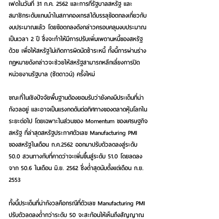
เฟดในวันที่ 31 ก.ค. 2562 และการที่รัฐบาลสหรัฐ และ
สมาชิกระดับแกนนำในสภาคองเกรสได้บรรลุข้อตกลงเกี่ยวกับ
งบประมาณแล้ว โดยข้อตกลงดังกล่าวครอบคลุมงบประมาณ
เป็นเวลา 2 ปี ซึ่งจะทำให้มีการปรับเพิ่มเพดานหนี้ของสหรัฐ
ด้วย เพื่อให้สหรัฐไม่เกิดการผิดนัดชำระหนี้ ทั้งนี้การผ่านร่าง
กฎหมายดังกล่าวจะช่วยให้สหรัฐสามารถหลีกเลี่ยงการปิด
หน่วยงานรัฐบาล (ชัตดาวน์) ครั้งใหม่
ขณะที่ในเชิงปัจจัยพื้นฐานต้องยอมรับว่ายังคงมีประเด็นที่น่า
กังวลอยู่ และอาจเป็นแรงกดดันต่อทิศทางของตลาดหุ้นโลกใน
ระยะต่อไป โดยเฉพาะในส่วนของ Momentum ของเศรษฐกิจ
สหรัฐ ที่ล่าสุดสหรัฐประกาศตัวเลข Manufacturing PMI 
ของสหรัฐในเดือน ก.ค.2562 ออกมาปรับตัวลดลงสู่ระดับ 
50.0 สวนทางกับที่คาดว่าจะเพิ่มขึ้นสู่ระดับ 51.0 โดยลดลง
จาก 50.6 ในเดือน มิ.ย. 2562 ซึ่งต่ำสุดนับตั้งแต่เดือน ก.ย. 
2553
ทั้งนี้ประเด็นที่น่ากังวลคือกรณีที่ตัวเลข Manufacturing PMI 
ปรับตัวลดลงต่ำกว่าระดับ 50 จะสะท้อนให้เห็นถึงสัญญาณ