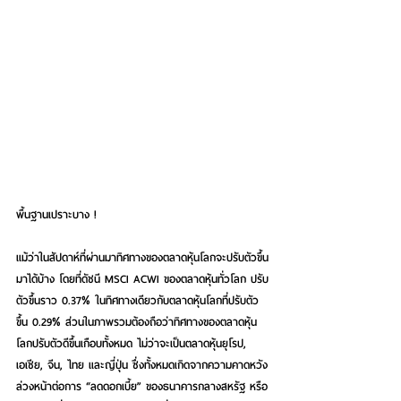
พื้นฐานเปราะบาง !
แม้ว่าในสัปดาห์ที่ผ่านมาทิศทางของตลาดหุ้นโลกจะปรับตัวขึ้น
มาได้บ้าง โดยที่ดัชนี MSCI ACWI ของตลาดหุ้นทั่วโลก ปรับ
ตัวขึ้นราว 0.37% ในทิศทางเดียวกับตลาดหุ้นโลกที่ปรับตัว
ขึ้น 0.29% ส่วนในภาพรวมต้องถือว่าทิศทางของตลาดหุ้น
โลกปรับตัวดีขึ้นเกือบทั้งหมด ไม่ว่าจะเป็นตลาดหุ้นยุโรป, 
เอเชีย, จีน, ไทย และญี่ปุ่น ซึ่งทั้งหมดเกิดจากความคาดหวัง
ล่วงหน้าต่อการ “ลดดอกเบี้ย” ของธนาคารกลางสหรัฐ หรือ