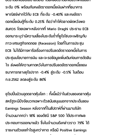
ระดับ 0% พร้อมกับคงอัตราดอกเบี้ยเงินฝากที่ธนาคาร
พาณิชย์ฝากไว้กับ ECB ที่ระดับ -0.40% และคงอัตรา
ดอกเบี้ยเงินกู้ที่ระดับ 0.25% ถือว่าทำให้ตลาดผิดหวังพอ
สมควร โดยเฉพาะหลังจากที่ Mario Draghi ประธาน ECB 
ออกมาระบุว่ามีความเสี่ยงในระดับต่ำที่ยูโรโซนจะเผชิญกับ
ภาวะเศรษฐกิจถดถอย (Recession) โดยที่ในการประชุม 
ECB ไม่ได้มีการหารือเรื่องการปรับลดอัตราดอกเบี้ยในการ
ประชุมนโยบายการเงิน และจะรอข้อมูลเพิ่มเติมก่อนการตัดสิน
ใจ ส่งผลให้ความคาดหวังในการปรับลดอัตราดอกเบี้ยของ
ธนาคารกลางยุโรปจาก -0.4% สู่ระดับ -0.5% ในเดือน 
ก.ย.2562 ลดลงสู่ระดับ 86%
ยุโรปปั่นป่วนฉุดตลาดหุ้นโลก : ทั้งนี้แม้ว่าในส่วนของตลาดหุ้น
สหรัฐจะมีปัจจัยบวกเฉพาะตัวสนับสนุนนอกจากประเด็นของ 
Earnings Season หลังจากที่ในสัปดาห์ที่ผ่านมาบริษัท
จำนวนมากกว่า 18% ของดัชนี S&P 500 ได้ประกาศผล
ประกอบการออกมาแล้ว ซึ่งในจำนวนดังกล่าวราว 79% ได้
รายงานตัวเลขกำไรสูงกว่าคาด หรือมี Positive Earnings 