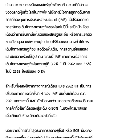
ว่าภาวะภาคการผลิตของสหรัฐกำลังหดตัว ขณะที่ทิศทาง
ของตลาดหุ้นทั่วโลกในภาพใหญ่ยังคงมีโอกาสถูกกดดันจาก
การที่กองทุนการเงินระหว่างประเทศ (IMF) ได้ปรับลดคาด
การณ์การเติบโตทางเศรษฐกิจของโลกในปีนี้และปีหน้า โดย
เตือนว่าการขึ้นภาษีเพิ่มเติมของสหรัฐและจีน หรือการแยกตัว
ของอังกฤษจากสหภาพยุโรปแบบไร้ข้อตกลง อาจทำให้การ
เติบโตทางเศรษฐกิจชะลอตัวเพิ่มเติม, การลงทุนอ่อนแอลง 
และขัดขวางห่วงโซ่อุปทาน ขณะนี้ IMF คาดการณ์ว่าการ
เติบโตทางเศรษฐกิจโลกจะอยู่ที่ 3.2% ในปี 2562 และ 3.5% 
ในปี 2563 ซึ่งปรับลง 0.1%
สำหรับทั้งสองปีจากคาดการณ์เดือน เม.ย.2562 และเป็นการ
ปรับลดคาดการณ์ครั้งที่ 4 ของ IMF นับตั้งแต่เดือน ต.ค. 
2561 นอกจากนี้ IMF ยังเปิดเผยว่า การขยายตัวของปริมาณ
การค้าทั่วโลกได้ลดลงสู่ระดับ 0.50% ในช่วงไตรมาสแรก 
เมื่อเทียบกับช่วงเดียวกันของปีที่แล้ว
นอกจากนี้การที่ล่าสุดธนาคารกลางยุโรป หรือ ECB มีมติคง
อัตราดอกเบี้ยนโยบายต่อไป โดยคงอัตราดอกเบี้ยรีไฟแนนซ์ที่