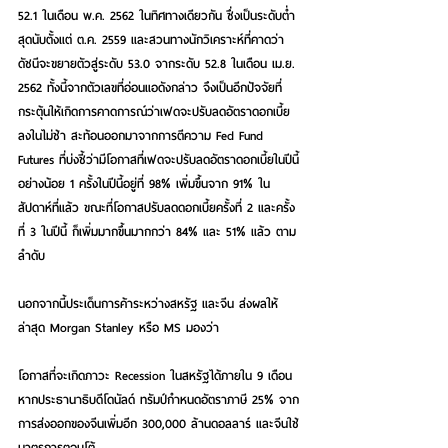
52.1 ในเดือน พ.ค. 2562 ในทิศทางเดียวกัน ซึ่งเป็นระดับต่ำ
สุดนับตั้งแต่ ต.ค. 2559 และสวนทางนักวิเคราะห์ที่คาดว่า
ดัชนีจะขยายตัวสู่ระดับ 53.0 จากระดับ 52.8 ในเดือน เม.ย. 
2562 ทั้งนี้จากตัวเลขที่อ่อนแอดังกล่าว จึงเป็นอีกปัจจัยที่
กระตุ้นให้เกิดการคาดการณ์ว่าเฟดจะปรับลดอัตราดอกเบี้ย
ลงในไม่ช้า สะท้อนออกมาจากการตีความ Fed Fund 
Futures ที่บ่งชี้ว่ามีโอกาสที่เฟดจะปรับลดอัตราดอกเบี้ยในปีนี้
อย่างน้อย 1 ครั้งในปีนี้อยู่ที่ 98% เพิ่มขึ้นจาก 91% ใน
สัปดาห์ที่แล้ว ขณะที่โอกาสปรับลดดอกเบี้ยครั้งที่ 2 และครั้ง
ที่ 3 ในปีนี้ ก็เพิ่มมากขึ้นมากกว่า 84% และ 51% แล้ว ตาม
ลำดับ
นอกจากนี้ประเด็นการค้าระหว่างสหรัฐ และจีน ส่งผลให้
ล่าสุด Morgan Stanley หรือ MS มองว่า
โอกาสที่จะเกิดภาวะ Recession ในสหรัฐได้ภายใน 9 เดือน 
หากประธานาธิบดีโดนัลด์ ทรัมป์กำหนดอัตราภาษี 25% จาก
การส่งออกของจีนเพิ่มอีก 300,000 ล้านดอลลาร์ และจีนใช้
มาตรการตอบโต้