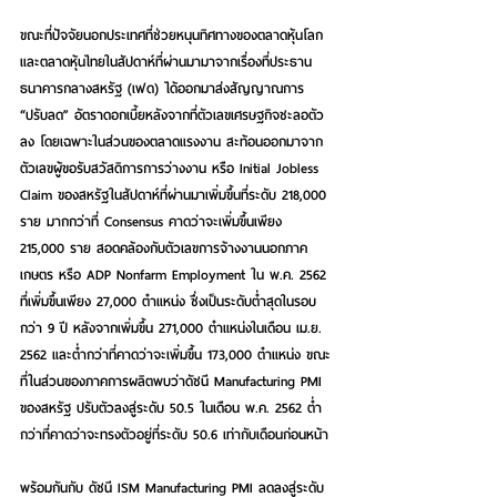
ขณะที่ปัจจัยนอกประเทศที่ช่วยหนุนทิศทางของตลาดหุ้นโลก 
และตลาดหุ้นไทยในสัปดาห์ที่ผ่านมามาจากเรื่องที่ประธาน
ธนาคารกลางสหรัฐ (เฟด) ได้ออกมาส่งสัญญาณการ 
“ปรับลด” อัตราดอกเบี้ยหลังจากที่ตัวเลขเศรษฐกิจชะลอตัว
ลง โดยเฉพาะในส่วนของตลาดแรงงาน สะท้อนออกมาจาก
ตัวเลขผู้ขอรับสวัสดิการการว่างงาน หรือ Initial Jobless 
Claim ของสหรัฐในสัปดาห์ที่ผ่านมาเพิ่มขึ้นที่ระดับ 218,000 
ราย มากกว่าที่ Consensus คาดว่าจะเพิ่มขึ้นเพียง 
215,000 ราย สอดคล้องกับตัวเลขการจ้างงานนอกภาค
เกษตร หรือ ADP Nonfarm Employment ใน พ.ค. 2562 
ที่เพิ่มขึ้นเพียง 27,000 ตำแหน่ง ซึ่งเป็นระดับต่ำสุดในรอบ
กว่า 9 ปี หลังจากเพิ่มขึ้น 271,000 ตำแหน่งในเดือน เม.ย. 
2562 และต่ำกว่าที่คาดว่าจะเพิ่มขึ้น 173,000 ตำแหน่ง ขณะ
ที่ในส่วนของภาคการผลิตพบว่าดัชนี Manufacturing PMI 
ของสหรัฐ ปรับตัวลงสู่ระดับ 50.5 ในเดือน พ.ค. 2562 ต่ำ
กว่าที่คาดว่าจะทรงตัวอยู่ที่ระดับ 50.6 เท่ากับเดือนก่อนหน้า
พร้อมกันกับ ดัชนี ISM Manufacturing PMI ลดลงสู่ระดับ 