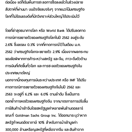
ต่อเนื่อง แต่ก็เริ่มเห็นการชะลอการซื้อลงแล้วในช่วงปลาย
สัปดาห์ที่ผ่านมา บนปัจจัยลบจริงๆ จากแนวโน้มเศรษฐกิจ
โลกที่ไม่ร้อนแรงดังที่นักวิเคราะห์ส่วนใหญ่ได้ประเมินไว้
โดยที่ล่าสุดธนาคารโลก หรือ World Bank ได้ปรับลดคาด
การณ์การขยายตัวของเศรษฐกิจโลกในปี 2562 ลงสู่ระดับ 
2.6% ซึ่งลดลง 0.3% จากที่คาดการณ์ไว้ในเดือน ม.ค. 
2562 ว่าเศรษฐกิจโลกจะขยายตัว 2.9% เนื่องจากผลกระทบ
ของข้อพิพาทการค้าระหว่างสหรัฐ และจีน, ภาวะตึงตัวด้าน
การเงินที่เกิดขึ้นทั่วโลก และการชะลอตัวของเศรษฐกิจใน
ประเทศขนาดใหญ่
นอกจากนี้กองทุนการเงินระหว่างประเทศ หรือ IMF ได้ปรับ
คาดการณ์การขยายตัวของเศรษฐกิจจีนในปี 2562 และ 
2563 จะอยู่ที่ 6.2% และ 6.0% ตามลำดับ ซึ่งเป็นการ
ตอกย้ำการหดตัวของเศรษฐกิจจีน จากมาตรการการปรับขึ้น
ภาษีสินค้านำเข้าจีนโดยสหรัฐมูลค่าหลายพันล้านดอลลาร์ 
ขณะที่ Goldman Sachs Group Inc. ได้ออกมาระบุว่าหาก
สหรัฐกำหนดอัตราภาษี 10% สำหรับการนำเข้ามูลค่า 
300,000 ล้านเหรียญสหรัฐที่เหลือจากจีน และสินค้าจาก