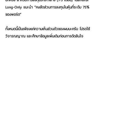
Long-Only แนะนำ “คงสัดส่วนการลงทุนในหุ้นที่ระดับ 75% 
ของพอร์ต”
ทั้งหมดนี้เป็นเพียงแค่ความเห็นส่วนตัวของผมนะครับ โปรดใช้
วิจารณญาณ และศึกษาข้อมูลเพิ่มเติมก่อนการตัดสินใจ
ลงทุนด้วยครับ สำหรับการพูดคุยกันระหว่างสัปดาห์นอกจาก
ทาง Facebook ที่ 
www.facebook.com/wealthhuntersclub และ e-mail ที่ 
moobin.stockmania@gmail.com แล้ว แฟนๆยังสามารถ
ติดตามมุมมองเกี่ยวกับการลงทุนจาก “นายหมูบิน” ได้ใน
รายการ ”เซียนเศรษฐกิจ” ทาง FM 97 ทุกวันอาทิตย์ เวลา 
15.00-16.00 น.เช่นเดิมครับ
ภาพประกอบ : การวิเคราะห์ทิศทางตลาดหุ้นไทยในทาง
เทคนิครายวัน (Daily)