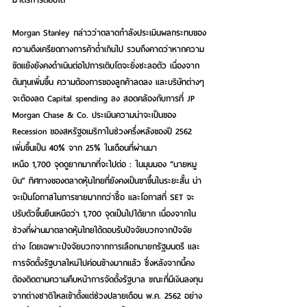
Morgan Stanley กล่าวว่าตลาดกำลังประเมินผลกระทบของ
ความตึงเครียดทางการค้าต่ำเกินไป รวมถึงคาดว่าหากความ
ขัดแย้งยังคงดำเนินต่อไปการเติบโตจะยิ่งชะลอตัว เนื่องจาก
ต้นทุนเพิ่มขึ้น ความต้องการของลูกค้าลดลง และบริษัทต่างๆ
จะต้องลด Capital spending ลง สอดคล้องกับการที่ JP 
Morgan Chase & Co. ประเมินความน่าจะเป็นของ 
Recession ของสหรัฐอเมริกาในช่วงครึ่งหลังของปี 2562 
เพิ่มขึ้นเป็น 40% จาก 25% ในเดือนที่ผ่านมา
เหนือ 1,700 จุดดูยากมากที่จะไปต่อ : ในมุมมอง “นายหมู
บิน” ทิศทางของตลาดหุ้นไทยที่ยังคงเป็นขาขึ้นในระยะสั้น น่า
จะเป็นโอกาสในการขายมากกว่าซื้อ และโอกาสที่ SET จะ
ปรับตัวขึ้นยืนเหนือว่า 1,700 จุดเป็นไปได้ยาก เนื่องจากใน
ช่วงที่ผ่านมาตลาดหุ้นไทยได้ตอบรับปัจจัยบวกจากปัจจัย
ต่าง โดยเฉพาะปัจจัยบวกจากการเลือกนายกรัฐมนตรี และ
การจัดตั้งรัฐบาลใหม่ไปค่อนข้างมากแล้ว ซึ่งหลังจากนี้คง
ต้องติดตามความคืบหน้าการจัดตั้งรัฐบาล ขณะที่มีเงินลงทุน
จากต่างชาติไหลเข้าตั้งแต่ช่วงปลายเดือน พ.ค. 2562 อย่าง