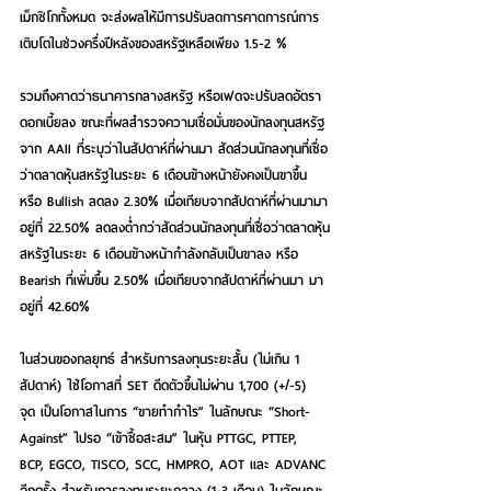
เม็กซิโกทั้งหมด จะส่งผลให้มีการปรับลดการคาดการณ์การ
เติบโตในช่วงครึ่งปีหลังของสหรัฐเหลือเพียง 1.5-2 %
รวมถึงคาดว่าธนาคารกลางสหรัฐ หรือเฟดจะปรับลดอัตรา
ดอกเบี้ยลง ขณะที่ผลสำรวจความเชื่อมั่นของนักลงทุนสหรัฐ
จาก AAII ที่ระบุว่าในสัปดาห์ที่ผ่านมา สัดส่วนนักลงทุนที่เชื่อ
ว่าตลาดหุ้นสหรัฐในระยะ 6 เดือนข้างหน้ายังคงเป็นขาขึ้น 
หรือ Bullish ลดลง 2.30% เมื่อเทียบจากสัปดาห์ที่ผ่านมามา
อยู่ที่ 22.50% ลดลงต่ำกว่าสัดส่วนนักลงทุนที่เชื่อว่าตลาดหุ้น
สหรัฐในระยะ 6 เดือนข้างหน้ากำลังกลับเป็นขาลง หรือ 
Bearish ที่เพิ่มขึ้น 2.50% เมื่อเทียบจากสัปดาห์ที่ผ่านมา มา
อยู่ที่ 42.60%
ในส่วนของกลยุทธ์ สำหรับการลงทุนระยะสั้น (ไม่เกิน 1 
สัปดาห์) ใช้โอกาสที่ SET ดีดตัวขึ้นไม่ผ่าน 1,700 (+/-5) 
จุด เป็นโอกาสในการ “ขายทำกำไร” ในลักษณะ “Short-
Against” ไปรอ “เข้าซื้อสะสม” ในหุ้น PTTGC, PTTEP, 
BCP, EGCO, TISCO, SCC, HMPRO, AOT และ ADVANC 
อีกครั้ง สำหรับการลงทุนระยะกลาง (1-3 เดือน) ในลักษณะ 