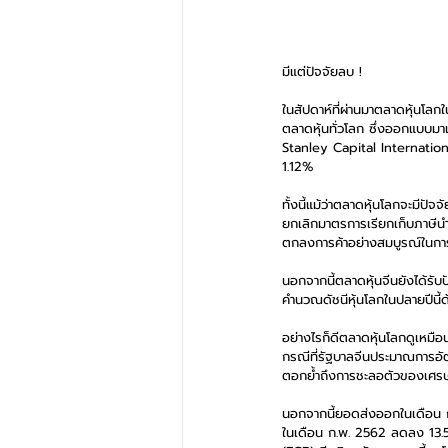
มีแต่ปัจจัยลบ !
ในสัปดาห์ที่ผ่านมาตลาดหุ้นโลก
ตลาดหุ้นทั่วโลก ซึ่งออกแบบ
Stanley Capital Internationa
1.12%
ทั้งนี้แม้ว่าตลาดหุ้นโลกจะมี
ยกเลิกมาตรการเรียกเก็บภาษีนำเข
ตกลงการค้าอย่างสมบูรณ์ในการป
นอกจากนี้ตลาดหุ้นจีนยังได้รับป
คำนวณดัชนีหุ้นโลกในปลายปีนี้ด
อย่างไรก็ดีตลาดหุ้นโลกดูเหมือ
กรณีที่รัฐบาลจีนประมาณการอัตร
ตอกย้ำถึงการชะลอตัวของเศรษ
นอกจากนี้ยอดส่งออกในเดือน 
ในเดือน ก.พ. 2562 ลดลง 13.5