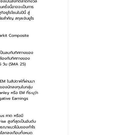
ึ่งเป็นสิ่งที่ตลาดกังวล
ครั้งนี้อาจจะเป็นการ
ูโรโซนในปีนี้ สู่
ัยสำคัญ สกุลเงินยูโร
Markit Composite 
ธ์เป็นลบกับทิศทางของ
คล้องกับทิศทางของ
25 วัน (SMA 25) 
M ในสัปดาห์ที่ผ่านมา 
นของนักลงทุนในกลุ่ม 
ey หรือ EM ที่ระบุว่า
egative Earnings 
us คาด หรือมี 
 สูงที่สุดเป็นอันดับ
พิจารณาแนวโน้มของกำไร
นโลกลงเกือบทั้งหมด 