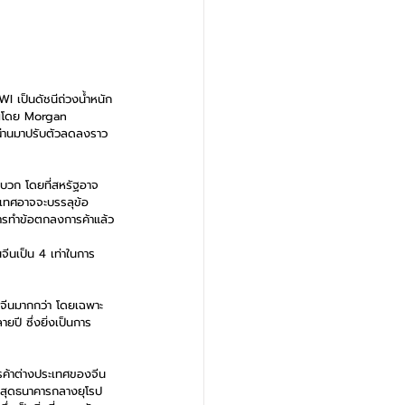
WI เป็นดัชนีถ่วงน้ำหนัก
วณโดย Morgan 
่ผ่านมาปรับตัวลดลงราว 
งบวก โดยที่สหรัฐอาจ
ประเทศอาจจะบรรลุข้อ
การทำข้อตกลงการค้าแล้ว
นจีนเป็น 4 เท่าในการ
องจีนมากกว่า โดยเฉพาะ
ยปี ซึ่งยิ่งเป็นการ
ค้าต่างประเทศของจีน
าสุดธนาคารกลางยุโรป 