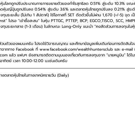
ุ้นโลกถูกปรับประมาณการการขยายตัวของกำไรสุทธิลด 0.51% สู่ระดับ 10.3% ขณะที
หุ้นญี่ปุ่นถูกปรับลง 0.54% สู่ระดับ 3.6% และตลาดหุ้นไทยถูกปรับลง 0.21% สู่ระ
ุนระยะสั้น (ไม่เกิน 1 สัปดาห์) ใช้โอกาสที่ SET ดีดตัวขึ้นไม่ผ่าน 1,670 (+/-5) จุด
nst” ไปรอ “เข้าซื้อสะสม” ในหุ้น PTTGC, PTTEP, BCP, EGCO,TISCO, SCC, HM
งทุนระยะกลาง (1-3 เดือน) ในลักษณะ Long-Only แนะนำ “คงสัดส่วนการลงทุนในหุ้
็นส่วนตัวของผมนะครับ โปรดใช้วิจารณญาณ และศึกษาข้อมูลเพิ่มเติมก่อนการตัดสินใจ
นอกจากทาง Facebook ที่ www.facebook.com/wealthhuntersclub และ e-mail ที
m แล้ว แฟนๆ ยังสามารถติดตามมุมมองเกี่ยวกับการลงทุนจาก “นายหมูบิน” ได้ใน
าทิตย์ เวลา 10.00-12.00 น.เช่นเดิมครับ
ทางตลาดหุ้นไทยในทางเทคนิครายวัน (Daily)