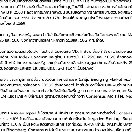
าย ซึ่งเป็นอัตราดอกเบี้ยรีไฟแนนซ์ที่ระดับ 0% ซึ่งเป็นระดับต่ำสุดเป็นประวัติการณ์ ซ
คาดการณ์ไว้ว่าจะปรับขึ้นอัตราดอกเบี้ยในฤดูร้อนปีนี้ แต่ตลาดมองว่าการทำนโยบายใน
นถึง มิ.ย. 2563 หลังจากที่ธนาคารกลางยุโรปปรับลดคาดการณ์การขยายตัวของเศรษฐกิจย
์ในเดือน ธ.ค. 2561 ว่าจะขยายตัว 1.7% ส่งผลให้ตลาดหุ้นยุโรปได้รับผลกระทบอย่างมีน
ับตั้งแต่ปี 2559
วเลขเศรษฐกิจของสหรัฐ จะพบว่าเป็นไปในลักษณะเชิงลบช่นเดียวกัน โดยเฉพาะตัวเลข 
 และ 56.0 ซึ่งต่ำกว่าที่นักวิเคราะห์คาดที่ 55.8และ 56.2 ตามลำดับ
มา สอดคล้องกับตัวเลขในเชิง Tactical อย่างดัชนี VIX Index ซึ่งมีค่าสถิติความสัมพัน
่านมาดัชนี VIX Index ของสหรัฐ และยุโรป ปรับตัวขึ้น 12. 25% และ 2.06% ซึ่งสอด
ัชนี VIX Index ของสหรัฐ และยุโรปยังคงเคลื่อนไหวอยู่สูงกว่าค่าเฉลี่ยย้อนหลัง 
งตลาดหุ้นสหรัฐ และยุโรปในระยะ 2-3 สัปดาห์เป็นอย่างดี
ง : ขณะที่มูลค่าการซื้อขายของนักลงทุนต่างชาติในกลุ่ม Emerging Market หรือ E
นักลงทุนต่างชาติไหลออก 205.95 ล้านดอลลาร์ โดยในสัปดาห์ที่ผ่านมาจะพบว่าเงินทุ
็นลักษณะไหลออก สอดคล้องกับปัจจัยในเชิงพื้นฐาน ตามรายงานของ Morgan Stanl
ม EM ในไตรมาส 4 ปีที่ผ่านมา ถูกรายงานออกมาต่ำกว่าที่ Consensus คาด หรือมี N
นกลุ่ม Asia ex Japan ในไตรมาส 4 ปีที่ผ่านมา ถูกรายงานออกมาต่ำกว่าที่ Consens
ราว 4.6% โดยที่ในจำนวนดังกล่าวตลาดหุ้นไทยมีระดับ Negative Earnings Surprise
ยที่ราว 13.0% เป็นรองเพียงตลาดหุ้นเกาหลีใต้ที่ระดับ 16.4% เท่านั้น ขณะที่เมื่อไป
่ผ่านมา Bloomberg Consensus ได้ปรับประมาณการการขยายตัวของกำไรสุทธิตลาดหุ้