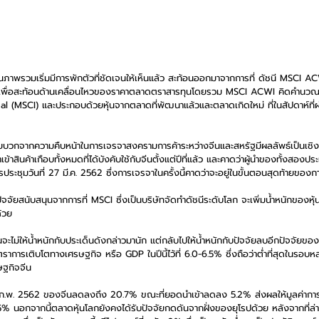
ในภาพรวมเริ่มมีการพักตัวที่ชัดเจนให้เห็นแล้ว สะท้อนออกมาจากการที่ ดัชนี MSCI AC
มาเพื่อสะท้อนด้านเคลื่อนไหวของราคาตลาดตราสารทุนโดยรวม MSCI ACWI คิดคำน
l (MSCI) และประกอบด้วยหุ้นจากตลาดที่พัฒนาแล้วและตลาดเกิดใหม่ ที่ในสัปดาห์ที
ปัจจัยบวกจากความคืบหน้าในการเจรจาสงครามการค้าระหว่างจีนและสหรัฐมีผลลัพธ์เป็นเชิ
้าสินค้าเกือบทั้งหมดที่ได้บังคับใช้กับจีนตั้งแต่ปีที่แล้ว และคาดว่าผู้นำของทั้งสอง
ระชุมวันที่ 27 มี.ค. 2562 ซึ่งการเจรจาในครั้งนี้คาดว่าจะอยู่ในขั้นตอนสุดท้ายของ
ัจจัยสนับสนุนจากการที่ MSCI ซึ่งเป็นบริษัทจัดทำดัชนีระดับโลก จะเพิ่มน้ำหนักของหุ้
้วย
นจะไม่ให้น้ำหนักกับประเด็นดังกล่าวมานัก แต่กลับไปให้น้ำหนักกับปัจจัยลบอีกปัจจัยข
าการเติบโตทางเศรษฐกิจ หรือ GDP ในปีนี้ไว้ที่ 6.0-6.5% ซึ่งถือว่าต่ำที่สุดในรอบหลา
ฐกิจจีน
ก.พ. 2562 ของจีนลดลงถึง 20.7% ขณะที่ยอดนำเข้าลดลง 5.2% ส่งผลให้มูลค่าการ
% นอกจากนี้ตลาดหุ้นโลกยังคงได้รับปัจจัยกดดันจากฝั่งของยุโรปด้วย หลังจากที่ล่