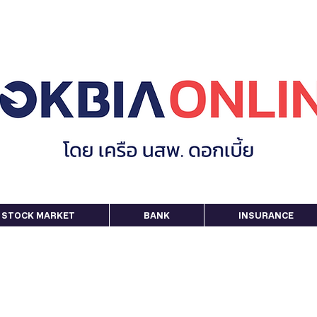
STOCK MARKET
BANK
INSURANCE