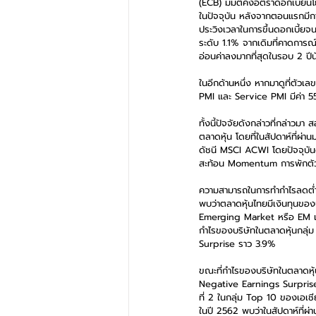
(ECB) มีมติคงอัตราดอกเบี้ยนโยบ
ในปัจจุบัน หลังจากตอนแรกมีการ
ประวิงเวลาในการขึ้นดอกเบี้ยจ
ระดับ 1.1% จากเดิมที่คาดการณ
อ่อนค่าลงมากที่สุดในรอบ 2 ปีน
ในอีกด้านหนึ่ง หากมาดูที่ตั
PMI และ Service PMI มีค่า 55.5
ทั้งนี้ปัจจัยดังกล่าวที่กล่าว
ตลาดหุ้น โดยที่ในสัปดาห์ที่ผ
ดัชนี MSCI ACWI โดยปัจจุบันด
สะท้อน Momentum การพักตัวขอ
ความสามารถในการทำกำไรลดต่ำล
พบว่าตลาดหุ้นไทยมีเงินทุนของ
Emerging Market หรือ EM เป
กำไรของบริษัทในตลาดหุ้นกลุ่
Surprise ราว 3.9%
ขณะที่กำไรของบริษัทในตลาดหุ้
Negative Earnings Surprise 
ที่ 2 ในกลุ่ม Top 10 ของเอเชี
ในปี 2562 พบว่าในสัปดาห์ที