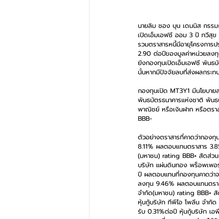
นายลิม ชอง บุน เดนนิส กรรมกา
เปิดเอ็มเอฟซี ออม 3 ปี ทวีสุ
รวมตราสารหนี้มีอายุโครงการปร
2.90 ต่อปีของมูลค่าหน่วยลงทุน
ยังกองทุนเปิดเอ็มเอฟซี พันธบ
นั้นหากมีปัจจัยลบที่ส่งผลกระ
กองทุนเปิด MT3Y1 มีนโยบายลง
พันธบัตรธนาคารแห่งชาติ พันธบั
พาณิชย์ หรือเงินฝาก หรือตราสา
BBB-
ตัวอย่างตราสารที่คาดว่ากองทุน
8.11% ผลตอบแทนตราสาร 3.85%ต่
(มหาชน) rating BBB+ สัดส่วน
บริษัท แผ่นดินทอง พร็อพเพอ
ปี ผลตอบแทนที่กองทุนคาดว่าจะ
ลงทุน 9.46% ผลตอบแทนตราสาร 3
จำกัด(มหาชน) rating BBB+ ส
หุ้นกู้บริษัท ทีพีไอ โพลีน 
รับ 0.31%ต่อปี หุ้นกู้บริษั