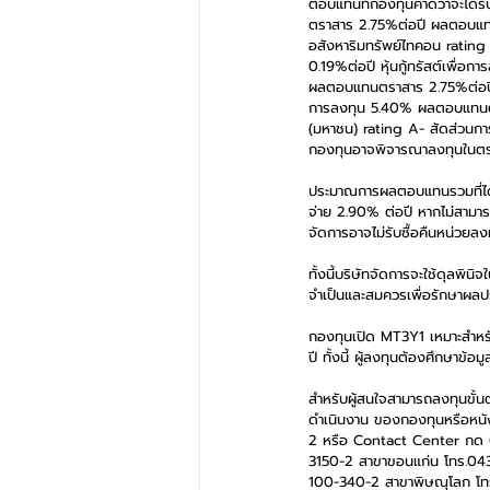
ตอบแทนที่กองทุนคาดว่าจะได้รั
ตราสาร 2.75%ต่อปี ผลตอบแทนที่
อสังหาริมทรัพย์ไทคอน ratin
0.19%ต่อปี หุ้นกู้ทรัสต์เพื่อ
ผลตอบแทนตราสาร 2.75%ต่อปี ผล
การลงทุน 5.40% ผลตอบแทนตราส
(มหาชน) rating A- สัดส่วนกา
กองทุนอาจพิจารณาลงทุนในตราสา
ประมาณการผลตอบแทนรวมที่ได้
จ่าย 2.90% ต่อปี หากไม่สามาร
จัดการอาจไม่รับซื้อคืนหน่วยล
ทั้งนี้บริษัทจัดการจะใช้ดุลพิน
จำเป็นและสมควรเพื่อรักษาผลปร
กองทุนเปิด MT3Y1 เหมาะสำหรับ
ปี ทั้งนี้ ผู้ลงทุนต้องศึกษาข
สำหรับผู้สนใจสามารถลงทุนขั้น
ดำเนินงาน ของกองทุนหรือหนัง
2 หรือ Contact Center กด 0
3150-2 สาขาขอนแก่น โทร.043
100-340-2 สาขาพิษณุโลก โท