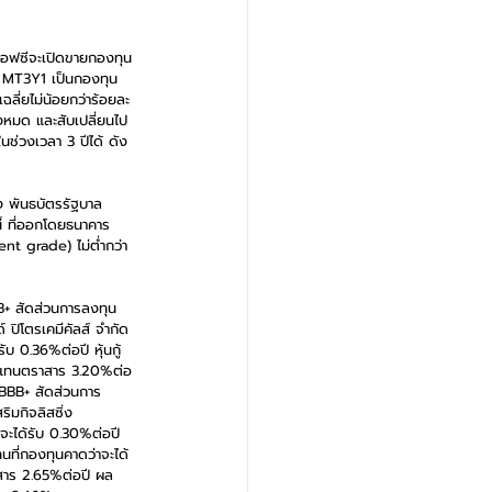
มเอฟซีจะเปิดขายกองทุน
ิด MT3Y1 เป็นกองทุน
ลี่ยไม่น้อยกว่าร้อยละ 
้งหมด และสับเปลี่ยนไป
ช่วงเวลา 3 ปีได้ ดัง
ง พันธบัตรรัฐบาล 
ี้ ที่ออกโดยธนาคาร
ent grade) ไม่ต่ำกว่า 
BB+ สัดส่วนการลงทุน 
ปิโตรเคมีคัลส์ จำกัด 
0.36%ต่อปี หุ้นกู้
อบแทนตราสาร 3.20%ต่อ
 BBB+ สัดส่วนการ
ิมกิจลิสซิ่ง 
ะได้รับ 0.30%ต่อปี 
ที่กองทุนคาดว่าจะได้
าสาร 2.65%ต่อปี ผล