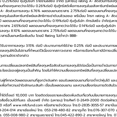
บ 0.25%ต่อปี หุ้นกู้บริษัท ราชธานีลิสซิ่ง จำกัด (มหาชน) rating A- สัดส่วนการ
กองทุนคาดว่าจะได้รับ 0.26%ต่อปี หุ้นกู้ทรัสต์เพื่อการลงทุนในอสังหาริมทรัพย์และ
g A- สัดส่วนการลงทุน 6.76% ผลตอบแทนตราสาร 2.75%ต่อปี ผลตอบแทนที่กองทุนคา
การลงทุนในอสังหาริมทรัพย์และสิทธิการเช่าดับบลิวเอชเอ พรีเมี่ยม โกรท rating A- ส
ตอบแทนที่กองทุนคาดว่าจะได้รับ 0.19%ต่อปี หุ้นกู้บริษัท ภัทรลิสซิ่ง จำกัด(มหา
าร 2.65%ต่อปี ผลตอบแทนที่กองทุนคาดว่าจะได้รับ 0.14%ต่อปี และหุ้นกู้บริษัท ช
รลงทุน 8.10% ผลตอบแทนตราสาร 2.75%ต่อปี ผลตอบแทนที่กองทุนคาดว่าจะได้รับ 0.
รอื่นแทนหรือเพิ่มเติม โดยมี Rating ไม่ต่ำกว่า BBB-
รับจากการลงทุน 3.15% ต่อปี ประมาณการค่าใช้จ่าย 0.25% ต่อปี และประมาณการผ
ถลงทุนให้เป็นไปตามที่กำหนดไว้เนื่องจากสภาวะตลาด หรือการเรียกเก็บภาษีมีการเปลี
งทุนตามอัตราดังกล่าว
ิจในการเปลี่ยนแปลงทรัพย์สินที่ลงทุนหรือสัดส่วนการลงทุนได้ต่อเมื่อเป็นการดำเนินการ
ะโยชน์ของผู้ลงทุนเป็นสำคัญ โดยไม่ทำให้ความเสี่ยงของทรัพย์สินที่ลงทุนเปลี่ยนแป
ผู้ที่คาดหวังผลตอบแทนที่สูงกว่าเงินฝาก ยอมรับผลตอบแทนที่อาจต่ำกว่าหุ้นได้ แล
้อมูลเพื่อทำความเข้าใจลักษณะสินค้า เงื่อนไขผลตอบแทน และความเสี่ยงก่อนการตัดสินใ
ต่ำได้ตั้งแต่ 10,000 บาท โดยติดต่อขอรายละเอียดเพิ่มเติมเกี่ยวกับนโยบายการลงทุ
สือชี้ชวนได้ที่บลจ. เอ็มเอฟซี จำกัด (มหาชน) โทรศัพท์ 0-2649-2000 ติดต่อฝ่า
 หรือที่ www.mfcfund.com หรือสาขาแจ้งวัฒนะ โทร.0-2835-3055-57 สาขาปิ่นเ
-204-014 สาขาเชียงใหม่ โทร. 053-218-480-82 สาขาภูเก็ต โทร.076-307-070 
ร. 055-008-980-2 สาขาอุบลราชธานี โทร.045-422-890-2 สาขาหาดใหญ่ โทร. 