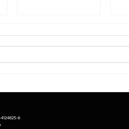
CIMB THAI เปิดมุมมองลงทุน
บลจ.ท
ไตรมาส 2 กระจายพอร์ต ลด
ทุน 
เสี่ยง จับตาเงินเฟ้อใกล้ชิด
บาทร
จุดเด
ลงทุ
2-4124825-6
m