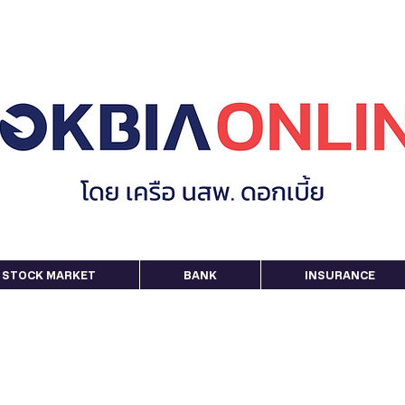
STOCK MARKET
BANK
INSURANCE