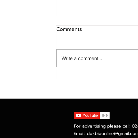
Comments
Write a comment...
ไทยยูเนี่ยนปลื้ม GPM ไตรมาส
สองทำนิวไฮทะลุ 21.4% พร้อม
ไฟเขียวจ่ายปันผล 0.40 บาทต่อ
หุ้น เพิ่มขึ้น 14.3%ด้านอัตราส่วน
D/E ปรับตัวลดลง ตอกย้ำ
สถานะการเงินแข็งแกร่ง
For advertising please call: 0
Email:
dokbiaonline@gmail.co