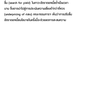
ขึ้น (search for yield) ในภาวะอัตราดอกเบี้ยต่ำเป็นเวลา
นาน ซึ่งอาจน่าไปสู่การประเมินความเสี่ยงตำ่กว่าที่ควร 
(underpricing of risks) คณะกรรมการฯ เห็นว่าการปรับขึ้น
อัตราดอกเบี้ยนโยบายในครั้งนี้จะช่วยลดการสะสมความ
เปราะบาง ในระบบการเงินควบคู่กับมาตรการดูแลเสถียรภาพ
ระบบการเงินที่ได้ด่าเนินการไป
มองไปข้างหน้า เศรษฐกิจไทยมีแนวโน้มขยายตัวต่อเนื่อง แม้
แรงส่งจากอุปสงค์ต่างประเทศ ชะลอลง คณะกรรมการฯ 
เห็นว่า นโยบายการเงินที่ผ่อนคลายจะยังมีความเหมาะสมใน
ระยะข้างหน้า โดยจะ ติดตามพัฒนาการของการขยายตัวทาง
เศรษฐกิจ อัตราเงินเฟ้อ และเสถียรภาพระบบการเงิน รวมทั้ง
ปัจจัย เสี่ยงต่าง ๆ อย่างใกล้ชิด เพื่อประกอบการด่าเนิน
นโยบายการเงินที่เหมาะสมในระยะต่อไป