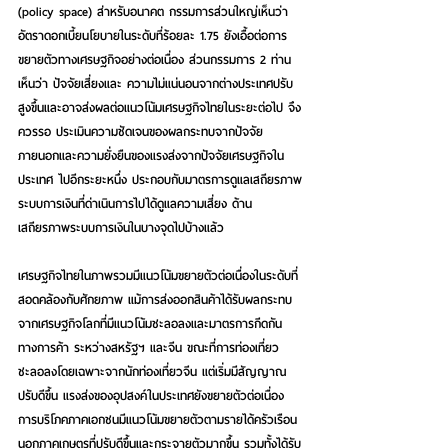
(policy space) ส่าหรับอนาคต กรรมการส่วนใหญ่เห็นว่า
อัตราดอกเบี้ยนโยบายในระดับที่ร้อยละ 1.75 ยังเอื้อต่อการ
ขยายตัวทางเศรษฐกิจอย่างต่อเนื่อง ส่วนกรรมการ 2 ท่าน
เห็นว่า ปัจจัยเสี่ยงและ ความไม่แน่นอนจากต่างประเทศปรับ
สูงขึ้นและอาจส่งผลต่อแนวโน้มเศรษฐกิจไทยในระยะต่อไป จึง
ควรรอ ประเมินความชัดเจนของผลกระทบจากปัจจัย
ภายนอกและความยั่งยืนของแรงส่งจากปัจจัยเศรษฐกิจใน
ประเทศ ไปอีกระยะหนึ่ง ประกอบกับมาตรการดูแลเสถียรภาพ
ระบบการเงินที่ด่าเนินการไปได้ดูแลความเสี่ยง ด้าน
เสถียรภาพระบบการเงินในบางจุดไปบ้างแล้ว
เศรษฐกิจไทยในภาพรวมมีแนวโน้มขยายตัวต่อเนื่องในระดับที่
สอดคล้องกับศักยภาพ แม้การส่งออกสินค้าได้รับผลกระทบ
จากเศรษฐกิจโลกที่มีแนวโน้มชะลอลงและมาตรการกีดกัน
ทางการค้า ระหว่างสหรัฐฯ และจีน ขณะที่การท่องเที่ยว
ชะลอลงโดยเฉพาะจากนักท่องเที่ยวจีน แต่เริ่มมีสัญญาณ
ปรับดีขึ้น แรงส่งของอุปสงค์ในประเทศยังขยายตัวต่อเนื่อง 
การบริโภคภาคเอกชนมีแนวโน้มขยายตัวตามรายได้ครัวเรือน 
นอกภาคเกษตรที่ปรับดีขึ้นและกระจายตัวมากขึ้น รวมทั้งได้รับ