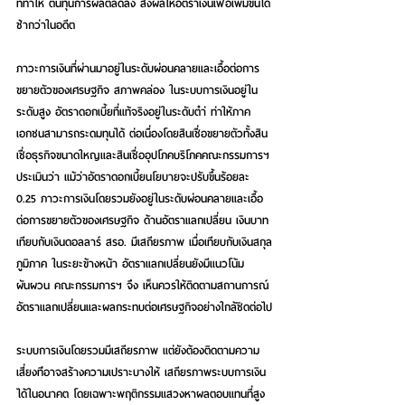
ที่ท่าให้ ต้นทุนการผลิตลดลง ส่งผลให้อัตราเงินเฟ้อเพิ่มขึ้นได้
ช้ากว่าในอดีต
ภาวะการเงินที่ผ่านมาอยู่ในระดับผ่อนคลายและเอื้อต่อการ
ขยายตัวของเศรษฐกิจ สภาพคล่อง ในระบบการเงินอยู่ใน
ระดับสูง อัตราดอกเบี้ยที่แท้จริงอยู่ในระดับตำ่ ท่าให้ภาค
เอกชนสามารถระดมทุนได้ ต่อเนื่องโดยสินเชื่อขยายตัวทั้งสิน
เชื่อธุรกิจขนาดใหญและสินเชื่ออุปโภคบริโภคคณะกรรมการฯ
ประเมินว่า แม้ว่าอัตราดอกเบี้ยนโยบายจะปรับขึ้นร้อยละ 
0.25 ภาวะการเงินโดยรวมยังอยู่ในระดับผ่อนคลายและเอื้อ 
ต่อการขยายตัวของเศรษฐกิจ ด้านอัตราแลกเปลี่ยน เงินบาท
เทียบกับเงินดอลลาร์ สรอ. มีเสถียรภาพ เมื่อเทียบกับเงินสกุล
ภูมิภาค ในระยะข้างหน้า อัตราแลกเปลี่ยนยังมีแนวโน้ม
ผันผวน คณะกรรมการฯ จึง เห็นควรให้ติดตามสถานการณ์
อัตราแลกเปลี่ยนและผลกระทบต่อเศรษฐกิจอย่างใกล้ชิดต่อไป
ระบบการเงินโดยรวมมีเสถียรภาพ แต่ยังต้องติดตามความ
เสี่ยงท่ีอาจสร้างความเปราะบางให้ เสถียรภาพระบบการเงิน
ได้ในอนาคต โดยเฉพาะพฤติกรรมแสวงหาผลตอบแทนที่สูง