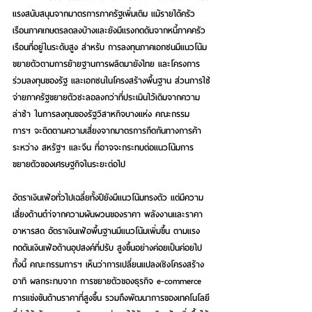
แรงสนับสนุนจากมาตรการภาครัฐเพิ่มเติม แม้รายได้ครัว
เรือนภาคเกษตรลดลงบ้างและยังมีแรงกดดันจากหนี้ภาคครัว
เรือนที่อยู่ในระดับสูง ส่าหรับ การลงทุนภาคเอกชนมีแนวโน้ม
ขยายตัวตามการย้ายฐานการผลิตมายังไทย และโครงการ
ร่วมลงทุนของรัฐ และเอกชนในโครงสร้างพื้นฐาน ส่วนการใช้
จ่ายภาครัฐขยายตัวชะลอลงกว่าที่ประเมินไว้เดิมจากความ
ล่าช้า ในการลงทุนของรัฐวิสาหกิจบางแห่ง คณะกรรม
การฯ จะติดตามความเสี่ยงจากมาตรการกีดกันทางการค้า
ระหว่าง สหรัฐฯ และจีน ที่อาจจะกระทบต่อแนวโน้มการ
ขยายตัวของเศรษฐกิจในระยะต่อไป
อัตราเงินเฟ้อทั่วไปเฉลี่ยทั้งปียังมีแนวโน้มทรงตัว แต่มีความ
เสี่ยงด้านตำ่จากความผันผวนของราคา พลังงานและราคา
อาหารสด อัตราเงินเฟ้อพื้นฐานมีแนวโน้มเพิ่มขึ้น ตามแรง
กดดันเงินเฟ้อด้านอุปสงค์ที่ปรับ สูงขึ้นอย่างค่อยเป็นค่อยไป 
ทั้งนี้ คณะกรรมการฯ เห็นว่าการเปลี่ยนแปลงเชิงโครงสร้าง 
อาทิ ผลกระทบจาก การขยายตัวของธุรกิจ e-commerce 
การแข่งขันด้านราคาที่สูงขึ้น รวมถึงพัฒนาการของเทคโนโลยี