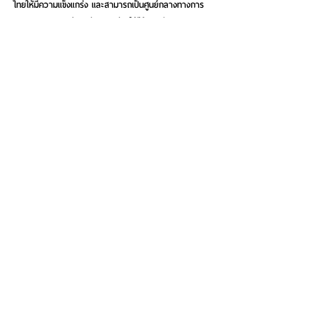
ไทยให้มีความแข็งแกร่ง
 และสามารถเป็นศูนย์กลางทางการ
เงินของภูมิภาคเอเชียตะวันออกเฉียงใต้ได้ตามเป้าหมายของ
รัฐบาลอีกด้วย 
See All
Recent Posts