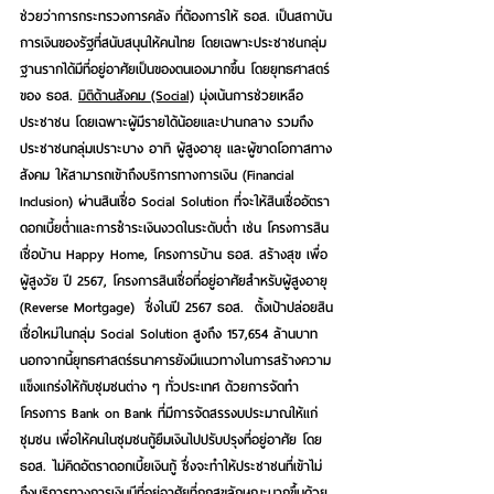
ช่วยว่าการกระทรวงการคลัง ที่ต้องการให้ ธอส. เป็นสถาบัน
การเงินของรัฐที่สนับสนุนให้คนไทย โดยเฉพาะประชาชนกลุ่ม
ฐานรากได้มีที่อยู่อาศัยเป็นของตนเองมากขึ้น โดยยุทธศาสตร์
ของ ธอส. 
มิติ
ด้านสังคม (Social)
 มุ่งเน้นการช่วยเหลือ
ประชาชน โดยเฉพาะผู้มีรายได้น้อยและปานกลาง รวมถึง
ประชาชนกลุ่มเปราะบาง อาทิ ผู้สูงอายุ และผู้ขาดโอกาสทาง
สังคม ให้สามารถเข้าถึงบริการทางการเงิน (Financial 
Inclusion) ผ่านสินเชื่อ Social Solution ที่จะให้สินเชื่ออัตรา
ดอกเบี้ยต่ำและการชำระเงินงวดในระดับต่ำ เช่น โครงการสิน
เชื่อบ้าน Happy Home, 
โครงการบ้าน ธอส. สร้างสุข เพื่อ
ผู้สูงวัย ปี 2567, โครงการ
สินเชื่อที่อยู่อาศัยสำหรับผู้สูงอายุ 
(Reverse Mortgage)  ซึ่งในปี 2567 ธอส.  ตั้งเป้าปล่อยสิน
เชื่อใหม่ในกลุ่ม Social Solution สูงถึง 157,654 ล้านบาท 
นอกจากนี้ยุทธศาสตร์ธนาคารยังมีแนวทางในการสร้างความ
แข็งแกร่งให้กับชุมชนต่าง ๆ ทั่วประเทศ ด้วยการจัดทำ
โครงการ Bank on Bank ที่มีการจัดสรรงบประมาณให้แก่
ชุมชน เพื่อให้คนในชุมชนกู้ยืมเงินไปปรับปรุงที่อยู่อาศัย โดย 
ธอส. ไม่คิดอัตราดอกเบี้ยเงินกู้ ซึ่งจะทำให้ประชาชนที่เข้าไม่
ถึงบริการทางการเงินมีที่อยู่อาศัยที่ถูกสุขลักษณะมากขึ้นด้วย 