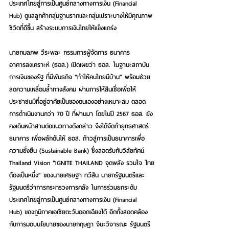
ประเทศไทยสู่การเป็นศูนย์กลางทางการเงิน (Financial 
Hub) ดูแลลูกค้ากลุ่มฐานรากและกลุ่มเปราะบางให้มีคุณภาพ
ชีวิตที่ดีขึ้น สร้างระบบการเงินไทยให้แข็งแกร่ง
นายกมลภพ วีระพละ กรรมการผู้จัดการ ธนาคาร
อาคารสงเคราะห์ (ธอส.)
 เปิดเผยว่า ธอส. ในฐานะสถาบัน
การเงินของรัฐ ที่มีพันธกิจ 
“ทำให้คนไทยมีบ้าน”
 พร้อมช่วย
ลดความเหลื่อมล้ำทางสังคม ผ่านการให้สินเชื่อเพื่อให้
ประชาชนมีที่อยู่อาศัยเป็นของตนเองอย่างเหมาะสม ตลอด
การดำเนินงานกว่า 70 ปี ที่ผ่านมา โดยในปี 2567 ธอส. ยัง
คงเดินหน้าสานต่อแนวทางดังกล่าว จึงได้จัดทำยุทธศาสตร์
ธนาคาร เพื่อผลักดันให้ ธอส. ก้าวสู่การเป็นธนาคารเพื่อ
ความยั่งยืน (Sustainable Bank) ซึ่งสอดรับกับ
วิสัยทัศน์ 
Thailand Vision “IGNITE THAILAND จุดพลัง รวมใจ ไทย
ต้องเป็นหนึ่ง” ของนายเศรษฐา ทวีสิน นายกรัฐมนตรีและ
รัฐมนตรีว่าการกระทรวงการคลัง 
ในการร่วมยกระดับ
ประเทศไทยสู่การเป็น
ศูนย์กลางทางการเงิน (Financial 
Hub) ของภูมิภาคเอเชียตะวันออกเฉียงใต้ อีกทั้งสอดคล้อง
กับการมอบนโยบายของนายกฤษฎา จีนะวิจารณะ รัฐมนตรี