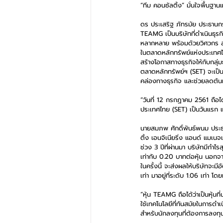
“ทีม คอนซัลติ้ง” มั่นใจพื้นฐา
ดร ประเสริฐ ภัทรมัย ประธานกร
TEAMG เป็นบริษัทที่ดำเนินธุร
หลากหลาย พร้อมด้วยวิศวกร สถา
ในตลาดหลักทรัพย์แห่งประเทศไทย 
สร้างโอกาสทางธุรกิจให้กับกลุ
ตลาดหลักทรัพย์ฯ (SET) จะเป็น
คล่องทางธุรกิจ และช่วยลดต้น
“วันที่ 12 กรกฏาคม 2561 ถือไ
ประเทศไทย (SET) เป็นวันแรก แล
นายสมภพ ศักดิ์พันธ์พนม ประธ
ติ้ง เอนจิเนียริ่ง แอนด์ แมเน
ช่วง 3 ปีที่ผ่านมา บริษัทมีกำไร
เท่ากับ 0.20 บาทต่อหุ้น นอกจา
ในครั้งนี้ จะส่งผลให้บริษัทจ
เท่า มาอยู่ที่ระดับ 1.06 เท่า โ
“หุ้น TEAMG ถือได้ว่าเป็นหุ้
ใช้เทคโนโลยีที่ทันสมัยในการดำเ
สำหรับนักลงทุนที่ต้องการลงทุ