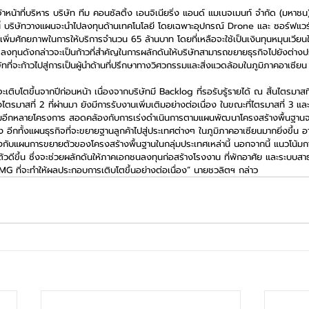
้าหน้าที่บริหาร บริษัท ทีม คอนซัลติ้ง เอนจิเนียริ่ง แอนด์ แมเนจเมนท์ จำกัด (มหา
้งนี้ บริษัทวางแผนจะนำไปลงทุนด้านเทคโนโลยี โดยเฉพาะอุปกรณ์ Drone และ ซอร์ฟแว
พิ่มศักยภาพในการให้บริการจำนวน 65 ล้านบาท โดยที่เหลือจะใช้เป็นเงินทุนหมุนเวียน
ลงทุนดังกล่าวจะเป็นก้าวที่สำคัญในการผลักดันให้บริษัทสามารถขยายธุรกิจไปยังต่างปร
ทที่จะก้าวไปสู่การเป็นผู้นำด้านที่ปรึกษาทางวิศวกรรมและสิ่งแวดล้อมในภูมิภาคอาเซียน
ะเติบโตขึ้นจากปีก่อนหน้า เนื่องจากบริษัทมี Backlog ที่รอรับรู้รายได้ ณ สิ้นไตรมาสที่
ไตรมาสที่ 2 ที่ผ่านมา ยังมีการรับงานเพิ่มเติมอย่างต่อเนื่อง ในขณะที่ไตรมาสที่ 3 และ 
ิมอีกหลายโครงการ สอดคล้องกับการเร่งดำเนินการตามแผนพัฒนาโครงสร้างพื้นฐานจ
กทั้งแผนธุรกิจที่จะขยายฐานลูกค้าไปสู่ประเทศต่างๆ ในภูมิภาคอาเซียนมากยิ่งขึ้น อาท
้องกับแผนการขยายตัวของโครงสร้างพื้นฐานในกลุ่มประเทศเหล่านี้ นอกจากนี้ แนวโน้
วดีขึ้น ซึ่งจะช่วยผลักดันให้ภาคเอกชนลงทุนก่อสร้างโรงงาน ที่พักอาศัย และระบบสาธ
AMG ที่จะทำให้ผลประกอบการเติบโตขึ้นอย่างต่อเนื่อง” นายชวลิตฯ กล่าว