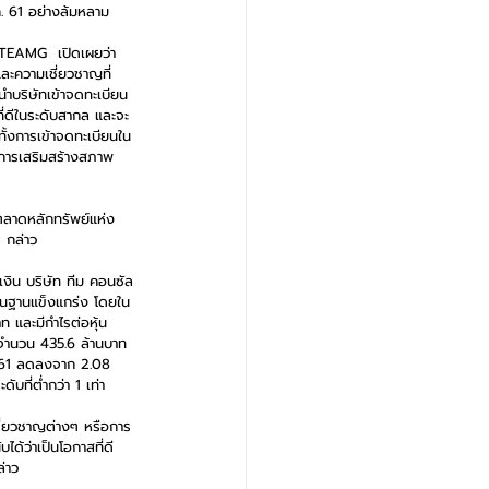
ค. 61 อย่างล้มหลาม
 TEAMG  เปิดเผยว่า 
ละความเชี่ยวชาญที่
นำบริษัทเข้าจดทะเบียน
ที่ดีในระดับสากล และจะ
ั้งการเข้าจดทะเบียนใน
ในการเสริมสร้างสภาพ
นตลาดหลักทรัพย์แห่ง
ฯ กล่าว
งิน บริษัท ทีม คอนซัล
พื้นฐานแข็งแกร่ง โดยใน
าท และมีกำไรต่อหุ้น
O จำนวน 435.6 ล้านบาท 
 2561 ลดลงจาก 2.08 
ับที่ต่ำกว่า 1 เท่า
ชี่ยวชาญต่างๆ หรือการ
ด้ว่าเป็นโอกาสที่ดี
่าว