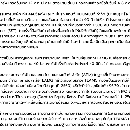
นแกร่ง เทรดวันแรก 12 ก.ค. นี้ กระแสตอบรับเยี่ยม นักลงทุนแห่จองซื้อในวันที่ 4-6 ก.
รมการบริษัท ทีม คอนซัลติ้ง เอนจิเนียริ่ง แอนด์ แมเนจเมนท์ จำกัด (มหาชน) หรือ
กิจด้านที่ปรึกษาทางวิศวกรรมและสิ่งแวดล้อมมาแล้วกว่า 40 ปี ทำให้เรามีประสบการณ์แ
ปนิก ผู้เชี่ยวชาญในสาขาต่างๆ และทีมงานที่เกี่ยวข้องกว่า 1,500 คน การตัดสินใจ
 (SET)  ในครั้งนี้ถือเป็นก้าวสำคัญที่จะผลักดันให้บริษัทเป็นที่รู้จักและมีภาพลักษณ์
่มธุรกิจของ TEAMG รวมทั้งสร้างการเติบโตและความมั่นคงทางธุรกิจได้ในระยะยาว อีกท
การระดมเงินทุนเพื่อนำมาลงทุนด้านเทคโนโลยีก้าวหน้า และเพื่อเป็นเงินทุนหมุนเวียน
ทุนทางการเงินของบริษัท
ด้ว่าเป็นวันสำคัญของบริษัทเราอย่างมาก เพราะเป็นวันที่หุ้นของTEAMG เข้าซื้อขายใ
ะยังเป็นวันครบรอบ 40 ปีของบริษัทซึ่งเริ่มก่อตั้งตั้งแต่ 40 ปีที่แล้ว” ดร.ประเสริฐ
านกรรมการ บริษัท แอสเซท โปร แมเนจเม้นท์ จำกัด (APM) ในฐานะที่ปรึกษาทางการเ
จเมนท์ จำกัด (มหาชน) หรือTEAMG กล่าวเพิ่มเติมอีกว่า TEAMG ถือว่าเป็นบริษัทที่มี
สุทธิเติบโตอย่างต่อเนื่อง โดยปีล่าสุด (ปี 2560) บริษัทมีกำไรสุทธิเท่ากับ 96.70 ล้านบ
กนี้บริษัทยังมีฐานะทางการเงินที่แข็งแกร่ง โดยหลังจากที่ได้รับเงินระดมทุนจาก IP
ะมีอัตราส่วนหนี้สินรวมต่อทุน(Debt to Equity Ratio: D/E Ratio) ณ ไตรมาสที่ 1 ปี
ดยหากพิจารณาเฉพาะหนี้สินที่มีภาระดอกเบี้ยแล้ว จะพบว่าอัตราส่วนหนี้สินต่อทุนจะอยู่ในระด
นที่น่าลงทุน เพราะมีจุดเด่นหลายด้าน อาทิเช่น ความพร้อมทางด้านบุคลากรในสาขาความเ
นินธุรกิจ จนเป็นที่ยอมรับจากลูกค้าในระดับนานาชาติ ดังนั้นการลงทุนในหุ้น TEAMG นับไ
นในธุรกิจที่มีผลประกอบการที่มั่นคง และมีฐานะทางการเงินที่แข็งแกร่ง” นายสมภพฯ กล