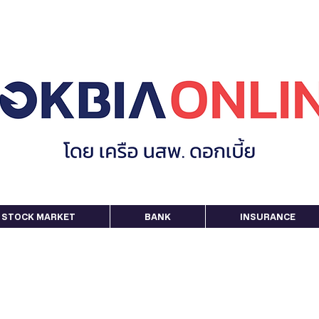
STOCK MARKET
BANK
INSURANCE