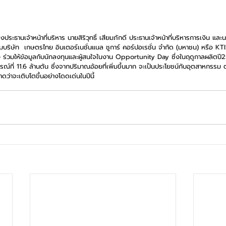
ระธานเจ้าหน้าที่บริหาร นายสิริวุทธิ์ เสียมภักดี ประธานเจ้าหน้าที่บริหารการเงิน และนา
ลุ่มบริษัท  เกษตรไทย อินเตอร์เนชั่นแนล ชูการ์ คอร์ปอเรชั่น จำกัด (มหาชน) หรือ KT
ง ร่วมให้ข้อมูลกับนักลงทุนและผู้สนใจในงาน Opportunity Day ซึ่งในฤดูกาลผลิตปี
ารณ์ที่ 11.6 ล้านตัน ซึ่งจากปริมาณอ้อยที่เพิ่มขึ้นมาก จะเป็นประโยชน์กับอุตสาหกรรม ต่
ว่าจะเติบโตขึ้นอย่างโดดเด่นในปีนี้