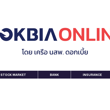
STOCK MARKET
BANK
INSURANCE