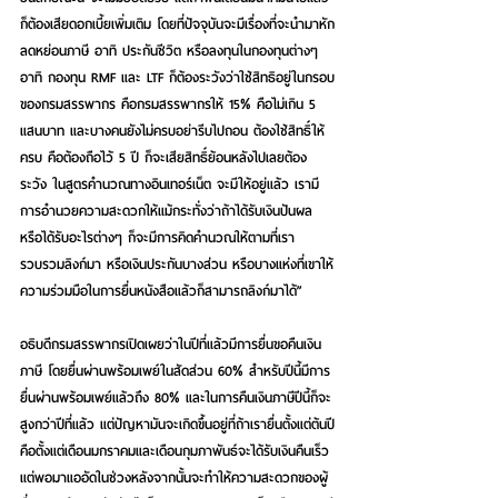
ก็ต้องเสียดอกเบี้ยเพิ่มเติม โดยที่ปัจจุบันจะมีเรื่องที่จะนำมาหัก
ลดหย่อนภาษี อาทิ ประกันชีวิต หรือลงทุนในกองทุนต่างๆ 
อาทิ กองทุน RMF และ LTF ก็ต้องระวังว่าใช้สิทธิอยู่ในกรอบ
ของกรมสรรพากร คือกรมสรรพากรให้ 15% คือไม่เกิน 5 
แสนบาท และบางคนยังไม่ครบอย่ารีบไปถอน ต้องใช้สิทธิ์ให้
ครบ คือต้องถือไว้ 5 ปี ก็จะเสียสิทธิ์ย้อนหลังไปเลยต้อง
ระวัง ในสูตรคำนวณทางอินเทอร์เน็ต จะมีให้อยู่แล้ว เรามี
การอำนวยความสะดวกให้แม้กระทั่งว่าถ้าได้รับเงินปันผล 
หรือได้รับอะไรต่างๆ ก็จะมีการคิดคำนวณให้ตามที่เรา
รวบรวมลิงก์มา หรือเงินประกันบางส่วน หรือบางแห่งที่เขาให้
ความร่วมมือในการยื่นหนังสือแล้วก็สามารถลิงก์มาได้”
อธิบดีกรมสรรพากรเปิดเผยว่าในปีที่แล้วมีการยื่นขอคืนเงิน
ภาษี โดยยื่นผ่านพร้อมเพย์ในสัดส่วน 60% สำหรับปีนี้มีการ
ยื่นผ่านพร้อมเพย์แล้วถึง 80% และในการคืนเงินภาษีปีนี้ก็จะ
สูงกว่าปีที่แล้ว แต่ปัญหามันจะเกิดขึ้นอยู่ที่ถ้าเรายื่นตั้งแต่ต้นปี
คือตั้งแต่เดือนมกราคมและเดือนกุมภาพันธ์จะได้รับเงินคืนเร็ว 
แต่พอมาแออัดในช่วงหลังจากนั้นจะทำให้ความสะดวกของผู้