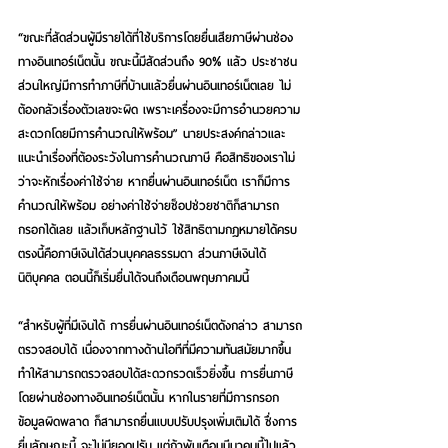
“ขณะที่สัดส่วนผู้มีรายได้ที่ใช้บริการโดยยื่นเสียภาษีผ่านช่อง
ทางอินเทอร์เน็ตนั้น ขณะนี้มีสัดส่วนถึง 90% แล้ว ประชาชน
ส่วนใหญ่มีการทำภาษีที่บ้านแล้วยื่นผ่านอินเทอร์เน็ตเลย ไม่
ต้องกลัวเรื่องตัวเลขจะผิด เพราะเครื่องจะมีการอำนวยความ
สะดวกโดยมีการคำนวณให้พร้อม” นายประสงค์กล่าวและ
แนะนำเรื่องที่ต้องระวังในการคำนวณภาษี คือสิทธิของเราไม่
ว่าจะหักเรื่องค่าใช้จ่าย หากยื่นผ่านอินเทอร์เน็ต เราก็มีการ
คำนวณให้พร้อม อย่างค่าใช้จ่ายช็อปช่วยชาติก็สามารถ
กรอกได้เลย แล้วเก็บหลักฐานไว้ ใช้สิทธิตามกฎหมายได้ครบ 
ตรงนี้คือภาษีเงินได้ส่วนบุคคลธรรมดา ส่วนภาษีเงินได้
นิติบุคคล ตอนนี้ก็เริ่มยื่นได้จนถึงเดือนพฤษภาคมนี้
“สำหรับผู้ที่มีเงินได้ การยื่นผ่านอินเทอร์เน็ตดังกล่าว สามารถ
ตรวจสอบได้ เนื่องจากทางด้านไอทีที่มีความทันสมัยมากขึ้น 
ทำให้สามารถตรวจสอบได้สะดวกรวดเร็วยิ่งขึ้น การยื่นภาษี
โดยผ่านช่องทางอินเทอร์เน็ตนั้น หากในรายที่มีการกรอก
ข้อมูลผิดพลาด ก็สามารถยื่นแบบปรับปรุงเพิ่มเติมได้ ซึ่งการ
ยื่นลักษณะนี้ จะไม่มียอดปรับ แต่ถ้าพ้นเดือนมีนาคมนี้ไปแล้ว