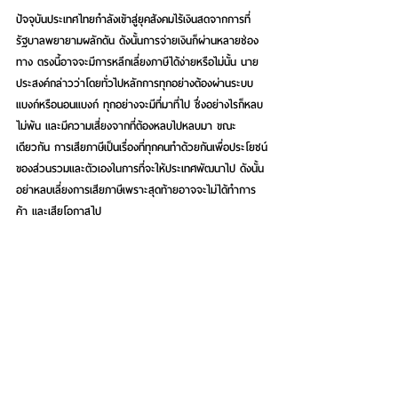
ปัจจุบันประเทศไทยกำลังเข้าสู่ยุคสังคมไร้เงินสดจากการที่
รัฐบาลพยายามผลักดัน ดังนั้นการจ่ายเงินก็ผ่านหลายช่อง
ทาง ตรงนี้อาจจะมีการหลีกเลี่ยงภาษีได้ง่ายหรือไม่นั้น นาย
ประสงค์กล่าวว่าโดยทั่วไปหลักการทุกอย่างต้องผ่านระบบ
แบงก์หรือนอนแบงก์ ทุกอย่างจะมีที่มาที่ไป ซึ่งอย่างไรก็หลบ
ไม่พ้น และมีความเสี่ยงจากที่ต้องหลบไปหลบมา ขณะ
เดียวกัน การเสียภาษีเป็นเรื่องที่ทุกคนทำด้วยกันเพื่อประโยชน์
ของส่วนรวมและตัวเองในการที่จะให้ประเทศพัฒนาไป ดังนั้น
อย่าหลบเลี่ยงการเสียภาษีเพราะสุดท้ายอาจจะไม่ได้ทำการ
ค้า และเสียโอกาสไป
ส่วนกรณีคริปโตเคอเรนซี หรือเงินสกุลดิจิทัล ที่จะมีการจัด
เก็บภาษีด้วยนั้น นายประสงค์กล่าวว่า ขณะนี้เรื่องอยู่
กฤษฎีกาที่กำลังร่างกฎหมายอยู่ ก่อนผ่านครม.ออกเป็น
พ.ร.ก. ซึ่งหากแก้ไขเรียบร้อย คงนำเสนอกราบทูล และเมื่อ
โปรดเกล้าแล้ว ก็จะออกเป็นพระราชกำหนด
“ตามหลักการในภาพรวมเกี่ยวกับเรื่องนี้เมื่อเปิดบริษัทแล้ว