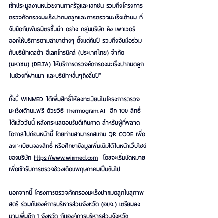
เข้าประมูลงานหน่วยงานภาครัฐและเอกชน รวมถึงโครงการ
ตรวจคัดกรองมะเร็งปากมดลูกและการตรวจมะเร็งเต้านม ที่
จับมือกับพันธมิตรชั้นนำ อย่าง กลุ่มบริษัท คิง เพาเวอร์ 
ออกให้บริการตามสาขาต่างๆ ตั้งแต่ต้นปี รวมถึงจับมือร่วม
กับบริษัทเดลต้า อีเลคโทรนิคส์ (ประเทศไทย) จำกัด 
(มหาชน) (DELTA) ให้บริการตรวจคัดกรองมะเร็งปากมดลูก
ในช่วงที่ผ่านมา และบริษัทฯอื่นๆถึงสิ้นปี”
ทั้งนี้ WINMED ได้เพิ่มสิทธิ์ให้ลงทะเบียนในโครงการตรวจ
มะเร็งเต้านมฟรี ด้วยวิธี 
Thermogram.AI
  อีก 100 สิทธิ์ 
ได้แล้ววันนี้ หลังกระแสตอบรับดีเกินคาด สำหรับผู้ที่พลาด
โอกาสไปก่อนหน้านี้ โดยท่านสามารถสแกน QR CODE เพื่อ
ลงทะเบียนจองสิทธิ์ หรือศึกษาข้อมูลเพิ่มเติมได้ในหน้าเว็บไซต์
ของบริษัท 
https://www.winmed.com
  โดยจะเริ่มนัดหมาย
เพื่อเข้ารับการตรวจช่วงเดือนพฤษภาคมเป็นต้นไป
นอกจากนี้ โครงการตรวจคัดกรองมะเร็งปากมดลูกในสุภาพ
สตรี ร่วมกับองค์การบริหารส่วนจังหวัด (อบจ.) เตรียมลง
นามเพิ่มอีก 1 จังหวัด กับองค์การบริหารส่วนจังหวัด