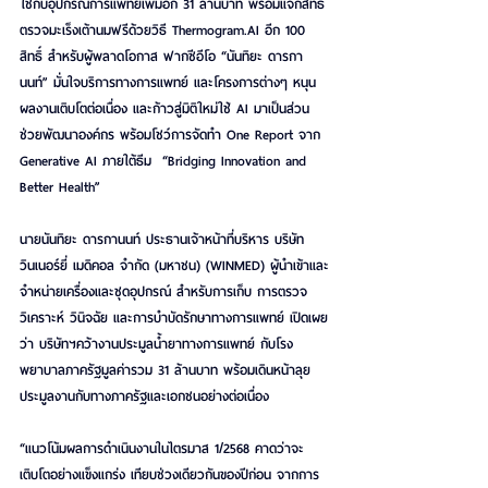
ใช้กับอุปกรณ์การแพทย์เพิ่มอีก 31 ล้านบาท พร้อมแจกสิทธิ์
ตรวจมะเร็งเต้านมฟรีด้วยวิธี 
Thermogram.AI
 อีก 100 
สิทธิ์ สำหรับผู้พลาดโอกาส ฟากซีอีโอ “นันทิยะ ดารกา
นนท์” มั่นใจบริการทางการแพทย์ และโครงการต่างๆ หนุน
ผลงานเติบโตต่อเนื่อง และก้าวสู่มิติใหม่ใช้ AI มาเป็นส่วน
ช่วยพัฒนาองค์กร พร้อมโชว์การจัดทำ One Report จาก 
Generative AI ภายใต้ธีม  “Bridging Innovation and 
Better Health”
นายนันทิยะ ดารกานนท์ ประธานเจ้าหน้าที่บริหาร บริษัท 
วินเนอร์ยี่ เมดิคอล จำกัด (มหาชน) (WINMED) ผู้นำเข้าและ
จำหน่ายเครื่องและชุดอุปกรณ์ สำหรับการเก็บ การตรวจ
วิเคราะห์ วินิจฉัย และการบำบัดรักษาทางการแพทย์ เปิดเผย
ว่า บริษัทฯคว้างานประมูลน้ำยาทางการแพทย์ กับโรง
พยาบาลภาครัฐมูลค่ารวม 31 ล้านบาท พร้อมเดินหน้าลุย
ประมูลงานกับทางภาครัฐและเอกชนอย่างต่อเนื่อง
“แนวโน้มผลการดำเนินงานในไตรมาส 1/2568 คาดว่าจะ
เติบโตอย่างแข็งแกร่ง เทียบช่วงเดียวกันของปีก่อน จากการ