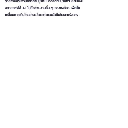
รายงานประจำปีอย่างสมบูรณ์ นอกจากนี้บริษัทฯ ยังมีแผน
ขยายการใช้ AI ไปยังส่วนงานอื่น ๆ ขององค์กร เพื่อขับ
เคลื่อนการเติบโตอย่างแข็งแกร่งและยั่งยืนในยุคแห่งการ
เปลี่ยนผ่านสู่อนาคต
See All
Recent Posts