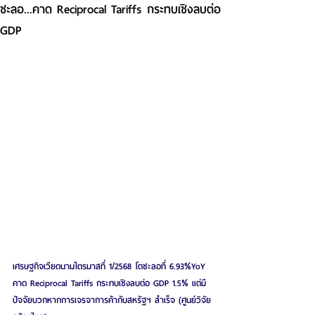
ชะลอ...คาด Reciprocal Tariffs กระทบเชิงลบต่อ
GDP
เศรษฐกิจเวียดนามไตรมาสที่ 1/2568 โตชะลอที่ 6.93%YoY 
คาด Reciprocal Tariffs กระทบเชิงลบต่อ GDP 1.5% แต่มี
ปัจจัยบวกหากการเจรจาการค้ากับสหรัฐฯ สำเร็จ (ศูนย์วิจัย