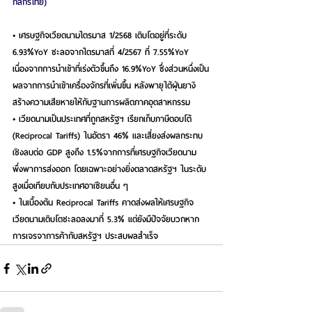
กสิกรไทย)
• เศรษฐกิจเวียดนามไตรมาส 1/2568 เติบโตอยู่ที่ระดับ 
6.93%YoY ชะลอจากไตรมาสที่ 4/2567 ที่ 7.55%YoY 
เนื่องจากการนำเข้าที่เร่งตัวขึ้นถึง 16.9%YoY ซึ่งส่วนหนึ่งเป็น
ผลจากการนำเข้าเครื่องจักรที่เพิ่มขึ้น หลังพายุไต้ฝุ่นยางิ
สร้างความเสียหายให้กับฐานการผลิตภาคอุตสาหกรรม
• เวียดนามเป็นประเทศที่ถูกสหรัฐฯ เรียกเก็บภาษีตอบโต้ 
(Reciprocal Tariffs) ในอัตรา 46% และเสี่ยงส่งผลกระทบ
เชิงลบต่อ GDP สูงถึง 1.5%จากการที่เศรษฐกิจเวียดนาม
พึ่งพาการส่งออก โดยเฉพาะอย่างยิ่งตลาดสหรัฐฯ ในระดับ
สูงเมื่อเทียบกับประเทศอาเซียนอื่น ๆ
• ในเบื้องต้น Reciprocal Tariffs คาดส่งผลให้เศรษฐกิจ
เวียดนามเติบโตชะลอลงมาที่ 5.3% แต่ยังมีปัจจัยบวกหาก
การเจรจาการค้ากับสหรัฐฯ ประสบผลสำเร็จ