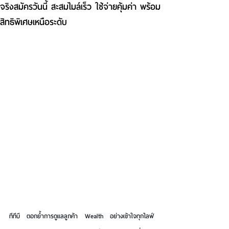
จริงสมัครวันนี้ สะสมไมล์เร็ว ใช้จ่ายคุ้มค่า พร้อม
สิทธิพิเศษเหนือระดับ
ทีทีบี ตอกย้ำการดูแลลูกค้า Wealth อย่างเข้าใจทุกไลฟ์