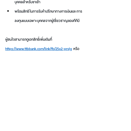
บุคคลสำหรับขาเข้า
พร้อมสิทธิในการรับคำปรึกษาทางการเงินและการ
ลงทุนแบบเฉพาะบุคคลจากผู้เชี่ยวชาญของทีทีบี
ผู้สนใจสามารถดูเอกสิทธิ์เพิ่มเติมที่ 
https://www.ttbbank.com/link/fb/25x2-prvlg
 หรือ
สอบถามข้อมูลเพิ่มเติมที่ ttb reserve line โทร. 02-010-
1428 และสมัครบัตรคลิก 
https://www.ttbbank.com/link/joinfbmiles26
See All
Recent Posts