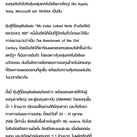
ลงทุนเติบโตไปกับหุ้นกลุ่มเทคโนโลยีขนาดใหญ่ เช่น Apple, 
Tesla, Microsoft และ NVIDIA เป็นต้น
หุ้นกู้ที่มีอนุพันธ์แฝง “ttb Index Linked Note อ้างอิงดัชนี 
NASDAQ 100” หนึ่งในดัชนีที่เป็นที่รู้จักกันทั่วโลกและได้รับ
การขนานนามว่าเป็น The Benchmark of the 21st 
Century โดยเป็นดัชนีที่สะท้อนผลตอบแทนของบริษัทชั้นนำใน
สหรัฐฯ ที่เน้นการเติบโต โดยเฉพาะหุ้นกลุ่มเทคโนโลยีและ
นวัตกรรม นับ
เป็นอีกทางเลือกของการลงทุนสำหรับนักลงทุน
ที่ต้องการผลตอบแทนที่สูงขึ้น พร้อมรับความคุ้มครองเงินต้น
ในเวลาเดียวกัน
ทั้งนี้ 
หุ้นกู้ที่มีอนุพันธ์แฝงดังกล่าว พร้อมเสนอขายให้กับผู้
ลงทุนรายใหญ่ และผู้ลงทุนสถาบัน (II&HNW) โดยลงทุนขั้น
ต่ำ 1 ล้านบาท เปิดจองซื้อผ่านทีทีบีทุกสาขา และที่ปรึกษา
ทางการเงินและการลงทุน ตั้งแต่วันที่ 
24 – 31 ตุลาคม
2566 นี้เท่านั้น 
พิเศษยิ่งขึ้นสำหรับลูกค้า ttb reserve กับโปร
โมชันติดสปีดความมั่งคั่ง ติดสปีดคะแนนสะสม เมื่อมียอดเงิน
ลงทุน และ/หรือฝากเงินครบทุก ๆ 1 ล้านบาท ในผลิตภัณฑ์ที่