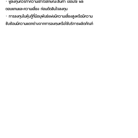
· ผู้ลงทุนควรทำความเข้าใจลักษณะสินค้า เงื่อนไข ผล
ตอบแทนและความเสี่ยง ก่อนตัดสินใจลงทุน
· การลงทุนในหุ้นกู้ที่มีอนุพันธ์แฝงมีความเสี่ยงสูงหรือมีความ
ซับซ้อนมีความแตกต่างจากการลงทุนหรือใช้บริการผลิตภัณฑ์
ในตลาดทุนทั่วไป
· ผู้ลงทุนไม่สามารถขายคืน หุ้นกู้ที่มีอนุพันธ์แฝงนี้ก่อนครบ
กำหนดอายุได้
· ผู้ลงทุนมีความจำเป็นในการขอคำแนะนำเพิ่มเติมจากผู้
ประกอบธุรกิจก่อนการลงทุน
* * * * * *
#ttbadvisory
#ห
ุ้นกู้อนุพันธ์แฝง  
#indexlinkednote
#nasdaq100
#structurednote
#ให
้ชีวิตการเงินดีทั้งวันนี้และอนาคต
#เปล
ี่ยนเพื่อให้ชีวิตคุณดีขึ้น 
#ttb
#MakeREALChange