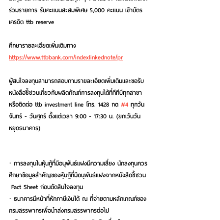
ร่วมรายการ รับคะแนนสะสมพิเศษ 5,000 คะแนน เข้าบัตร
เครดิต ttb reserve
ศึกษารายละเอียดเพิ่มเติมทาง 
https://www.ttbbank.com/indexlinkednote/pr
ผู้สนใจลงทุนสามารถสอบถามรายละเอียดเพิ่มเติมและขอรับ
หนังสือชี้ชวนเกี่ยวกับผลิตภัณฑ์การลงทุนได้ที่ทีทีบีทุกสาขา 
หรือติดต่อ ttb investment line โทร. 1428 กด 
#4
 ทุกวัน
จันทร์ - วันศุกร์ ตั้งแต่เวลา 9:00 - 17:30 น. (ยกเว้นวัน
หยุดธนาคาร)
· การลงทุนในหุ้นกู้ที่มีอนุพันธ์แฝงมีความเสี่ยง นักลงทุนควร
ศึกษาข้อมูลสําคัญของหุ้นกู้ที่มีอนุพันธ์แฝงจากหนังสือชี้ชวน 
 Fact Sheet ก่อนตัดสินใจลงทุน
· ธนาคารมีหน้าที่หักภาษีเงินได้ ณ ที่จ่ายตามหลักเกณฑ์ของ
กรมสรรพากรเพื่อนำส่งกรมสรรพากรต่อไป