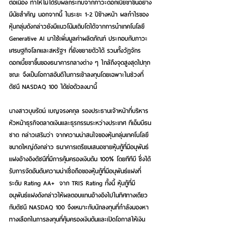
ต่อเนื่อง ทำให้ไม่ได้รับผลกระทบจากภาวะดอกเบี้ยขาขึ้นอย่าง
มีนัยสำคัญ นอกจากนี้ ในระยะ 1-2 ปีข้างหน้า ผลกำไรของ
หุ้นกลุ่มดังกล่าวยังมีแนวโน้มเติบโตได้จากการนำเทคโนโลยี 
Generative AI มาใช้เพิ่มมูลค่าผลิตภัณฑ์ ประกอบกับภาวะ
เศรษฐกิจโลกและสหรัฐฯ ที่ยังขยายตัวได้ รวมทั้งวัฏจักร
ดอกเบี้ยขาขึ้นของธนาคารกลางต่าง ๆ ใกล้ถึงจุดสูงสุดไปทุก
ขณะ จึงเป็นโอกาสอันดีในการเข้าลงทุนโดยเฉพาะในช่วงที่
ดัชนี NASDAQ 100 ได้ย่อตัวลงมานี้
นางสาวบุษรัตน์ เบญจรงคกุล รองประธานเจ้าหน้าที่บริหาร 
หัวหน้าธุรกิจตลาดเงินและธุรกรรมระหว่างประเทศ ทีเอ็มบีธน
ชาต กล่าวเสริมว่า จากความน่าสนใจของหุ้นกลุ่มเทคโนโลยี
ขนาดใหญ่ดังกล่าว ธนาคารเตรียมเสนอขายหุ้นกู้ที่มีอนุพันธ์
แฝงอ้างอิงดัชนีที่มีการคุ้มครองเงินต้น 100% โดยทีทีบี ซึ่งได้
รับการจัดอันดับความน่าเชื่อถือของหุ้นกู้ที่มีอนุพันธ์แฝงที่
ระดับ Rating AA+  จาก TRIS Rating ทั้งนี้ หุ้นกู้ที่มี
อนุพันธ์แฝงดังกล่าวให้ผลตอบแทนอ้างอิงไปในทิศทางเดียว
กับ
ดัชนี NASDAQ 100 จึง
เหมาะกับนักลงทุนที่กำลังมองหา
ทางเลือกในการลงทุนที่คุ้มครองเงินต้นและเปิดโอกาสให้เงิน