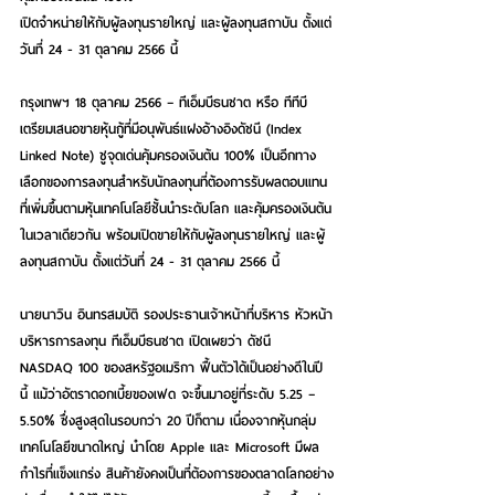
เปิดจำหน่ายให้กับผู้ลงทุนรายใหญ่ และผู้ลงทุนสถาบัน ตั้งแต่
วันที่ 24 - 31 ตุลาคม 2566 นี้
กรุงเทพฯ 18 ตุลาคม 2566
 – 
ทีเอ็มบีธนชาต หรือ ทีทีบี 
เตรียมเสนอขายหุ้นกู้ที่มีอนุพันธ์แฝงอ้างอิงดัชนี (Index 
Linked Note) ชูจุดเด่นคุ้มครองเงินต้น 100% เป็นอีกทาง
เลือกของการลงทุนสำหรับนักลงทุนที่ต้องการรับผลตอบแทน
ที่เพิ่มขึ้นตามหุ้นเทคโนโลยีชั้นนำระดับโลก และคุ้มครองเงินต้น
ในเวลาเดียวกัน พร้อมเปิดขายให้กับผู้ลงทุนรายใหญ่ และผู้
ลงทุนสถาบัน ตั้งแต่วันที่ 24 - 31 ตุลาคม 2566 นี้  
นายนาวิน อินทรสมบัติ รองประธานเจ้าหน้าที่บริหาร หัวหน้า
บริหารการลงทุน ทีเอ็มบีธนชาต เปิดเผยว่า ดัชนี 
NASDAQ 100 ของสหรัฐอเมริกา ฟื้นตัวได้เป็นอย่างดีในปี
นี้ แม้ว่าอัตราดอกเบี้ยของเฟด จะขึ้นมาอยู่ที่ระดับ 5.25 – 
5.50% ซึ่งสูงสุดในรอบกว่า 20 ปีก็ตาม เนื่องจากหุ้นกลุ่ม
เทคโนโลยีขนาดใหญ่ นำโดย Apple และ Microsoft มีผล
กำไรที่แข็งแกร่ง สินค้ายังคงเป็นที่ต้องการของตลาดโลกอย่าง