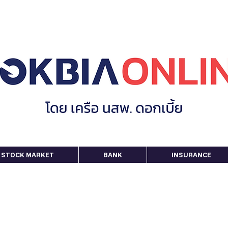
STOCK MARKET
BANK
INSURANCE