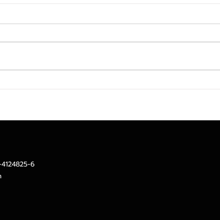
เงินเฟ้อไทย 7 เดือนแรกของปี
เคที
ต่ำกว่าคาดที่ 1.2%YoY ส่งผล
เศรษ
คาดการณ์ทั้งปี 69 ปรับลดลงที่
เลี้ย
2.3%
บาท
2-4124825-6
m