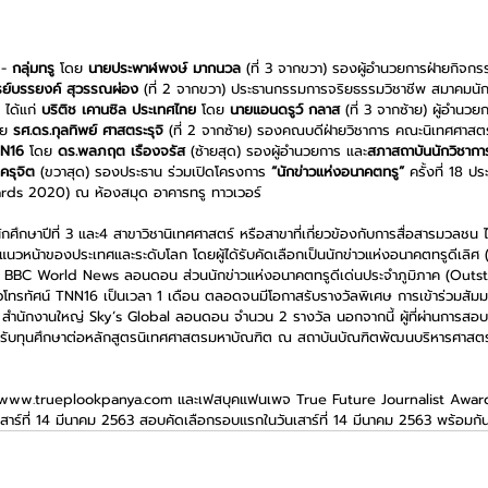
 - 
กลุ่มทรู
 โดย 
นายประพาฬพงษ์ มากนวล 
(ที่ 3 จากขวา) รองผู้อำนวยการฝ่ายกิจกร
รย์บรรยงค์ สุวรรณผ่อง
 (ที่ 2 จากขวา) ประธานกรรมการจริยธรรมวิชาชีพ สมาคมนักข
ได้แก่ 
บริติช เคานซิล ประเทศไทย
 โดย 
นายแอนดรูว์ กลาส
 (ที่ 3 จากซ้าย) ผู้อำนวย
ย 
รศ.ดร.กุลทิพย์ ศาสตระรุจิ
 (ที่ 2 จากซ้าย) รองคณบดีฝ่ายวิชาการ คณะนิเทศศาส
NN16
 โดย 
ดร.พลภฤต เรืองจรัส
 (ซ้ายสุด) รองผู้อำนวยการ และ
สภาสถาบันนักวิชากา
ครุจิต
 (ขวาสุด) รองประธาน ร่วมเปิดโครงการ 
“นักข่าวแห่งอนาคตทรู”
 ครั้งที่ 18 ป
rds 2020) ณ ห้องสมุด อาคารทรู ทาวเวอร์
ิตนักศึกษาปีที่ 3 และ4 สาขาวิชานิเทศศาสตร์ หรือสาขาที่เกี่ยวข้องกับการสื่อสารมวลชน ไ
แนวหน้าของประเทศและระดับโลก โดยผู้ได้รับคัดเลือกเป็นนักข่าวแห่งอนาคตทรูดีเลิศ
ที่ BBC World News ลอนดอน ส่วนนักข่าวแห่งอนาคตทรูดีเด่นประจำภูมิภาค (Out
ข่าวโทรทัศน์ TNN16 เป็นเวลา 1 เดือน ตลอดจนมีโอกาสรับรางวัลพิเศษ การเข้าร่วมสัม
กงานใหญ่ Sky’s Global ลอนดอน จำนวน 2 รางวัล นอกจากนี้ ผู้ที่ผ่านการสอบ
เพื่อรับทุนศึกษาต่อหลักสูตรนิเทศศาสตรมหาบัณฑิต ณ สถาบันบัณฑิตพัฒนบริหารศาสต
ที่ www.trueplookpanya.com และเฟสบุคแฟนเพจ True Future Journalist Awards 
นเสาร์ที่ 14 มีนาคม 2563 สอบคัดเลือกรอบแรกในวันเสาร์ที่ 14 มีนาคม 2563 พร้อมกั