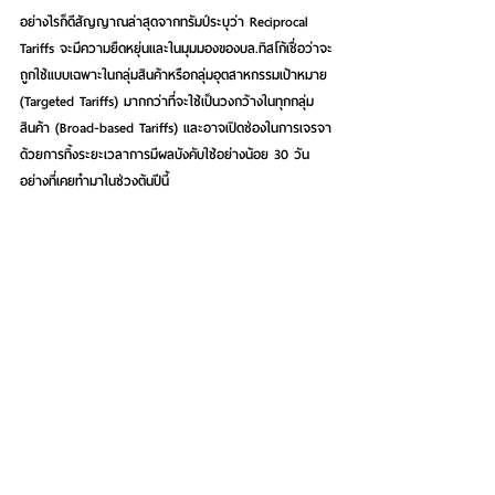
อย่างไรก็ดีสัญญาณล่าสุดจากทรัมป์ระบุว่า Reciprocal 
Tariffs จะมีความยืดหยุ่นและในมุมมองของบล.ทิสโก้เชื่อว่าจะ
ถูกใช้แบบเฉพาะในกลุ่มสินค้าหรือกลุ่มอุตสาหกรรมเป้าหมาย 
(Targeted Tariffs) มากกว่าที่จะใช้เป็นวงกว้างในทุกกลุ่ม
สินค้า (Broad-based Tariffs) และอาจเปิดช่องในการเจรจา
ด้วยการทิ้งระยะเวลาการมีผลบังคับใช้อย่างน้อย 30 วัน
อย่างที่เคยทำมาในช่วงต้นปีนี้ 
ด้านทางเลือกการลงทุนหุ้นต่างประเทศ ภาพรวมตลาดหุ้นโลก
ในเดือนที่ผ่านมาเริ่มเผชิญแรงเทขายโดยเฉพาะในหุ้นสหรัฐฯ 
(NASDAQ -8% และ S&P500 -6%) และบล.ทิสโก้มองว่า
ในเดือน เม.ย. มีความไม่แน่นอนสำคัญคือการขึ้นภาษีเพื่อ
ตอบโต้นานาประเทศของทรัมป์ในวันที่ 2 เม.ย. ทำให้บล.ทิสโก้
มองว่าช่วงต้นเดือนจะเป็นจังหวะในการสะสมหุ้นพื้นฐานดีที่
สามารถผ่านสงครามการค้าได้และมีความสามารถในการ
แข่งขันสูง เช่น 
BYD
 และบล.ทิสโก้ยังมีมุมมองเชิงบวกต่อ
ตลาดหุ้นจีน (SHCOMP +0.45%) และฮ่องกง (HSI 
+0.78%) เมื่อเทียบกับตลาดหุ้นอื่นๆ ทำให้ DR แนะนำขอ