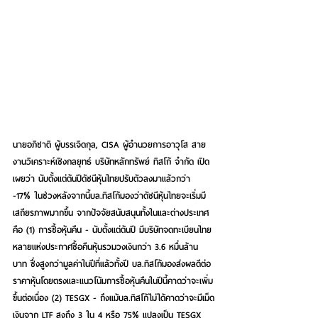
นายอภิชาติ ผู้บรรเจิดกุล, CISA ผู้อำนวยการอาวุโส สาย
งานวิเคราะห์เชิงกลยุทธ์ บริษัทหลักทรัพย์ ทิสโก้ จำกัด
 เปิด
เผยว่า นับตั้งแต่ต้นปีดัชนีหุ้นไทยปรับตัวลงมาแล้วกว่า 
-17% ในช่วงหลังจากนี้บล.ทิสโก้มองว่าดัชนีหุ้นไทยจะเริ่มมี
เสถียรภาพมากขึ้น จากปัจจัยสนับสนุนทั้งในและต่างประเทศ 
คือ (1) 
การซื้อหุ้นคืน
 - นับตั้งแต่ต้นปี มีบริษัทจดทะเบียนไทย
หลายแห่งประกาศซื้อคืนหุ้นรวมวงเงินกว่า 3.6 หมื่นล้าน
บาท ซึ่งสูงกว่ามูลค่าในปีที่แล้วทั้งปี บล.ทิสโก้มองส่งผลดีต่อ
ราคาหุ้นโดยตรงและแนวโน้มการซื้อหุ้นคืนในปีนี้คาดว่าจะเพิ่ม
ขึ้นต่อเนื่อง (2) 
TESGX
 - ถึงแม้บล.ทิสโก้ไม่ได้คาดว่าจะมีเม็ด
เงินจาก LTF สูงถึง 3 ใน 4 หรือ 75% แปลงเป็น TESGX 