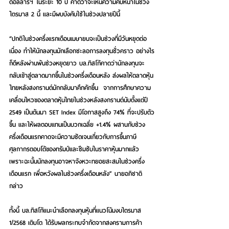
ดอลลาร์ฯ ในระยะ 10 ปี คาดว่าจะเห็นความคืบหน้าในช่วง
ไตรมาส 2 นี้ และมีผบบังคับใช้ในช่วงปลายปีนี้ 
“ปกติในช่วงครึ่งแรกเดือนเมษายนจะเป็นช่วงที่มีวันหยุดต่อ
เนื่อง ทำให้นักลงทุนมักเลือกชะลอการลงทุนชั่วคราว อย่างไร
ก็ดีหลังผ่านพ้นช่วงหยุดยาว บล.ทิสโก้คาดว่านักลงทุนจะ
กลับเข้าสู่ตลาดมากขึ้นในช่วงครึ่งเดือนหลัง ส่งผลให้ตลาดหุ้น
ไทยหลังสงกรานต์มักกลับมาคึกคักขึ้น  จากการศึกษาความ
เคลื่อนไหวของตลาดหุ้นไทยในช่วงหลังสงกรานต์นับตั้งแต่ปี 
2549 เป็นต้นมา SET Index มีโอกาสสูงถึง 74% ที่จะปรับตัว
ขึ้น และให้ผลตอบแทนเป็นบวกเฉลี่ย +1.4% ผสานกับช่วง
ครึ่งเดือนแรกคาดจะมีความชัดเจนเกี่ยวกับการขึ้นภาษี
ศุลกากรตอบโต้ของทรัมป์และซึมซับในราคาหุ้นมากแล้ว 
เพราะฉะนั้นนักลงทุนอาจหาจังหวะทยอยสะสมในช่วงครึ่ง
เดือนแรก เพื่อหวังผลในช่วงครึ่งเดือนหลัง” นายอภิชาติ
กล่าว  
ทั้งนี้ บล.ทิสโก้แนะนำเลือกลงทุนหุ้นที่แนวโน้มงบไตรมาส 
1/2568 เติบโต ได้รับผลกระทบจำกัดจากสงครามการค้า 