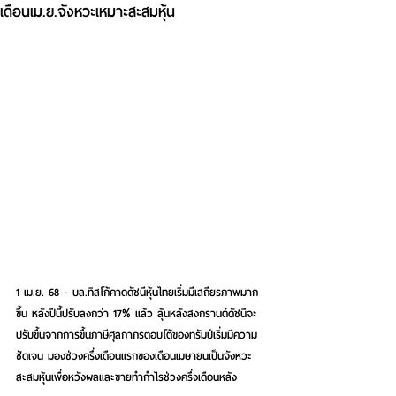
เดือนเม.ย.จังหวะเหมาะสะสมหุ้น
1 เม.ย. 68 - บล.ทิสโก้คาดดัชนีหุ้นไทยเริ่มมีเสถียรภาพมาก
ขึ้น หลังปีนี้ปรับลงกว่า 17% แล้ว ลุ้นหลังสงกรานต์ดัชนีจะ
ปรับขึ้นจากการขึ้นภาษีศุลกากรตอบโต้ของทรัมป์เริ่มมีความ
ชัดเจน มองช่วงครึ่งเดือนแรกของเดือนเมษายนเป็นจังหวะ
สะสมหุ้นเพื่อหวังผลและขายทำกำไรช่วงครึ่งเดือนหลัง