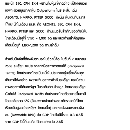
แนะนำ 
BJC, CPN, EKH 
ผสานกับหุ้นที่คาดว่าจะมีปัจจัยบวก
เฉพาะตัวหนุนราคาหุ้น Outperform ในระยะสั้น เด่น 
AEONTS, HMPRO, PTTEP, SCCC
  ดังนั้น 
หุ้นเด่นที่บล.ทิส
โก้แนะนำในเดือน เม.ย. คือ AEONTS, BJC, CPN, EKH, 
HMPRO, PTTEP และ SCCC  
ด้านแนวรับสำคัญของดัชนีหุ้น
ไทยเดือนนี้อยู่ที่ 1,150 – 1,100 จุด และแนวต้านสำคัญของ
เดือนนี้อยู่ที่ 1,190-1,200 จุด ตามลำดับ 
สำหรับปัจจัยที่ต้องจับตามองในช่วงนี้คือ ในวันที่ 2 เมษายน 
2568 สหรัฐฯ จะประกาศภาษีศุลกากรตอบโต้ (Reciprocal 
Tariffs) โดยประเทศไทยเป็นหนึ่งในประเทศกลุ่มเสี่ยงที่จะถูก
เก็บภาษีดังกล่าว เพราะเกินดุลการค้ากับสหรัฐฯ และมีส่วน
ต่างของภาษีกับสหรัฐฯ ในระดับค่อนข้างสูง โดยหากสหรัฐฯ 
บังคับใช้ Reciprocal Tariffs กับประเทศไทยด้วยการขึ้นภาษี
โดยเฉลี่ยราว 5% (อิงมาจากส่วนต่างของอัตราภาษีที่ไทย
เรียกเก็บสูงกว่าสหรัฐฯ โดยเฉลี่ย) คาดจะส่งผลกระทบเชิง
ลบ (Downside Risk) ต่อ GDP ไทยในปีนี้ราว 0.3-0.5% 
จาก GDP ปีนี้ที่บล.ทิสโก้คาดว่าจะโต 2.8%  