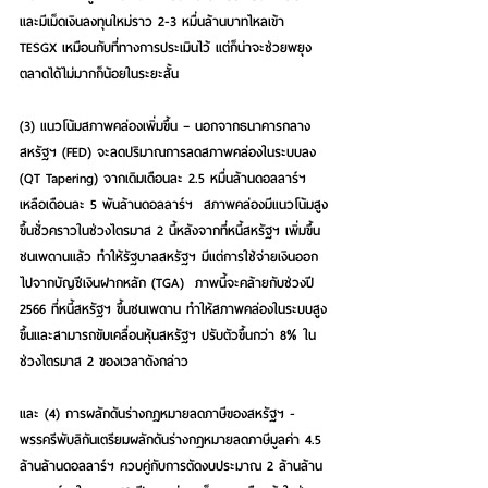
และมีเม็ดเงินลงทุนใหม่ราว 2-3 หมื่นล้านบาทไหลเข้า 
TESGX เหมือนกับที่ทางการประเมินไว้ แต่ก็น่าจะช่วยพยุง
ตลาดได้ไม่มากก็น้อยในระยะสั้น  
(3) 
แนวโน้มสภาพคล่องเพิ่มขึ้น
 – นอกจากธนาคารกลาง
สหรัฐฯ (FED) จะลดปริมาณการลดสภาพคล่องในระบบลง 
(QT Tapering) จากเดิมเดือนละ 2.5 หมื่นล้านดอลลาร์ฯ 
เหลือเดือนละ 5 พันล้านดอลลาร์ฯ  สภาพคล่องมีแนวโน้มสูง
ขึ้นชั่วคราวในช่วงไตรมาส 2 นี้หลังจากที่หนี้สหรัฐฯ เพิ่มขึ้น
ชนเพดานแล้ว ทำให้รัฐบาลสหรัฐฯ มีแต่การใช้จ่ายเงินออก
ไปจากบัญชีเงินฝากหลัก (TGA)  ภาพนี้จะคล้ายกับช่วงปี 
2566 ที่หนี้สหรัฐฯ ขึ้นชนเพดาน ทำให้สภาพคล่องในระบบสูง
ขึ้นและสามารถขับเคลื่อนหุ้นสหรัฐฯ ปรับตัวขึ้นกว่า 8% ใน
ช่วงไตรมาส 2 ของเวลาดังกล่าว  
และ (4) 
การผลักดันร่างกฎหมายลดภาษีของสหรัฐฯ
 - 
พรรครีพับลิกันเตรียมผลักดันร่างกฎหมายลดภาษีมูลค่า 4.5 
ล้านล้านดอลลาร์ฯ ควบคู่กับการตัดงบประมาณ 2 ล้านล้าน