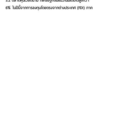
3.2 ตลาดหุ้นเวียดนาม ที่เศรษฐกิจมีแนวโน้มเติบโตสูงกว่า 
6% ในปีนี้จากการลงทุนโดยตรงจากต่างประเทศ (FDI) ภาค
การท่องเที่ยวที่กลับมาฟื้นตัวและมีการปรับลดอัตราดอกเบี้ย
เพื่อกระตุ้นเศรษฐกิจ 
See All
Recent Posts