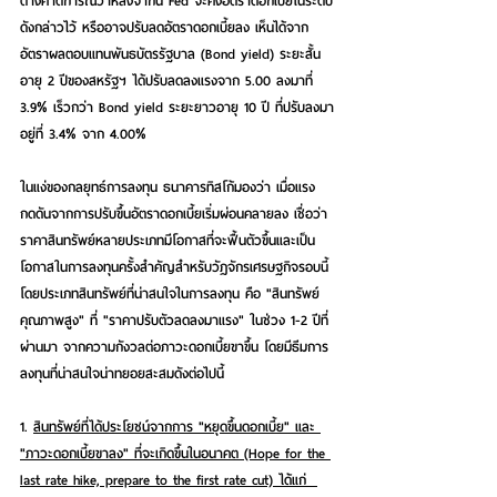
ต่างคาดการณ์ว่าหลังจากนี้ Fed จะคงอัตราดอกเบี้ยในระดับ
ดังกล่าวไว้ หรืออาจปรับลดอัตราดอกเบี้ยลง เห็นได้จาก
อัตราผลตอบแทนพันธบัตรรัฐบาล (Bond yield) ระยะสั้น
อายุ 2 ปีของสหรัฐฯ ได้ปรับลดลงแรงจาก 5.00 ลงมาที่ 
3.9% เร็วกว่า Bond yield ระยะยาวอายุ 10 ปี ที่ปรับลงมา
อยู่ที่ 3.4% จาก 4.00% 
ในแง่ของกลยุทธ์การลงทุน ธนาคารทิสโก้มองว่า เมื่อแรง
กดดันจากการปรับขึ้นอัตราดอกเบี้ยเริ่มผ่อนคลายลง เชื่อว่า
ราคาสินทรัพย์หลายประเภทมีโอกาสที่จะฟื้นตัวขึ้นและเป็น
โอกาสในการลงทุนครั้งสำคัญสำหรับวัฏจักรเศรษฐกิจรอบนี้ 
โดยประเภทสินทรัพย์ที่น่าสนใจในการลงทุน คือ "สินทรัพย์
คุณภาพสูง" ที่ "ราคาปรับตัวลดลงมาแรง" ในช่วง 1-2 ปีที่
ผ่านมา จากความกังวลต่อภาวะดอกเบี้ยขาขึ้น โดยมีธีมการ
ลงทุนที่น่าสนใจน่าทยอยสะสมดังต่อไปนี้ 
1. 
สินทรัพย์ที่ได้ประโยชน์จากการ "หยุดขึ้นดอกเบี้ย" และ 
"ภาวะดอกเบี้ยขาลง" ที่จะเกิดขึ้นในอนาคต 
(Hope for the 
last rate hike, prepare to the first rate cut) ได้แก่  