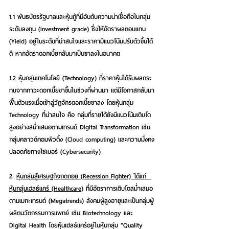
1.1 พันธบัตรรัฐบาลและหุ้นกู้ที่มีอันดับความน่าเชื่อถือในกลุ่ม
ระดับลงทุน (investment grade) ซึ่งให้อัตราผลตอบแทน 
(Yield) อยู่ในระดับที่น่าสนใจและราคามีแนวโน้มปรับตัวขึ้นได้
ดี หากอัตราดอกเบี้ยกลับมาเป็นขาลงในอนาคต 
1.2 หุ้นกลุ่มเทคโนโลยี (Technology) ที่ราคาหุ้นได้รับผลกระ
ทบจากภาวะดอกเบี้ยขาขึ้นในช่วงที่ผ่านมา แต่มีโอกาสกลับมา
ฟื้นตัวแรงเมื่อเข้าสู่วัฏจักรดอกเบี้ยขาลง โดยหุ้นกลุ่ม 
Technology ที่น่าสนใจ คือ กลุ่มที่รายได้ยังมีแนวโน้มเติบโต
สูงอย่างสม่ำเสมอตามเทรนด์ Digital Transformation เช่น 
กลุ่มคลาวด์คอมพิวติ้ง (Cloud computing) และความมั่งคง
ปลอดภัยทางไซเบอร์ (Cybersecurity) 
2. 
หุ้นกลุ่มสู้เศรษฐกิจถดถอย (Recession Fighter) 
ได้แก่  
หุ้นกลุ่มเฮลธ์แคร์ (Healthcare)
 ที่มีอัตราการเติบโตสม่ำเสมอ
ตามเมกะเทรนด์ (Megatrends) สังคมผู้สูงอายุและเป็นกลุ่มผู้
ผลิตนวัตกรรมการแพทย์ เช่น Biotechnology และ 
Digital Health โดยหุ้นเฮลธ์แคร์อยู่ในหุ้นกลุ่ม "Quality 