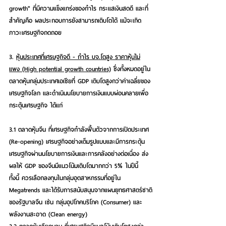
growth" ที่มีความแข็งแกร่งของกำไร กระแสเงินสดดี และที่
สำคัญคือ ผลประกอบการยังสามารถเติบโตได้ แม้จะเกิด
ภาวะเศรษฐกิจถดถอย  
3. 
หุ้นประเทศที่เศรษฐกิจดี - กำไร บจ.โตสูง ราคาหุ้นไม่
แพง (High potential growth countries)
ซึ่งทั้งหมดอยู่ใน
ตลาดหุ้นกลุ่มประเทศเอเชียที่ GDP เติบโตสูงกว่าค่าเฉลี่ยของ
เศรษฐกิจโลก และดำเนินนโยบายการเงินแบบผ่อนคลายเพื่อ
กระตุ้นเศรษฐกิจ ได้แก่  
3.1 ตลาดหุ้นจีน ที่เศรษฐกิจกำลังฟื้นตัวจากการเปิดประเทศ 
(Re-opening) เศรษฐกิจอย่างเต็มรูปแบบและมีการกระตุ้น
เศรษฐกิจผ่านนโยบายการเงินและการคลังอย่างต่อเนื่อง ส่ง
ผลให้ GDP ของจีนมีแนวโน้มเติบโตมากกว่า 5% ในปีนี้ 
ทั้งนี้ ควรเลือกลงทุนในกลุ่มอุตสาหกรรมที่อยู่ใน 
Megatrends และได้รับการสนับสนุนจากแผนยุทธศาสตร์ชาติ
ของรัฐบาลจีน เช่น กลุ่มอุปโภคบริโภค (Consumer) และ 
พลังงานสะอาด (Clean energy)  