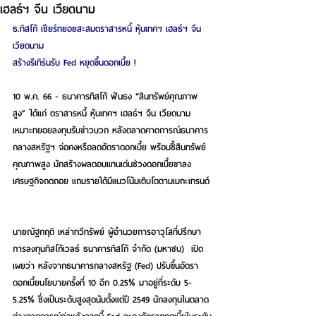
เฮลธ์ฯ จีน เวียดนาม
ธ.ทิสโก้ เชียร์ทยอยสะสมตราสารหนี้ หุ้นเทคฯ เฮลธ์ฯ จีน 
เวียดนาม
สร้างรีเทิร์นรับ Fed หยุดขึ้นดอกเบี้ย !
10 พ.ค. 66 - ธนาคารทิสโก้ ฟันธง “สินทรัพย์คุณภาพ
สูง” ได้แก่ ตราสารหนี้ หุ้นเทคฯ เฮลธ์ฯ จีน เวียดนาม 
เหมาะทยอยลงทุนรับข่าวบวก หลังตลาดคาดการณ์ธนาคาร
กลางสหรัฐฯ จ่อคงหรือลดอัตราดอกเบี้ย พร้อมชี้สินทรัพย์
คุณภาพสูง มักสร้างผลตอบแทนเด่นช่วงดอกเบี้ยขาลง 
เศรษฐกิจถดถอย แถมรายได้มีแนวโน้มเติบโตตามเมกะเทรนด์ 
นายณัฐกฤติ เหล่าทวีทรัพย์ ผู้อำนวยการอาวุโสที่ปรึกษา
การลงทุนทิสโก้เวลธ์ ธนาคารทิสโก้ จำกัด (มหาชน)
  เปิด
เผยว่า หลังจากธนาคารกลางสหรัฐ (Fed) ปรับขึ้นอัตรา
ดอกเบี้ยนโยบายครั้งที่ 10 อีก 0.25% มาอยู่ที่ระดับ 5-
5.25% ซึ่งเป็นระดับสูงสุดนับตั้งแต่ปี 2549 นักลงทุนในตลาด