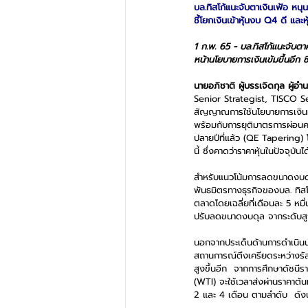
บล.ทิสโก้แนะจับตาเงินเฟ้อ หนุ
ชี้โยกเงินเข้าหุ้นงบ Q4 ดี และห
1 ก.พ. 65 - บล.ทิสโก้แนะจับตา
หน้านโยบายการเงินเข้มขึ้นอีก ช
นายอภิชาติ ผู้บรรเจิดกุล ผู้อำ
Senior Strategist, TISCO Sec
สัญญาณการใช้นโยบายการเงินที่
พร้อมกับการยุติมาตรการผ่อนคล
ปลายปีที่แล้ว (QE Tapering) 
นี้ ซึ่งคาดว่าราคาหุ้นในปัจจุบัน
สำหรับแนวโน้มการลดขนาดงบดุล 
พันธมิตรทางธุรกิจของบล. ทิส
ตลาดโดยเฉลี่ยที่เดือนละ 5 หม
ปรับลดขนาดงบดุล จากระดับสูงส
นอกจากประเด็นด้านการดำเนินน
สถานการณ์ตึงเครียดระหว่างรัสเซ
สูงขึ้นอีก  จากการศึกษาดัชนี
(WTI) จะใช้เวลาส่งผ่านราคาต้นท
2 และ 4 เดือน ตามลำดับ  ดังนั้