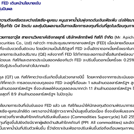
น FED เดินหน้านโยบายเข้ม
ุ้นปันผล 
ความตึงเครียดระหว่างรัสเซีย-ยูเครน หนุนราคาน้ำมันพุ่งกดดันเงินเฟ้อเพิ่ม เร่งให้ธ
ี้หุ้นกำไร Q4 โตเด่น และหุ้นปันผลงามเป็นทางเลือกการลงทุนที่เด่นที่สุดในเดือนกุมภาพ
นวยการอาวุโส สายงานวิเคราะห์เชิงกลยุทธ์ บริษัทหลักทรัพย์ ทิสโก้ จำกัด 
(Mr. Apich
urities Co., Ltd) กล่าวว่า การประชุมธนาคารกลางสหรัฐฯ (FED) เมื่อปลายเดือนมก
จะเข้มงวดขึ้นชัดเจน โดยมีความเป็นไปได้สูงที่ FED จะขึ้นอัตราดอกเบี้ยครั้งแรกใน
ายการเงินเชิงปริมาณ (QE) หลังจากที่ FED ได้ทำการชะลอการเข้าซื้อสินทรัพย์ลงมาอย
โดยบล. ทิสโก้และตลาดประเมินสอดคล้องกันว่า FED จะปรับขึ้นดอกเบี้ยครั้งละ 0.25%
ได้รับรู้ประเด็นดังกล่าวไปมากแล้ว 
(QT) บล. ทิสโก้คาดว่าจะเริ่มเกิดขึ้นในช่วงกลางปีนี้  โดยหากอิงจากการประเมินของ
โก้ที่คาดว่า การลดขนาดงบดุลของ FED จะอยู่ที่เดือนละ 1 แสนล้านดอลลาร์สหรัฐฯ 
ื่นล้านดอลลาร์สหรัฐฯ ซึ่งจะส่งผลให้งบดุลลดลงมากกว่า 1.1 ล้านล้านดอลลาร์สหรัฐฯ
ุดที่ 8.9 ล้านล้านดอลลาร์สหรัฐฯ ในปัจจุบัน 
โยบายการเงินที่เข้มข้นของ FED แล้ว บล. ทิสโก้แนะนำให้นักลงทุนติดตามพัฒนาการ
ีย-ยูเครนใกล้ชิด เพราะอาจนำไปสู่ภาวะราคาน้ำมันสูงขึ้นต่อเนื่อง ซึ่งจะยิ่งเพิ่มแรงกด
ราคาช่วงที่ราคาสินค้าโภคภัณฑ์ปรับเพิ่มขึ้นแรง (Commodities Supercycle) ในปี 25
ุนที่สูงขึ้นไปยังดัชนีราคาผู้ผลิตด้านสินค้าโภคภัณฑ์ (PPI: All commodities) และอัต
นราคาน้ำมันที่ปรับตัวเพิ่มขึ้น ชี้ว่าอัตราเงินเฟ้ออาจปรับเพิ่มขึ้นต่อถึงเดือนพฤษภาค