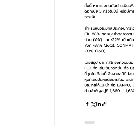
ทั้งนี้ หากแรงกดดันด้านเงินเฟ
ดอกเบี้ย 5 ครั้งในปีนี้ หรือมี
การเงิน  
สำหรับแนวโน้มผลประกอบการ
เป็น 88% ของมูลค่าตลาดรวมทั้
ก่อน (YoY) และ +22% เมื่อเท
YoY, +37% QoQ), CONMAT (
+33% QoQ)  
โดยสรุป บล. ทิสโก้ยังคงมุมมอ
FED ที่จะเริ่มเข้มงวดขึ้น ซึ่ง 
ที่สุดในเดือนนี้ อิงจากสถิต
หุ้นที่เงินปันผลดีสม่ำเสมอ จ
บล. ทิสโก้แนะนำ คือ BANPU,
ต้านสำคัญอยู่ที่ 1,660 – 1,6