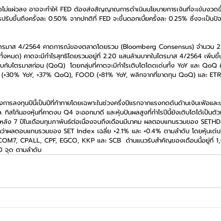
้อไม่แผ่วลง อาจจะทำให้ FED ต้องส่งสัญญาณการดำเนินนโยบายการเงินที่จะเข้มงวดขึ้น
การปรับขึ้นถึงครั้งละ 0.50% จากปกติที่ FED จะขึ้นดอกเบี้ยครั้งละ 0.25% ซึ่งจะเป็นป
ไตรมาส 4/2564 คาดการณ์ของตลาดโดยรวม (Bloomberg Consensus) จำนวน 234
งหมด) คาดจะมีกำไรสุทธิโดยรวมอยู่ที่ 2.20 แสนล้านบาทในไตรมาส 4/2564 เพิ่มขึ้น
ียบกับไตรมาสก่อน (QoQ)  โดยกลุ่มที่คาดจะมีกำไรเติบโตโดดเด่นทั้ง YoY และ QoQ
+30% YoY, +37% QoQ), FOOD (+81% YoY, พลิกจากที่ขาดทุน QoQ) และ ETR
งการลงทุนปีนี้เป็นปีที่ท้าทายโดยเฉพาะในช่วงครึ่งปีแรกจากแรงกดดันด้านเงินเฟ้อแ
บล. ทิสโก้มองหุ้นที่คาดงบ Q4 จะออกมาดี และหุ้นปันผลสูงที่กำไรปีนี้ยังเติบโตได้เป็นตั
ิย้อนหลัง 7 ปีในเดือนกุมภาพันธ์ต่อเนื่องจนถึงเดือนมีนาคม ผลตอบแทนรวมของ SETH
ะดีกว่าผลตอบแทนรวมของ SET Index เฉลี่ย +2.1% และ +0.4% ตามลำดับ โดยหุ้นเด่นใน
 COM7, CPALL, CPF, EGCO, KKP และ SCB  ด้านแนวรับสำคัญของเดือนนี้อยู่ที่ 1
80 จุด ตามลำดับ  