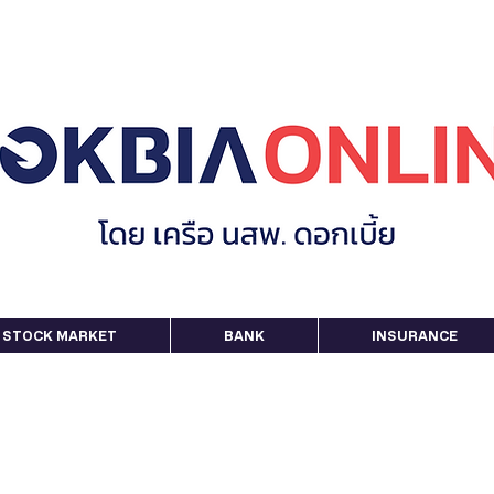
STOCK MARKET
BANK
INSURANCE