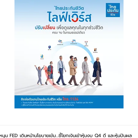
หนุน FED เดินหน้านโยบายเข้ม...ชี้โยกเงินเข้าหุ้นงบ Q4 ดี และหุ้นปันผล