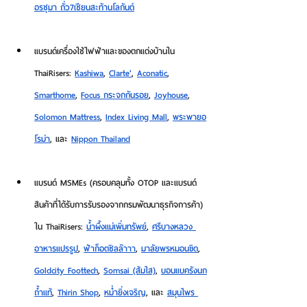
อรชุมา ถั่ว7เซียนสะท้านโลกันต์
แบรนด์เครื่องใช้ไฟฟ้าและของตกแต่งบ้านใน 
ThaiRisers:
Kashiwa
, 
Clarte'
, 
Aconatic
, 
Smarthome
, 
Focus กระจกกันรอย
, 
Joyhouse
, 
Solomon Mattress
, 
Index Living Mall
, 
พระพายอ
โรม่า
, และ 
Nippon Thailand
แบรนด์ MSMEs (ครอบคลุมทั้ง OTOP และแบรนด์
สินค้าที่ได้รับการรับรองจากกรมพัฒนาธุรกิจการค้า) 
ใน ThaiRisers:
น้ำผึ้งแม่เพิ่มทรัพย์
, 
ศรีบางหลวง 
อาหารแปรรูป
, 
ฟ้าก็อตซิลล๊าาา
, 
มาลัยพรหมอนขิด
, 
Goldcity Foottech
, 
Somsai (ส้มใส)
, 
บอนแบครังนก
ถ้ำแท้
, 
Thirin Shop
, 
หม่ำยิ่งเจริญ
, และ 
สมุนไพร 