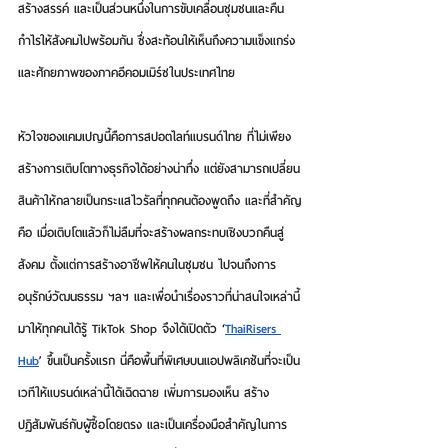
สร้างสรรค์ และเป็นส่วนหนึ่งในการขับเคลื่อนชุมชนและคืน
กำไรให้สังคมไปพร้อมกัน ซึ่งสะท้อนให้เห็นถึงความแข็งแกร่ง
และศักยภาพของภาคอีคอมเมิร์ซในประเทศไทย
หัวใจของแคมเปญนี้คือการสปอตไลท์
แบรนด์ไทย 
ที่ไม่เพียง
สร้างการเติบโตทางธุรกิจได้อย่างน่าทึ่ง แต่ยังสามารถเปลี่ยน
สินค้าให้กลายเป็น
กระแสไวรัล
ที่ทุกคนต้องพูดถึง และที่สำคัญ
คือ เมื่อเติบโตแล้วก็ไม่ลืมที่จะสร้าง
ผลกระทบเชิงบวก
คืนสู่
สังคม ตั้งแต่การสร้างอาชีพให้คนในชุมชน ไปจนถึงการ
อนุรักษ์วัฒนธรรม ฯลฯ และเพื่อนำเรื่องราวที่น่าสนใจเหล่านี้
มาให้ทุกคนได้รู้ TikTok Shop จึงได้เปิดตัว 
‘
ThaiRisers 
Hub
’
 ขึ้นเป็นครั้งแรก นี่คือพื้นที่พิเศษบนแอปพลิเคชันที่จะเป็น
เวทีให้แบรนด์เหล่านี้ได้เฉิดฉาย เพิ่มการมองเห็น สร้าง
ปฏิสัมพันธ์กับผู้ซื้อโดยตรง และเป็นเครื่องมือสำคัญในการ