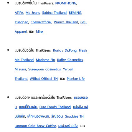
แบรนด์แฟชั่นใน ThaiRisers:
PROMTHONG
, 
ATIPA
, 
Mc Jeans
, 
Sabina Thailand
, 
BEMING
, 
Yuedpao
, 
ChewaOfficial
, 
Warrix Thailand
, 
GQ 
Apparel
, และ 
Minx
แบรนด์บิวตี้ใน ThaiRisers:
Korich
, 
Dr.Pong
, 
Fresh 
Me Thailand
, 
Madame Fin
, 
Kathy Cosmetics
, 
Mizumi
, 
Sureeporn Cosmetics,
Yerpall 
Thailand
, 
Withat Official TH
, และ 
Plantae Life
แบรนด์อาหารและเครื่องดื่มใน ThaiRisers:
กรอบหรอ
ย
, 
แอนนี่กินแซ่บ
, 
Pure Foods Thailand
, 
แม่หนิง แซ่
บบักคั๊ก
, 
เค้กหนองพงนก
, 
รัญจวน
, 
Snackies TH
, 
Lamoon Cold Brew Coffee
, 
มะม่วงชาววัง
, และ 