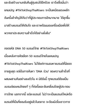
และยังสร้างงานกลับคืนสู่ชุมชนได้อีกด้วย เราจึงเชื่อมั่นว่า
แคมเปญ 
#TikTokShopThaiRisers
 จะเป็นเหมือนแรงผลัก
ดันครั้งสำคัญให้กับว่าที่ผู้ประกอบการอีกมากมาย ได้ลุกขึ้น
มาสร้างแบรนด์ให้เติบโต และเราพร้อมมอบเครื่องมือเพื่อให้
พวกเขาประสบความสำเร็จได้อย่างยั่งยืน"
ถอดรหัส DNA 50 แบรนด์ไทย 
#TikTokShopThaiRisers
เบื้องหลังการคัดเลือก 50 แบรนด์ไทยในแคมเปญ 
#TikTokShopThaiRisers
 ไม่ใช่แค่การมองหาแบรนด์ที่มียอด
ขายสูงสุด แต่เป็นการค้นหา ‘DNA ร่วม’ ของความสำเร็จที่
ผสมผสานกันอย่างลงตัวใน 4 มิติดังนี้ ทุกแบรนด์ต้องเป็น
แบรนด์ของคนไทยแท้ ๆ
 ที่ก่อตั้งและขับเคลื่อนโดยผู้ประกอบ
การไทย นอกจากนี้ แต่ละแบรนด์ ไม่ว่าจะเป็นแบรนด์ใหม่หรือ
แบรนด์ที่เป็นที่ยอมรับอยู่แล้วในตลาด จะต้องมี
เรื่องราวการ