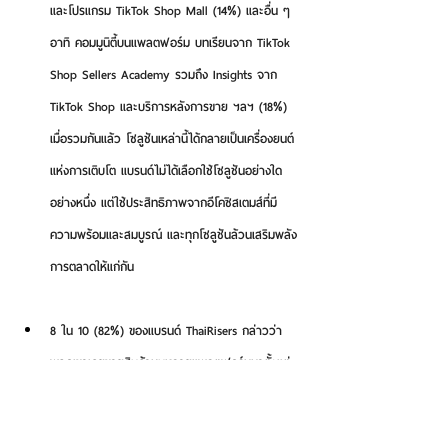
และโปรแกรม TikTok Shop Mall 
(14%) และอื่น ๆ 
อาทิ คอมมูนิตี้บนแพลตฟอร์ม บทเรียนจาก TikTok 
Shop Sellers Academy รวมถึง Insights จาก 
TikTok Shop และบริการหลังการขาย ฯลฯ (18%) 
เมื่อรวมกันแล้ว โซลูชันเหล่านี้ได้กลายเป็นเครื่องยนต์
แห่งการเติบโต 
แบรนด์ไม่ได้เลือกใช้โซลูชันอย่างใด
อย่างหนึ่ง แต่ใช้ประสิทธิภาพจากอีโคซิสเตมส์ที่มี
ความพร้อมและสมบูรณ์ และทุกโซลูชันล้วนเสริมพลัง
การตลาดให้แก่กัน
8 ใน 10 (82%)
 ของแบรนด์ ThaiRisers กล่าวว่า
พวกเขาเคยขายสินค้าบนหลายแพลตฟอร์มมาตั้งแต่
เริ่มต้น แต่ไม่เติบโตอย่างมีนัยสำคัญเมื่อเทียบกับ 
TikTok Shop ขณะที่ 17% เริ่มต้นธุรกิจที่นี่เป็นที่แรก