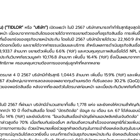
ชน) (“TIDLOR” 
หรือ
 “บริษัท”)
 เปิดเผยว่า ในปี 2567 บริษัทสามารถทำกำไรสุทธิสูงสุดใ
อนหน้า เนื่องมาจากการเติบโตของรายได้จากการขยายตัวของทั้งธุรกิจสินเชื่อ การเพิ่มข
ที่แข็งแกร่งของธุรกิจนายหน้าประกัน โดยในปี 2567 บริษัทมีรายได้รวม 22,160.9 ล้า
ด้ดอกเบี้ยรับ และรายได้จากค่าธรรมเนียมและบริการ สำหรับผลการดำเนินธุรกิจสินเชื่อ
 103,933.7 ล้านบาท ขยายตัวเพิ่มขึ้น 6.6% (YoY) และควบคุมคุณภาพสินเชื่อได้ดี NPL ป
้ยประกันวินาศภัยรวมมูลค่า 10,176.8 ล้านบาท เพิ่มขึ้น 16.4% (YoY) ซึ่งเป็นผลมาจ
ะสิทธิภาพ ครอบคลุมความต้องการของกลุ่มลูกค้าที่หลากหลาย
รมาส 4 ปี 2567 บริษัทมีกำไรสุทธิ 1,044.5 ล้านบาท เพิ่มขึ้น 15.9% (YoY) และเพิ
 2567 ส่วนใหญ่มาจากการลดลงของผลขาดทุนด้านเครดิต ที่ปรับลดลง 30.2% (QoQ) ร
ของพอร์ตสินเชื่อ หลังจากที่ชะลอตัวในไตรมาสก่อนหน้า และเบี้ยประกันวินาศภัยที่เติบ
นปี 2567 ที่ผ่านมา บริษัทมีจำนวนสาขาทั้งสิ้น 1,778 แห่ง และยังคงให้ความสำคัญกับ
กว่า 10 ปี ทั้งด้านสินเชื่อ โดยมี “บัตรติดล้อ” ข้อมูล ณ เดือน ธ.ค. 67 ได้ส่งมอบบั
้น 14% (YoY) และยังมีบริการ “โอนเงินสินเชื่อเข้าบัญชีผ่านแอปพลิเคชันเงินติดล้อ” ซึ
ังกล่าวสูงถึง 70% เมื่อเทียบกับช่องอื่นๆ สะท้อนถึงความสำเร็จของกลยุทธ์ที่ช่วยเพิ่
ริการทางการเงิน ด้วยเป้าหมายเพื่อช่วยลูกค้าลดต้นทุนในการเข้าถึงแหล่งเงินทุนในระบบ
หตุการณ์ฉุกเฉินได้สะดวกยิ่งขึ้น ขณะที่การดำเนินธุรกิจนายหน้าประกัน ยังคงเติบโตอย่า