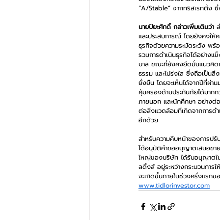
“A/Stable” จากทริสเรทติ้ง ซึ่ง
นายปิยะศักดิ์ กล่าวเพิ่มเติมว่า
 ส
และประสบการณ์ โดยยังคงให้คว
ธุรกิจด้วยความระมัดระวัง พร้
รวมการดำเนินธุรกิจได้อย่างแ
บาล ขณะที่ยังคงยึดมั่นแนวคิดก
ธรรม และโปร่งใส ซึ่งถือเป็นสิ่ง
ยั่งยืน โดยจะเห็นได้จากปีที่ผ
คุ้มครองด้านประกันภัยได้มากก
ภายนอก และนักศึกษา อย่างต่อ
ต่อสิ่งแวดล้อมที่เกิดจากการด
อีกด้วย
สำหรับความคืบหน้าของการปรับ
ได้อนุมัติคําขออนุญาตเสนอขายห
ใหญ่ของบริษัท ได้รับอนุญาตใน
ลดิ้งส์ อยู่ระหว่างกระบวนการ
จะเกิดขึ้นภายในช่วงครึ่งแรกข
www.tidlorinvestor.com