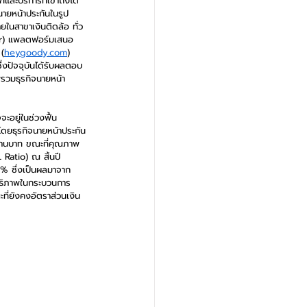
ะบริการที่เข้าถึงได้
นายหน้าประกันในรูป
นสาขาเงินติดล้อ ทั่ว
tor) แพลตฟอร์มเสนอ
 (
heygoody.com
) 
่งปัจจุบันได้รับผลตอบ
พรวมธุรกิจนายหน้า
ะอยู่ในช่วงฟื้น
โดยธุรกิจนายหน้าประกัน
 ล้านบาท ขณะที่คุณภาพ
 Ratio) ณ สิ้นปี 
0% ซึ่งเป็นผลมาจาก
สิทธิภาพในกระบวนการ
ที่ยังคงอัตราส่วนเงิน