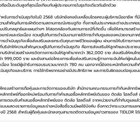
ถือเป็นระดับสูงที่สุดเมื่อเทียบกับผู้ประกอบการในธุรกิจเดียวกันอีกด้วย
ำหรับการดำเนินธุรกิจในปี 2568 บริษัทยังคงขับเคลื่อนโดยคณะผู้บริหารมืออาชีพ ที่ม
ามสำคัญกับการเฝ้าติดตามสถานการณ์เศรษฐกิจ ทั้งภายในประเทศและต่างประเทศอย่า
อมปรับกลยุทธ์และแผนต่างๆ ให้สอดคล้องกับสถานการณ์ที่เกิดขึ้น เพื่อให้สามารถสร้า
ข็งแกร่งและต่อเนื่อง ควบคู่ไปกับการดำเนินงานภายใต้การกำกับดูแลของหน่วยงานภาค
ารดำเนินธุรกิจเพื่อส่งเสริมและยกระดับคุณภาพชีวิตของผู้คน ผ่านการให้บริการทางการเง
ที่บริษัทให้ความสำคัญควบคู่ไปกับการดำเนินธุรกิจ คือการส่งเสริมให้ลูกค้าและประชาชนมีช
่านมาบริษัทช่วยสร้างเครดิตทางการเงินให้ลูกค้ามากกว่า 362,000 ราย ส่งเสริมให้คนไ
ว่า 999,000 ราย และยังสานต่อโครงการเพื่อส่งเสริมความรู้ทางการเงินให้แก่ผู้คนใ
เนื่อง โดยมีผู้เข้ารับการอบรมรวมมากกว่า 780 คน นอกจากนี้ยังตระหนักถึงความ
ำเนินธุรกิจและบริการ การใช้ทรัพยากรอย่างมีประสิทธิภาพ และการรับผิดชอบต่อชุมชนแ
โครงสร้างการถือหุ้นและการจัดการของบริษัท สํานักงานคณะกรรมการกํากับหลักทรั
ลักทรัพย์ที่ออกใหม่พร้อมกับการทําคําเสนอซื้อหลักทรัพย์เดิมของ ติดล้อ โฮลดิ้งส์ แล
การตอบรับคำเสนอซื้อหลักทรัพย์ของ ติดล้อ โฮลดิ้งส์ จากหน่วยงานที่กำกับดูแลแล้ว
ให้แบบแสดงรายการข้อมูลและร่างหนังสือชี้ชวนมีผลใช้บังคับ ซึ่งคาดว่ากระบวนการแล
องปี 2568 สำหรับผู้ถือหุ้นและนักลงทุนสามารถติดตามข้อมูลข่าวสารของ TIDLOR ได้ที่