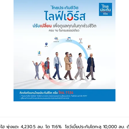
ไฮ พุ่งแตะ 4,230.5 ลบ. โต 11.6% โชว์เบี้ยประกันโตทะลุ 10,000 ลบ. ด้