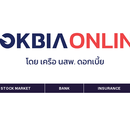
STOCK MARKET
BANK
INSURANCE