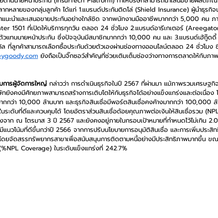
ีด้านนายหน้าประกัน (InsurTech Platform) ทำให้บริษัทสามารถนำเสนอขายผลิตภัณฑ์แล
กหลายของกลุ่มลูกค้า ได้แก่ 1.แบรนด์ประกันติดโล่ (Shield Insurance) ผู้นำธุรกิจ
แนะนำและเสนอขายประกันอย่างใกล้ชิด จากพนักงานมืออาชีพมากกว่า 5,000 คน ภายใ
ter 1501 ที่เปิดให้บริการทุกวัน ตลอด 24 ชั่วโมง 2.แบรนด์อารีเกเตอร์ (Areega
ตัวแทนนายหน้าประกัน
ซึ่งปัจจุบันมีสมาชิกมากกว่า 10,000 คน และ 3.แบรนด์เฮ้กู๊ดดี้
ล ที่ลูกค้าสามารถเลือกซื้อประกันด้วยตัวเองผ่านช่องทางออนไลน์ตลอด 24 ชั่วโมง ซึ
eygoody.com
 ยังถือเป็นจิ๊กซอว์สำคัญที่ช่วยเติมเต็มช่องว่างทางการตลาดให้กับภา
รมการผู้จัดการใหญ่
 กล่าวว่า การดำเนินธุรกิจในปี 2567 ที่ผ่านมา แม้ภาพรวมเศรษฐกิจจ
ษัทยังคงมีศักยภาพสามารถสร้างการเติบโตให้กับธุรกิจได้อย่างแข็งแกร่งและต่อเนื่อง 
่ามากกว่า 10,000 ล้านบาท และธุรกิจสินเชื่อมีพอร์ตสินเชื่อคงค้างมากกว่า 100,000
ในระดับที่ดีและควบคุมได้ โดยอัตราส่วนสินเชื่อด้อยคุณภาพต่อเงินให้สินเชื่อรวม (NPL
ลงจาก ณ ไตรมาส 3 ปี 2567 และยังคงอยู่ภายในกรอบเป้าหมายที่กำหนดไว้ไม่เกิน 2.
มีแนวโน้มที่ดีขึ้นกว่าปี 2566 จากการปรับนโยบายการอนุมัติสินเชื่อ และการเพิ่มประ
 โดยจัดสรรทรัพยากรสาขาเพื่อสนับสนุนการติดตามหนี้อย่างมีประสิทธิภาพมากขึ้น ขณะ
 (%NPL Coverage) ในระดับแข็งแกร่งที่ 242.7%