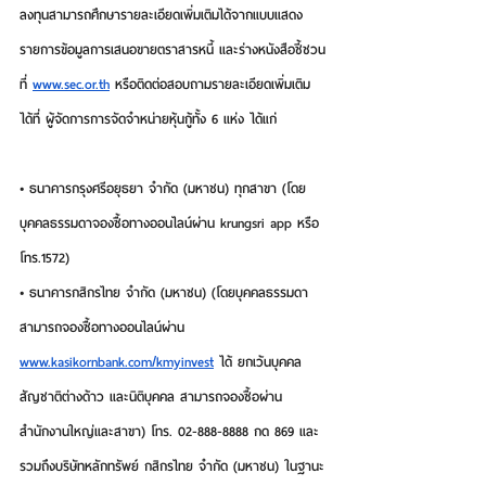
ลงทุนสามารถศึกษารายละเอียดเพิ่มเติมได้จากแบบแสดง
รายการข้อมูลการเสนอขายตราสารหนี้ และร่างหนังสือชี้ชวน
ที่ 
www.sec.or.th
 หรือติดต่อสอบถามรายละเอียดเพิ่มเติม
ได้ที่ ผู้จัดการการจัดจำหน่ายหุ้นกู้ทั้ง 6 แห่ง ได้แก่
• ธนาคารกรุงศรีอยุธยา จำกัด (มหาชน) ทุกสาขา (โดย
บุคคลธรรมดาจองซื้อทางออนไลน์ผ่าน krungsri app หรือ 
โทร.1572)
• ธนาคารกสิกรไทย จำกัด (มหาชน) (โดยบุคคลธรรมดา
สามารถจองซื้อทางออนไลน์ผ่าน 
www.kasikornbank.com/kmyinvest
 ได้ ยกเว้นบุคคล
สัญชาติต่างด้าว และนิติบุคคล สามารถจองซื้อผ่าน
สำนักงานใหญ่และสาขา) โทร. 02-888-8888 กด 869 และ
รวมถึงบริษัทหลักทรัพย์ กสิกรไทย จำกัด (มหาชน) ในฐานะ