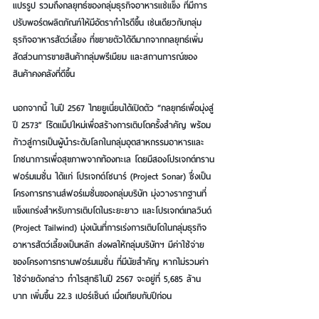
แปรรูป รวมถึงกลยุทธ์ของกลุ่มธุรกิจอาหารแช่แข็ง ที่มีการ
ปรับพอร์ตผลิตภัณฑ์ให้มีอัตรากำไรดีขึ้น เช่นเดียวกับกลุ่ม
ธุรกิจอาหารสัตว์เลี้ยง ที่ขยายตัวได้ดีมากจากกลยุทธ์เพิ่ม
สัดส่วนการขายสินค้ากลุ่มพรีเมียม และสถานการณ์ของ
สินค้าคงคลังที่ดีขึ้น
นอกจากนี้ ในปี 2567 ไทยยูเนี่ยนได้เปิดตัว “กลยุทธ์เพื่อมุ่งสู่
ปี 2573” โร้ดแม็ปใหม่เพื่อสร้างการเติบโตครั้งสำคัญ พร้อม
ก้าวสู่การเป็นผู้นำระดับโลกในกลุ่มอุตสาหกรรมอาหารและ
โภชนาการเพื่อสุขภาพจากท้องทะเล โดยมีสองโปรเจกต์ทราน
ฟอร์มเมชั่น ได้แก่ โปรเจกต์โซนาร์ (Project Sonar) ซึ่งเป็น
โครงการทรานส์ฟอร์เมชั่นของกลุ่มบริษัท มุ่งวางรากฐานที่
แข็งแกร่งสำหรับการเติบโตในระยะยาว และโปรเจกต์เทลวินด์ 
(Project Tailwind) มุ่งเน้นที่การเร่งการเติบโตในกลุ่มธุรกิจ
อาหารสัตว์เลี้ยงเป็นหลัก ส่งผลให้กลุ่มบริษัทฯ มีค่าใช้จ่าย
ของโครงการทรานฟอร์มเมชั่น ที่มีนัยสำคัญ หากไม่รวมค่า
ใช้จ่ายดังกล่าว กำไรสุทธิในปี 2567 จะอยู่ที่ 5,685 ล้าน
บาท เพิ่มขึ้น 22.3 เปอร์เซ็นต์ เมื่อเทียบกับปีก่อน