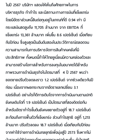
ในปี 2567 บริษัทฯ แสดงให้เห็นถึงศักยภาพในการ
บริหารธุรกิจ ทำกำไร และมีสถานะทางการเงินที่แข็งแกร่ง 
โดยมีอัตราส่วนหนี้สินต่อทุนอยู่ในเกณฑ์ที่ดี 0.94 เท่า มี
กระแสเงินสดสูงถึง 11,705 ล้านบาท จาก EBITDA ที่
แข็งแกร่ง 13,361 ล้านบาท เพิ่มขึ้น 8.6 เปอร์เซ็นต์ เมื่อเทียบ
กับปีก่อน ซึ่งสูงสุดเป็นอันดับสองในประวัติการณ์ตลอดจน
ความสามารถในการบริหารจัดการสินค้าคงคลังที่มี
ประสิทธิภาพ ทั้งหมดนี้ทำให้ไทยยูเนี่ยนมีความคล่องตัวและ
สามารถสร้างโอกาสสำหรับการลงทุนในอนาคตได้สำหรับ
ภาพรวมการดำเนินธุรกิจในไตรมาสที่  4 ปี 2567 พบว่า 
ยอดขายปรับตัวลดลงราว 1.2 เปอร์เซ็นต์ จากช่วงเดียวกันปี
ก่อน เนื่องจากผลกระทบจากอัตราแลกเปลี่ยน 3.1 
เปอร์เซ็นต์ อย่างไรก็ดีการเติบโตจากการดำเนินงานตามปกติ
ยังคงเติบโตที่ 1.9 เปอร์เซ็นต์ เป็นไตรมาสที่สองติดต่อกัน 
สำหรับอัตรากำไรขั้นต้นยังคงขยายตัวอยู่ที่ 18.7 เปอร์เซ็นต์ 
สะท้อนถึงการฟื้นตัวที่แข็งแกร่ง ส่วนกำไรสุทธิ อยู่ที่ 1,213 
ล้านบาท ปรับตัวลดลง 18.7 เปอร์เซ็นต์ เมื่อเทียบกับปีก่อน 
จากค่าใช้จ่ายการดำเนินกลยุทธ์เพื่อมุ่งสู่ปี 2573 ซึ่งหากไม่
นับรวมค่าใช้จ่ายของโครงการทรานฟอร์มเมชั่น กำไรสุทธิ 