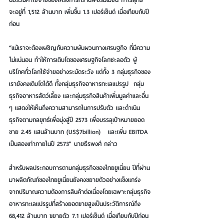
จะอยู่ที่ 1,512 ล้านบาท เพิ่มขึ้น 1.3 เปอร์เซ็นต์ เมื่อเทียบกับปี
ก่อน
“แม้เราจะต้องเผชิญกับความผันผวนทางเศรษฐกิจ ที่มีความ
ไม่แน่นอน ทำให้การเติบโตของเศรษฐกิจโลกชะลอตัว ผู้
บริโภคทั่วโลกใช้จ่ายอย่างระมัดระวัง แต่ทั้ง 3 กลุ่มธุรกิจของ
เรายังคงเติบโตได้ดี ทั้งกลุ่มธุรกิจอาหารทะเลแปรรูป  กลุ่ม
ธุรกิจอาหารสัตว์เลี้ยง และกลุ่มธุรกิจสินค้าเพิ่มมูลค่าและอื่น 
ๆ แสดงให้เห็นถึงความสามารถในการปรับตัว และดำเนิน
ธุรกิจตามกลยุทธ์เพื่อมุ่งสู่ปี 2573 เพื่อบรรลุเป้าหมายยอด
ขาย 2.45 แสนล้านบาท (US$7billion)
  และเพิ่ม EBITDA 
เป็นสองเท่าภายในปี 2573" นายธีรพงศ์ กล่าว
สำหรับผลประกอบการตามกลุ่มธุรกิจของไทยยูเนี่ยน ปีที่ผ่าน
มาผลิตภัณฑ์ของไทยยูเนี่ยนยังคงขยายตัวอย่างแข็งแกร่ง 
จากปริมาณความต้องการสินค้าต่อเนื่องโดยเฉพาะกลุ่มธุรกิจ
อาหารทะเลแปรรูปที่สร้างยอดขายสูงเป็นประวัติการณ์ถึง 
68,412 ล้านบาท ขยายตัว 7.1 เปอร์เซ็นต์ เมื่อเทียบกับปีก่อน 