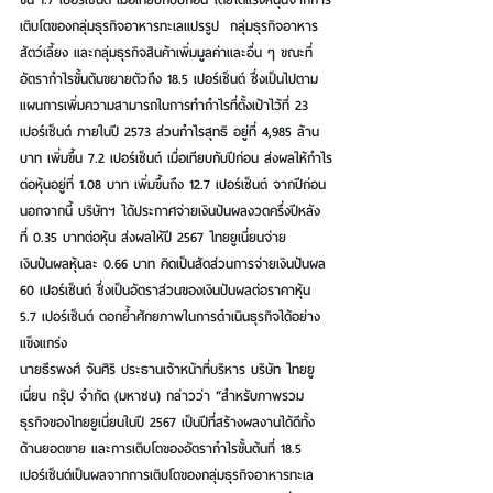
เติบโตของกลุ่มธุรกิจอาหารทะเลแปรรูป  กลุ่มธุรกิจอาหาร
สัตว์เลี้ยง และกลุ่มธุรกิจสินค้าเพิ่มมูลค่าและอื่น ๆ ขณะที่
อัตรากำไรขั้นต้นขยายตัวถึง 18.5 เปอร์เซ็นต์ ซึ่งเป็นไปตาม
แผนการเพิ่มความสามารถในการทำกำไรที่ตั้งเป้าไว้ที่ 23 
เปอร์เซ็นต์ ภายในปี 2573 ส่วนกำไรสุทธิ อยู่ที่ 4,985 ล้าน
บาท เพิ่มขึ้น 7.2 เปอร์เซ็นต์ เมื่อเทียบกับปีก่อน ส่งผลให้กำไร
ต่อหุ้นอยู่ที่ 1.08 บาท เพิ่มขึ้นถึง 12.7 เปอร์เซ็นต์ จากปีก่อน 
นอกจากนี้ บริษัทฯ ได้ประกาศจ่ายเงินปันผลงวดครึ่งปีหลัง
ที่ 0.35 บาทต่อหุ้น ส่งผลให้ปี 2567 ไทยยูเนี่ยนจ่าย
เงินปันผลหุ้นละ 0.66 บาท คิดเป็นสัดส่วนการจ่ายเงินปันผล 
60 เปอร์เซ็นต์ ซึ่งเป็นอัตราส่วนของเงินปันผลต่อราคาหุ้น 
5.7 เปอร์เซ็นต์ ตอกย้ำศักยภาพในการดำเนินธุรกิจได้อย่าง
แข็งแกร่ง
นายธีรพงศ์ จันศิริ ประธานเจ้าหน้าที่บริหาร บริษัท ไทยยู
เนี่ยน กรุ๊ป จำกัด (มหาชน) กล่าวว่า “สำหรับภาพรวม
ธุรกิจของไทยยูเนี่ยนในปี 2567 เป็นปีที่สร้างผลงานได้ดีทั้ง
ด้านยอดขาย และการเติบโตของอัตรากำไรขั้นต้นที่ 18.5 
เปอร์เซ็นต์เป็นผลจากการเติบโตของกลุ่มธุรกิจอาหารทะเล