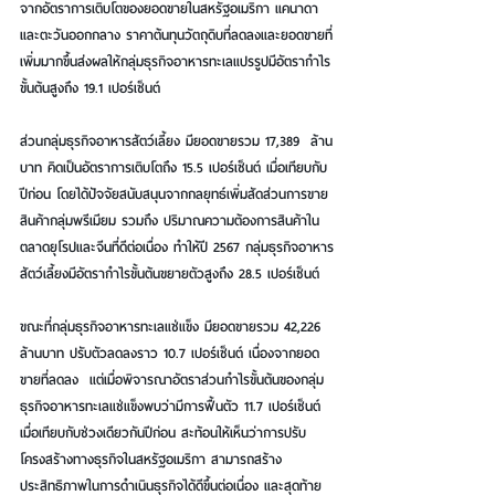
จากอัตราการเติบโตของยอดขายในสหรัฐอเมริกา แคนาดา 
และตะวันออกกลาง ราคาต้นทุนวัตถุดิบที่ลดลงและยอดขายที่
เพิ่มมากขึ้นส่งผลให้กลุ่มธุรกิจอาหารทะเลแปรรูปมีอัตรากำไร
ขั้นต้นสูงถึง 19.1 เปอร์เซ็นต์
ส่วนกลุ่มธุรกิจอาหารสัตว์เลี้ยง มียอดขายรวม 17,389  ล้าน
บาท คิดเป็นอัตราการเติบโตถึง 15.5 เปอร์เซ็นต์ เมื่อเทียบกับ
ปีก่อน โดยได้ปัจจัยสนับสนุนจากกลยุทธ์เพิ่มสัดส่วนการขาย
สินค้ากลุ่มพรีเมียม รวมถึง ปริมาณความต้องการสินค้าใน
ตลาดยุโรปและจีนที่ดีต่อเนื่อง ทำให้ปี 2567 กลุ่มธุรกิจอาหาร
สัตว์เลี้ยงมีอัตรากำไรขั้นต้นขยายตัวสูงถึง 28.5 เปอร์เซ็นต์
ขณะที่กลุ่มธุรกิจอาหารทะเลแช่แข็ง มียอดขายรวม 42,226 
ล้านบาท ปรับตัวลดลงราว 10.7 เปอร์เซ็นต์ เนื่องจากยอด
ขายที่ลดลง  แต่เมื่อพิจารณาอัตราส่วนกำไรขั้นต้นของกลุ่ม
ธุรกิจอาหารทะเลแช่แข็งพบว่ามีการฟื้นตัว 11.7 เปอร์เซ็นต์ 
เมื่อเทียบกับช่วงเดียวกันปีก่อน สะท้อนให้เห็นว่าการปรับ
โครงสร้างทางธุรกิจในสหรัฐอเมริกา สามารถสร้าง
ประสิทธิภาพในการดำเนินธุรกิจได้ดีขึ้นต่อเนื่อง และสุดท้าย