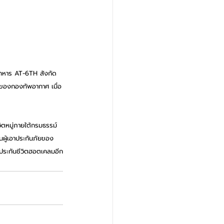
นทหาร AT-6TH สังกัด
ึกของกองทัพอากาศ เมื่อ
ิตหมู่ภายใต้กรมธรรม์ 
ผู้เอาประกันภัยของ
ประกันชีวิตฮอตเคลมอีก