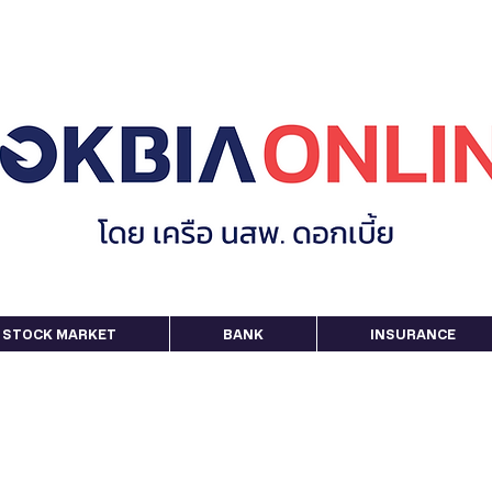
STOCK MARKET
BANK
INSURANCE