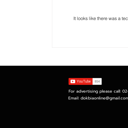
It looks like there was a t
มีบ้านได้ในงบล้านต้น ๆ ธอส.
ยกทัพทรัพย์มือสองทั่วไทย
กว่า 1,500 รายการ บุก
โคราช พร้อมโปรโมชันสินเชื่อ
ดอกเบี้ย 0% สูงสุด 2 ปี กับ
งานมหกรรม GHB ALL HOME
EXPO 2026
For advertising please call: 0
Email:
dokbiaonline@gmail.co