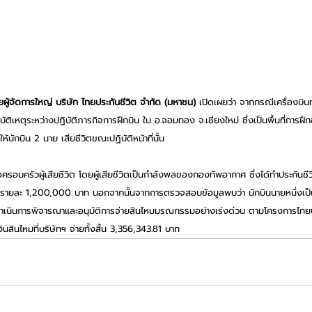
วยผู้จัดการใหญ่ บริษัท ไทยประกันชีวิต จำกัด (มหาชน)
 เปิดเผยว่า จากกรณีเครื่องบิ
ัติเหตุระหว่างปฏิบัติภารกิจการฝึกบิน ใน อ.จอมทอง จ.เชียงใหม่ ซึ่งเป็นพื้นที่การฝ
นักบิน 2 นาย เสียชีวิตขณะปฏิบัติหน้าที่นั้น
รอบครัวผู้เสียชีวิต โดยผู้เสียชีวิตเป็นกำลังพลของกองทัพอากาศ ซึ่งได้ทำประกันชีว
งรายละ 1,200,000 บาท นอกจากนั้นจากการตรวจสอบข้อมูลพบว่า นักบินนายหนึ่งเป็น
ด้ดำเนินการพิจารณาและอนุมัติการจ่ายสินไหมมรณกรรมอย่างเร่งด่วน ตามโครงการไทย
สินไหมที่บริษัทฯ จ่ายทั้งสิ้น 3,356,343.81 บาท