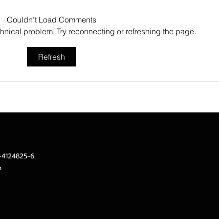
Couldn’t Load Comments
echnical problem. Try reconnecting or refreshing the page.
Refresh
SINO ประกาศ Q2/69 ทำกำไร
TACC
สุทธิ 10 ล้านบาท ฟื้นตัวแกร่ง
ได้จ
จากไตรมาสก่อน เตรียมจ่าย
ขึ้น 
ปันผลระหว่างกาล 0.014423
ลงทุ
บาทต่อหุ้น ครึ่งปีหลังมุ่งเติบโต
หนุน
ต่อเนื่อง
2-4124825-6
m