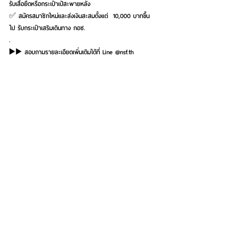
รับเสื้อยืดหรือกระเป๋าเป้สะพายหลัง
✅ สมัครสมาชิกใหม่และส่งเงินสะสมตั้งแต่  10,000 บาทขึ้น
ไป รับกระเป๋าเสริมเดินทาง กอช.
.
▶️▶️ สอบถามรายละเอียดเพิ่มเติมได้ที่ Line @nsf.th