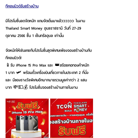
ทีคอนบิวด์รับสร้างบ้าน
มีโปรโมชั่นลดจัดหนัก แถมจัดเต็มมาแล้วววววว ในงาน 
Thailand Smart Money อุบลราชธานี วันที่ 27-29 
ตุลาคม 2566 ชั้น 1 เซ็นทรัลอุบล เท่านั้น
จัดหนักให้เช่นเคยกับโปรโมชั่นสุดพิเศษเพียงจองสร้างบ้านกับ
ทีคอนบิวด์!
📱รับ iPhone 15 Pro Max และ 👑สร้อยคอทองคำหนัก 
1 บาท 🛩 พร้อมตั๋วเครื่องบินเที่ยวภายในประเทศ 2 ที่นั่ง 
และ มีของรางวัลพิเศษอีกมากมายรวมมูลค่ากว่า 2 แสน
บาท 💸💵💰 โปรโมชั่นจองสร้างบ้านภายในงาน 