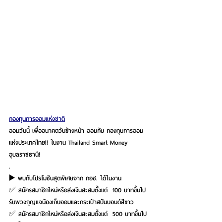
กองทุนการออมแห่งชาติ
ออมวันนี้ เพื่ออนาคตวันข้างหน้า ออมกับ กองทุนการออม
แห่งประเทศไทย!! ในงาน Thailand Smart Money 
อุบลราชธานี! 
.
▶️ พบกับโปรโมชันสุดพิเศษจาก กอช. ได้ในงาน
✅ สมัครสมาชิกใหม่หรือส่งเงินสะสมตั้งแต่  100 บาทขึ้นไป 
รับพวงกุญแจน้องเก็บออมและกระเป๋าสปันบอนด์สีขาว
✅ สมัครสมาชิกใหม่หรือส่งเงินสะสมตั้งแต่  500 บาทขึ้นไป 