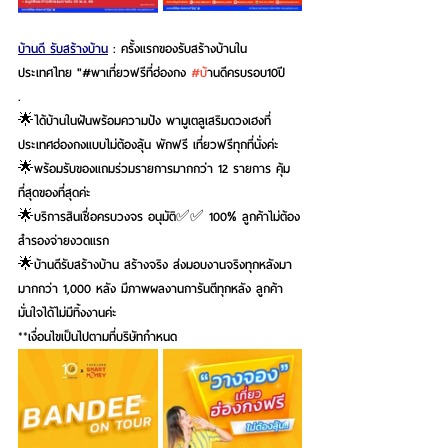
บ้านดี รับสร้างบ้าน
 : ครั้งแรกของรับสร้างบ้านใน
ประเทศไทย "#พาเที่ยวฟรีที่ฮ่องกง 
#บ
้านดีครบรอบ10ปี 
.
🌟ได้บ้านในฝันพร้อมความปัง พามูเตลูเสริมดวงเฮงที่
ประเทศฮ่องกงแบบไม่ต้องลุ้น พักฟรี เที่ยวฟรีทุกที่นั่งค่ะ 
🌟พร้อมรับของแถมร่วมรายการมากกว่า 12 รายการ คุ้ม
ที่สุดของที่สุดค่ะ 
🌟บริการสินเชื่อครบวงจร อนุมัติ✅️✅️ 100% ลูกค้าไม่ต้อง
สำรองจ่ายงวดแรก 
🌟บ้านดีรับสร้างบ้าน สร้างจริง ส่งมอบงานจริงทุกหลังมา
มากกว่า 1,000 หลัง มีภาพผลงานการันตีทุกหลัง ลูกค้า
มั่นใจได้ไม่มีทิ้งงานค่ะ 
**เงื่อนไขเป็นไปตามที่บริษัทกำหนด