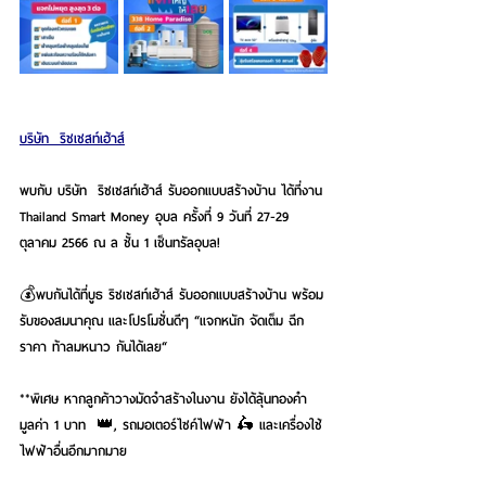
บริษัท  ริชเชสท์เฮ้าส์
พบกับ บริษัท  ริชเชสท์เฮ้าส์ รับออกแบบสร้างบ้าน ได้ที่งาน 
Thailand Smart Money อุบล ครั้งที่ 9 วันที่ 27-29 
ตุลาคม 2566 ณ ล ชั้น 1 เซ็นทรัลอุบล!
💰พบกันได้ที่บูธ ริชเชสท์เฮ้าส์ รับออกแบบสร้างบ้าน พร้อม
รับของสมนาคุณ และโปรโมชั่นดีๆ “แจกหนัก จัดเต็ม ฉีก
ราคา ท้าลมหนาว กันได้เลย“
**พิเศษ หากลูกค้าวางมัดจำสร้างในงาน ยังได้ลุ้นทองคำ
มูลค่า 1 บาท  👑, รถมอเตอร์ไซค์ไฟฟ้า 🛵 และเครื่องใช้
ไฟฟ้าอื่นอีกมากมาย