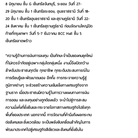
8 มิถุนายน ชั้น G เซ็นทรัลจันทบุรี, ระยอง วันที่ 27-
29 มิถุนายน ชั้น 1 เซ็นทรัลระยอง, อุบลราชธานี วันที่ 18-
20 ชั้น 1 เซ็นทรัลอุบลราชธานี และสุราษฎร์ธานี วันที่ 22-
24 สิงหาคม ชั้น 1 เซ็นทรัลสุราษฎร์ธานี ก่อนจัดงานใหญ่ปิด
ท้ายที่กรุงเทพฯ วันที่ 5-7 ธันวาคม BCC Hall ชั้น 5 
เซ็นทรัลลาดพร้าว
"ความรู้ด้านการเงินการลงทุน เป็นทักษะจำเป็นของคนยุคใหม่
ที่ไม่ควรจำกัดอยู่เฉพาะกลุ่มใดกลุ่มหนึ่ง งานนี้จึงเปิดกว้าง
สำหรับประชาชนทุกวัย ทุกอาชีพ ทุกระดับประสบการณ์ใน
การเรียนรู้และพัฒนาตนเอง อีกทั้ง การกระจายความรู้สู่
ภูมิภาคต่างๆ จะช่วยสร้างความเข้มแข็งทางเศรษฐกิจจาก
ฐานราก เมื่อประชาชนมีความรู้ในการวางแผนทางการเงิน 
การออม และลงทุนอย่างถูกต้องแล้ว จะนำไปสู่การสะสม
ความมั่งคั่งที่ยั่งยืนและกระจายโอกาสทางเศรษฐกิจไปยังทุก
พื้นที่ของประเทศ นอกจากนี้ การจัดงานที่คำนึงถึงผลกระทบ
ต่อสังคมและสิ่งแวดล้อม จะเป็นพลังขับเคลื่อนสำคัญในการ
พัฒนาประเทศไปสู่เศรษฐกิจสีเขียวและสังคมที่ยั่งยืนใน
อนาคต" นายรัฐกร กล่าว