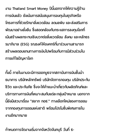
งาน Thailand Smart Money ปีนี้นอกจากให้ความรู้ด้าน
การเงินแล้ว ยังเน้นการสนับสนุนการลงทุนในธุรกิจหรือ
โครงการที่ช่วยรักษาสิ่งแวดล้อม ลดมลพิษ และส่งเสริมการ
พัฒนาอย่างยั่งยืน ซึ่งสอดคล้องกับกระแสการลงทุนโลกที่
เน้นสร้างผลกระทบเชิงบวกต่อสิ่งแวดล้อม สังคม และหลักธร
รมาภิบาล (ESG) รณรงค์ให้องคกร์ที่มาร่วมงานสามารถ
สร้างผลตอบแทนทางการเงินไปพร้อมกับการมีส่วนร่วมใน
การแก้ไขปัญหาโลก
ทั้งนี้ ภายในงานจะมีการออกบูธจากสถาบันการเงินชั้นนำ 
ธนาคาร บริษัทหลักทรัพย์ บริษัทจัดการกองทุน บริษัทประกัน
ชีวิต และประกันภัย ซึ่งจะให้คำแนะนำเกี่ยวกับผลิตภัณฑ์และ
บริการทางการเงินที่เหมาะสมกับแต่ละกลุ่มเป้าหมาย นอกจาก
นี้ยังมีเสวนาเรื่อง "สลาก กอช." ทางเลือกใหม่ของการออม 
จากกองทุนการออมแห่งชาติ พร้อมโปรโมชั่นพิเศษภายใน
งานอีกมากมาย
กำหนดการจัดงานเริ่มจากจังหวัดจันทบุรี วันที่ 6-