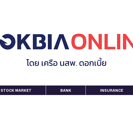
STOCK MARKET
BANK
INSURANCE