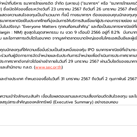
หน้าที่บริหาร ธนาคารไทยเครดิต จำกัด (มหาชน) (“ธนาคารฯ” หรือ “ธนาคารไทยเครดิ
) ซึ่งเปิดให้จองซื้อระหว่างวันที่ 23 มกราคม 2567 ถึงวันที่ 26 มกราคม 2567 สำหรั
ยแสดงความสนใจลงทุนเป็นจำนวนมาก ทั้งนี้ ทางธนาคารฯ ต้องขอขอบคุณนักลงทุนทุกท่า
คารพาณิชย์ในประเทศไทยที่มุ่งเน้นการให้บริการสินเชื่อแก่ผู้ประกอบการรายย่อย และผ
่อมั่นในปรัชญา “Everyone Matters ทุกคนคือคนสำคัญ” และถือเป็นธนาคารพาณิชย์ที่ม
 Margin : NIM) สูงสุดในอุตสาหกรรม ณ งวด 9 เดือนปี 2566 อยู่ที่ 8.2%  มีบทบา
ระบบ และโอกาสการเติบโตในอนาคต จากมูลค่าตลาดขนาดใหญ่ของไมโครเอสเอ็มอีและผู้เข้า
ุณนักลงทุนที่ให้ความเชื่อมั่นร่วมเป็นส่วนหนึ่งของหุ้น IPO ธนาคารพาณิชย์ที่เข้ามา
 จะร่วมกับผู้จัดการการจัดจำหน่ายและรับประกันการจำหน่ายเพื่อดำเนินการประกาศราคา
ระกาศราคาดังกล่าวได้อย่างช้าภายในวันที่ 29 มกราคม 2567 ผ่านเว็บไซต์ของธนาคา
 และสำนักงาน ก.ล.ต. (
www.sec.or.th
)
และต่างประเทศ กำหนดจองซื้อในวันที่ 31 มกราคม 2567 ถึงวันที่ 2 กุมภาพันธ์ 2567 
ำความเข้าใจลักษณะสินค้า เงื่อนไขผลตอบแทนและความเสี่ยงก่อนตัดสินใจลงทุน และโป
้อมูลสรุปสาระสำคัญของหลักทรัพย์ (Executive Summary) อย่างรอบคอบ