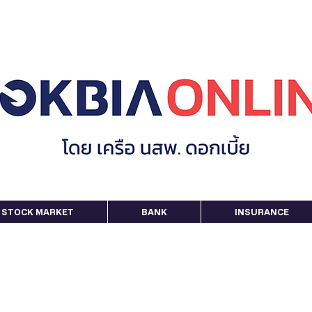
STOCK MARKET
BANK
INSURANCE