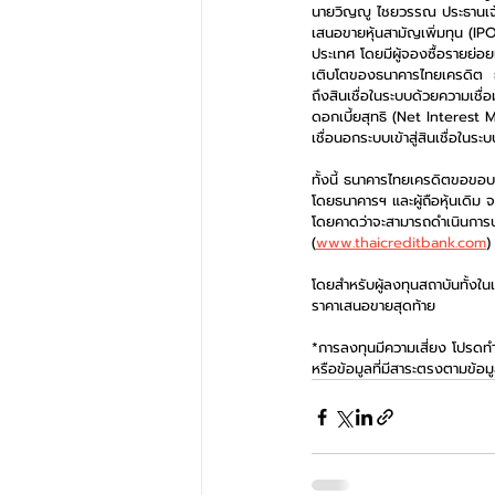
นายวิญญู ไชยวรรณ ประธานเจ้า
เสนอขายหุ้นสามัญเพิ่มทุน (IPO
ประเทศ โดยมีผู้จองซื้อรายย่อ
เติบโตของธนาคารไทยเครดิต  ธนา
ถึงสินเชื่อในระบบด้วยความเชื
ดอกเบี้ยสุทธิ (Net Interest
เชื่อนอกระบบเข้าสู่สินเชื่อใน
ทั้งนี้ ธนาคารไทยเครดิตขอขอบค
โดยธนาคารฯ และผู้ถือหุ้นเดิม
โดยคาดว่าจะสามารถดำเนินการป
(
www.thaicreditbank.com
)
โดยสำหรับผู้ลงทุนสถาบันทั้งใน
ราคาเสนอขายสุดท้าย
*การลงทุนมีความเสี่ยง โปรดท
หรือข้อมูลที่มีสาระตรงตามข