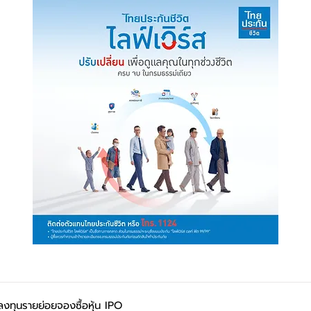
ลงทุนรายย่อยจองซื้อหุ้น IPO